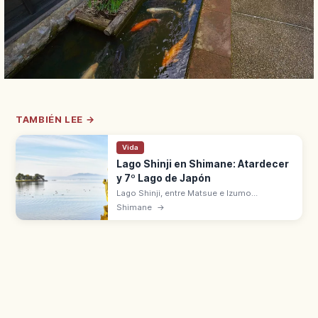
TAMBIÉN LEE →
Vida
Lago Shinji en Shimane: Atardecer
y 7º Lago de Japón
Lago Shinji, entre Matsue e Izumo
(Shimane), es el 7º lago de Japón con 79
Shimane
→
km². Salobre y sitio Ramsar desde 2005.
Atardeceres con la silueta de
Yomegashima.