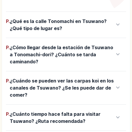
P.
¿Qué es la calle Tonomachi en Tsuwano?
keyboard_arrow_down
¿Qué tipo de lugar es?
P.
¿Cómo llegar desde la estación de Tsuwano
keyboard_arrow_down
a Tonomachi-dori? ¿Cuánto se tarda
caminando?
P.
¿Cuándo se pueden ver las carpas koi en los
keyboard_arrow_down
canales de Tsuwano? ¿Se les puede dar de
comer?
P.
¿Cuánto tiempo hace falta para visitar
keyboard_arrow_down
Tsuwano? ¿Ruta recomendada?