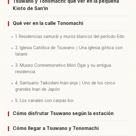
Buscar experiencias en Tonomachi
↗
Tsuwano y Tonomachi: qué ver en la pequeña
Kioto de San'in
Qué ver en la calle Tonomachi
1. Residencias samurái y muros blancos del período Edo
2. Iglesia Católica de Tsuwano｜Una iglesia gótica con
tatami
3. Museo Conmemorativo Mori Ōgai y su antigua
residencia
4. Santuario Taikodani Inari-jinja｜Uno de los cinco
grandes Inari de Japón
5. Los canales con carpas koi
Cómo disfrutar Tsuwano según la estación
Cómo llegar a Tsuwano y Tonomachi