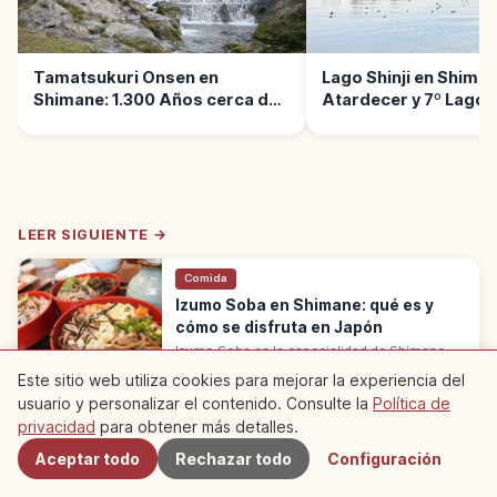
Tamatsukuri Onsen en
Lago Shinji en Shiman
Shimane: 1.300 Años cerca de
Atardecer y 7º Lago 
Matsue
LEER SIGUIENTE →
Comida
Izumo Soba en Shimane: qué es y
cómo se disfruta en Japón
Izumo Soba es la especialidad de Shimane
con método hikigurumi (cáscara molida). Dos
Shimane
→
Este sitio web utiliza cookies para mejorar la experiencia del
estilos: warigo en recipientes apilados o
kamaage con agua de cocción.
usuario y personalizar el contenido. Consulte la
Política de
Cercanos
privacidad
para obtener más detalles.
※ El contenido del artículo se basa en información del momento de la
Aceptar todo
Rechazar todo
Configuración
redacción y puede diferir de la situación actual. Además, no
garantizamos la exactitud ni la integridad del contenido publicado,