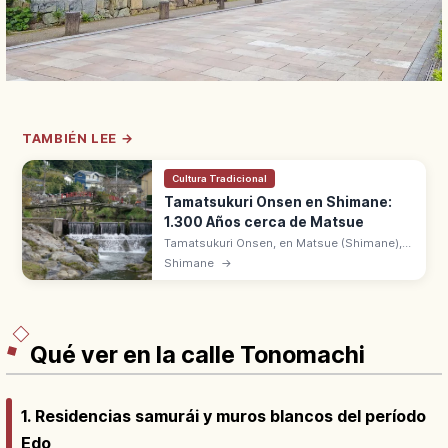
TAMBIÉN LEE →
Cultura Tradicional
Tamatsukuri Onsen en Shimane:
1.300 Años cerca de Matsue
Tamatsukuri Onsen, en Matsue (Shimane),
tiene 1.300 años de historia desde el Izumo
Shimane
→
no Kuni Fudoki. Aguas conocidas como
'onsen para piel bonita' con ryokan.
Qué ver en la calle Tonomachi
1. Residencias samurái y muros blancos del período
Edo