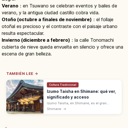
Verano
：en Tsuwano se celebran eventos y bailes de
verano, y la antigua ciudad castillo cobra vida.
Otoño (octubre a finales de noviembre)
：el follaje
otoñal es precioso y el contraste con el paisaje urbano
resulta espectacular.
Invierno (diciembre a febrero)
：la calle Tonomachi
cubierta de nieve queda envuelta en silencio y ofrece una
escena de gran belleza.
TAMBIÉN LEE →
Cultura Tradicional
Izumo Taisha en Shimane: qué ver,
significado y acceso
Izumo Taisha, en Shimane, es el gran
santuario de Okuninushi-no-Okami, dios de
Shimane
→
los buenos vínculos. En Kamiarizuki, los
dioses se reúnen aquí en noviembre.