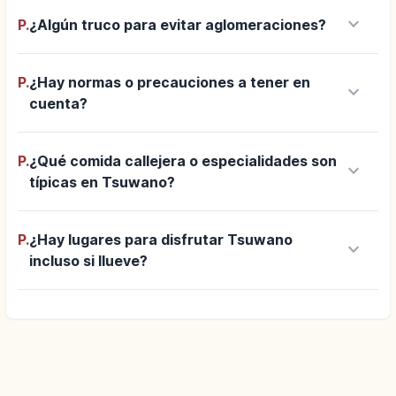
keyboard_arrow_down
P.
¿Algún truco para evitar aglomeraciones?
P.
¿Hay normas o precauciones a tener en
keyboard_arrow_down
cuenta?
P.
¿Qué comida callejera o especialidades son
keyboard_arrow_down
típicas en Tsuwano?
P.
¿Hay lugares para disfrutar Tsuwano
keyboard_arrow_down
incluso si llueve?