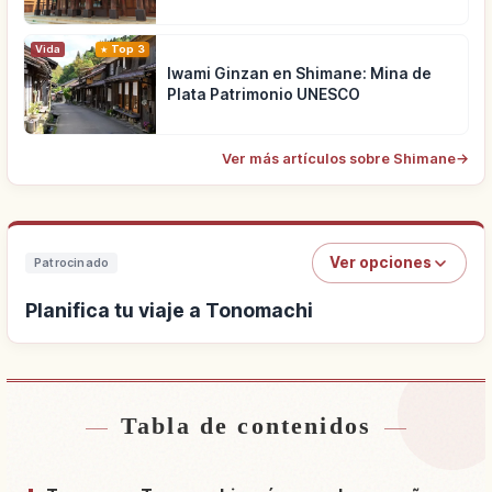
Vida
Top 3
Iwami Ginzan en Shimane: Mina de
Plata Patrimonio UNESCO
Ver más artículos sobre Shimane
→
Ver opciones
Patrocinado
Planifica tu viaje a Tonomachi
Tabla de contenidos
Buscar alojamiento cerca de Tonomachi
↗