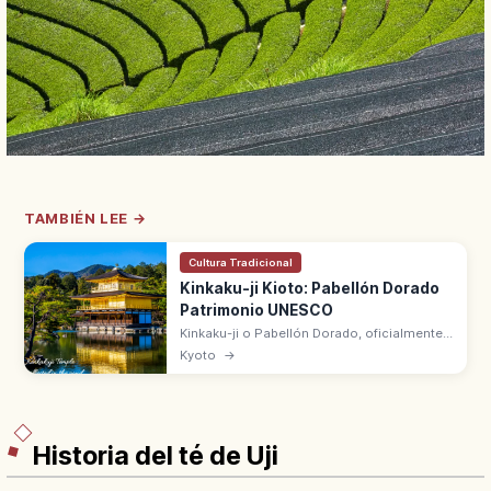
TAMBIÉN LEE →
Cultura Tradicional
Kinkaku-ji Kioto: Pabellón Dorado
Patrimonio UNESCO
Kinkaku-ji o Pabellón Dorado, oficialmente
Rokuon-ji, es el templo de Kioto con un
Kyoto
→
Shariden de tres pisos cubierto de pan de
oro. Patrimonio UNESCO desde 1994.
Historia del té de Uji