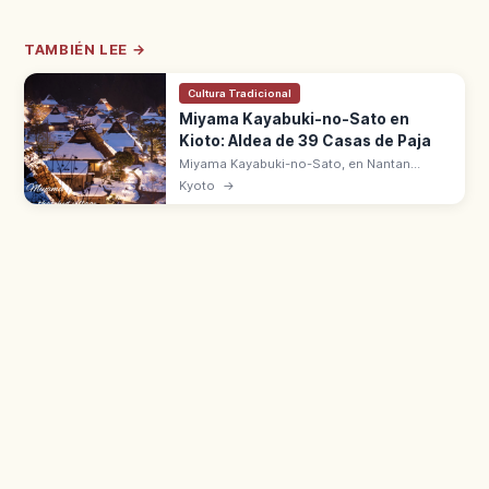
TAMBIÉN LEE →
Cultura Tradicional
Miyama Kayabuki-no-Sato en
Kioto: Aldea de 39 Casas de Paja
Miyama Kayabuki-no-Sato, en Nantan
(Kioto), conserva 39 casas tradicionales
Kyoto
→
con techo de paja. Estilo Kitayama, Distrito
de Conservación desde 1993.