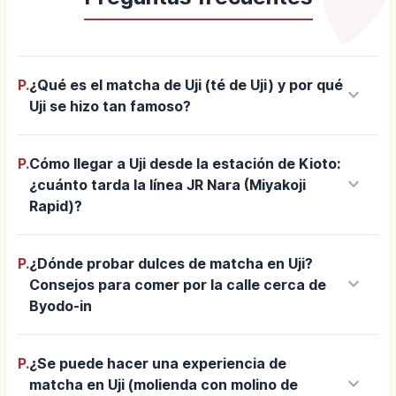
P.
¿Qué es el matcha de Uji (té de Uji) y por qué
keyboard_arrow_down
Uji se hizo tan famoso?
P.
Cómo llegar a Uji desde la estación de Kioto:
keyboard_arrow_down
¿cuánto tarda la línea JR Nara (Miyakoji
Rapid)?
P.
¿Dónde probar dulces de matcha en Uji?
keyboard_arrow_down
Consejos para comer por la calle cerca de
Byodo-in
P.
¿Se puede hacer una experiencia de
keyboard_arrow_down
matcha en Uji (molienda con molino de