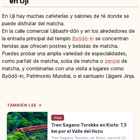
en Uji
En Uji hay muchas cafeterías y salones de té donde se
puede disfrutar del matcha.
En la calle comercial Ujibashi-dōri y en los alrededores de
la entrada principal del templo
Byōdō-in
se concentran
tiendas que ofrecen postres y bebidas de matcha.
Puedes probar una amplia variedad de especialidades,
como parfait de matcha, soba de matcha o
zenzai
de
matcha, y combinarlas con una visita a lugares como
Byōdō-in, Patrimonio Mundial, o el santuario Ujigami Jinja.
TAMBIÉN LEE →
Viaje
Tren Sagano Torokko en Kioto: 7,3
km por el Valle del Hozu
Tren Sagano Torokko, en Kioto, recorre 7,3