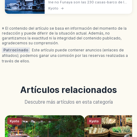
Ine no Funaya son las 230 casas-barco de la
bahía de Ine, al norte de Kioto. Distrito de
Kyoto
→
Conservación desde 2005, acceso vía
Amanohashidate desde Kioto.
※ El contenido del artículo se basa en información del momento de la
redacción y puede diferir de la situación actual. Además, no
garantizamos la exactitud ni la integridad del contenido publicado,
agradecemos su comprensión.
Patrocinado
Este artículo puede contener anuncios (enlaces de
afiliados); podemos ganar una comisión por las reservas realizadas a
través de ellos.
Artículos relacionados
Descubre más artículos en esta categoría
Kyoto
Kyoto