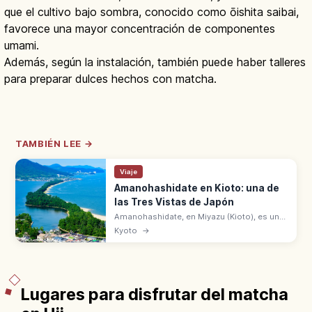
que el cultivo bajo sombra, conocido como ōishita saibai,
favorece una mayor concentración de componentes
umami.
Además, según la instalación, también puede haber talleres
para preparar dulces hechos con matcha.
TAMBIÉN LEE →
Viaje
Amanohashidate en Kioto: una de
las Tres Vistas de Japón
Amanohashidate, en Miyazu (Kioto), es una
de las Tres Vistas de Japón con
Kyoto
→
Matsushima y Miyajima. Banco de arena de
3,6 km con unos 6.700 pinos sobre la
bahía.
Lugares para disfrutar del matcha