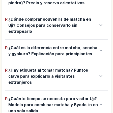
piedra)? Precio y reserva orientativos
P.
¿Dónde comprar souvenirs de matcha en
keyboard_arrow_down
Uji? Consejos para conservarlo sin
estropearlo
P.
¿Cuál es la diferencia entre matcha, sencha
keyboard_arrow_down
y gyokuro? Explicación para principiantes
P.
¿Hay etiqueta al tomar matcha? Puntos
keyboard_arrow_down
clave para explicarlo a visitantes
extranjeros
P.
¿Cuánto tiempo se necesita para visitar Uji?
keyboard_arrow_down
Modelo para combinar matcha y Byodo-in en
una sola salida