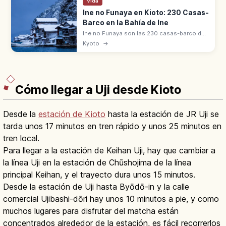
Vida
Ine no Funaya en Kioto: 230 Casas-
Barco en la Bahía de Ine
Ine no Funaya son las 230 casas-barco de
la bahía de Ine, al norte de Kioto. Distrito de
Kyoto
→
Conservación desde 2005, acceso vía
Amanohashidate desde Kioto.
Cómo llegar a Uji desde Kioto
Desde la
estación de Kioto
hasta la estación de JR Uji se
tarda unos 17 minutos en tren rápido y unos 25 minutos en
tren local.
Para llegar a la estación de Keihan Uji, hay que cambiar a
la línea Uji en la estación de Chūshojima de la línea
principal Keihan, y el trayecto dura unos 15 minutos.
Desde la estación de Uji hasta Byōdō-in y la calle
comercial Ujibashi-dōri hay unos 10 minutos a pie, y como
muchos lugares para disfrutar del matcha están
concentrados alrededor de la estación, es fácil recorrerlos