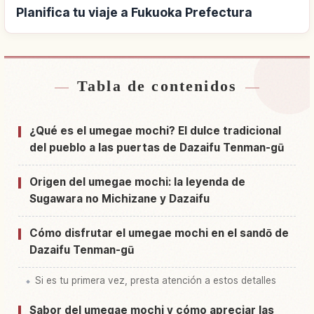
Planifica tu viaje a Fukuoka Prefectura
Tabla de contenidos
Buscar alojamiento cerca de Fukuoka
↗
Prefectura
¿Qué es el umegae mochi? El dulce tradicional
Buscar experiencias en Fukuoka Prefectura
↗
del pueblo a las puertas de Dazaifu Tenman-gū
Origen del umegae mochi: la leyenda de
Sugawara no Michizane y Dazaifu
Cómo disfrutar el umegae mochi en el sandō de
Dazaifu Tenman-gū
Si es tu primera vez, presta atención a estos detalles
Sabor del umegae mochi y cómo apreciar las