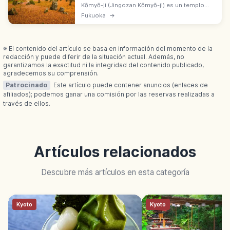
Kōmyō-ji (Jingozan Kōmyō-ji) es un templo
zen Rinzai-Tōfuku-ji al sur de Dazaifu
Fukuoka
→
Tenmangū (Fukuoka). Fundación entre 1273 y
1326, vinculada al santuario.
※ El contenido del artículo se basa en información del momento de la
redacción y puede diferir de la situación actual. Además, no
garantizamos la exactitud ni la integridad del contenido publicado,
agradecemos su comprensión.
Patrocinado
Este artículo puede contener anuncios (enlaces de
afiliados); podemos ganar una comisión por las reservas realizadas a
través de ellos.
Artículos relacionados
Descubre más artículos en esta categoría
Kyoto
Kyoto