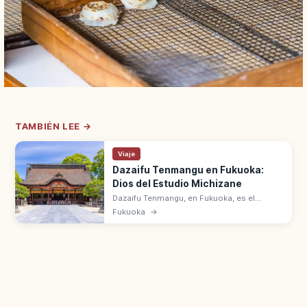
TAMBIÉN LEE →
Viaje
Dazaifu Tenmangu en Fukuoka:
Dios del Estudio Michizane
Dazaifu Tenmangu, en Fukuoka, es el
santuario principal de Sugawara no
Fukuoka
→
Michizane, dios del estudio. Construido en
su tumba en el 903. Honden de 1591.