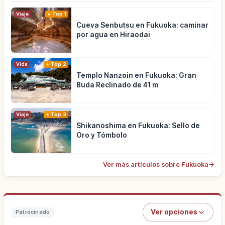
Viaje
Top 1
Cueva Senbutsu en Fukuoka: caminar
por agua en Hiraodai
Vida
Top 2
Templo Nanzoin en Fukuoka: Gran
Buda Reclinado de 41 m
Viaje
Top 3
Shikanoshima en Fukuoka: Sello de
Oro y Tómbolo
Ver más artículos sobre Fukuoka
→
Ver opciones
Patrocinado