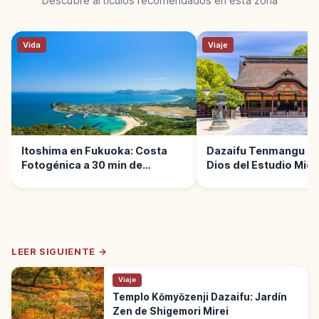
Descubre artículos recomendados en esta zona
Vida
Viaje
Itoshima en Fukuoka: Costa
Dazaifu Tenmangu en
Fotogénica a 30 min de
Dios del Estudio Mic
Fukuoka
LEER SIGUIENTE →
Viaje
Templo Kōmyōzenji Dazaifu: Jardín
Zen de Shigemori Mirei