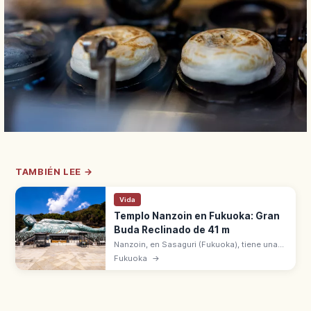
TAMBIÉN LEE →
Vida
Templo Nanzoin en Fukuoka: Gran
Buda Reclinado de 41 m
Nanzoin, en Sasaguri (Fukuoka), tiene una
de las mayores estatuas reclinadas de
Fukuoka
→
Buda Shaka del mundo: 41 m de largo y 300
toneladas de bronce, desde 1995.