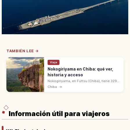
TAMBIÉN LEE →
Viaje
Nokogiriyama en Chiba: qué ver,
historia y acceso
Nokogiriyama, en Futtsu (Chiba), tiene 329
m con el mirador Jigoku Nozoki sobre un
Chiba
→
acantilado. Antiguas canteras y Gran Buda
del templo Nihon-ji.
Información útil para viajeros