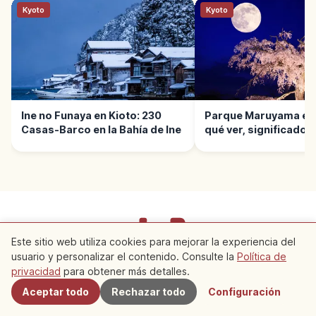
Kyoto
Kyoto
Ine no Funaya en Kioto: 230
Parque Maruyama en 
Casas-Barco en la Bahía de Ine
qué ver, significado 
Este sitio web utiliza cookies para mejorar la experiencia del
usuario y personalizar el contenido. Consulte la
Política de
Cercanos
Términos de servicio
Política de privacidad
privacidad
para obtener más detalles.
Configuración de cookies
Aceptar todo
Rechazar todo
Configuración
Copyright © 2026 JeePe Inc. All rights reserved.