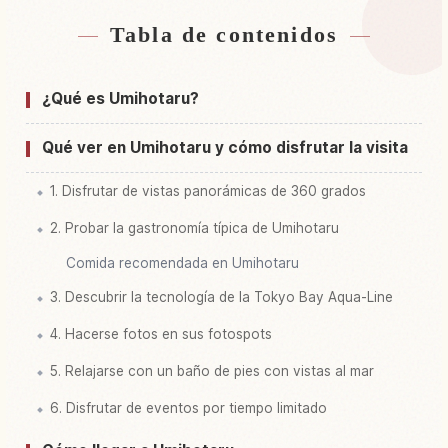
Tabla de contenidos
Buscar alojamiento cerca de Umi Hotaru Pa
↗
Buscar experiencias en Umi Hotaru Pa
↗
¿Qué es Umihotaru?
Qué ver en Umihotaru y cómo disfrutar la visita
1. Disfrutar de vistas panorámicas de 360 grados
2. Probar la gastronomía típica de Umihotaru
Comida recomendada en Umihotaru
3. Descubrir la tecnología de la Tokyo Bay Aqua-Line
4. Hacerse fotos en sus fotospots
5. Relajarse con un baño de pies con vistas al mar
6. Disfrutar de eventos por tiempo limitado