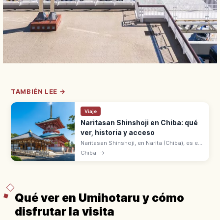
TAMBIÉN LEE →
Viaje
Naritasan Shinshoji en Chiba: qué
ver, historia y acceso
Naritasan Shinshoji, en Narita (Chiba), es el
templo principal de la escuela Chizan
Chiba
→
Shingon, fundado en 940. Deidad Fudō
Myōō. Calle Omotesando con anguila.
Qué ver en Umihotaru y cómo
disfrutar la visita