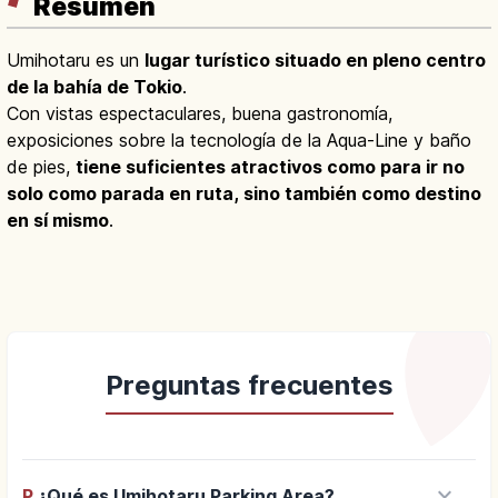
Resumen
Umihotaru es un
lugar turístico situado en pleno centro
de la bahía de Tokio
.
Con vistas espectaculares, buena gastronomía,
exposiciones sobre la tecnología de la Aqua-Line y baño
de pies,
tiene suficientes atractivos como para ir no
solo como parada en ruta, sino también como destino
en sí mismo
.
Preguntas frecuentes
keyboard_arrow_down
P.
¿Qué es Umihotaru Parking Area?