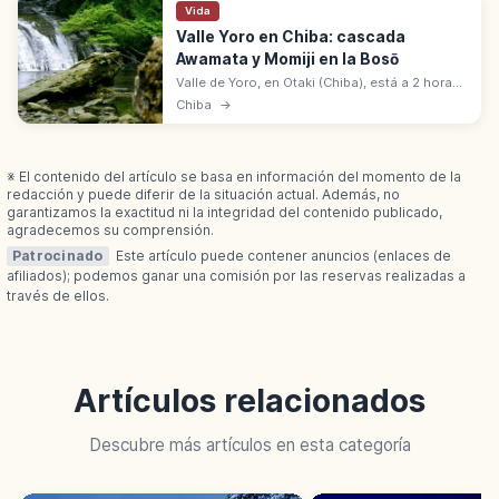
Vida
Valle Yoro en Chiba: cascada
Awamata y Momiji en la Bosō
Valle de Yoro, en Otaki (Chiba), está a 2 horas
de Tokio. Cascada Awamata y senderismo
Chiba
→
entre rocas. Mejor color de otoño entre
finales de noviembre y diciembre.
※ El contenido del artículo se basa en información del momento de la
redacción y puede diferir de la situación actual. Además, no
garantizamos la exactitud ni la integridad del contenido publicado,
agradecemos su comprensión.
Patrocinado
Este artículo puede contener anuncios (enlaces de
afiliados); podemos ganar una comisión por las reservas realizadas a
través de ellos.
Artículos relacionados
Descubre más artículos en esta categoría