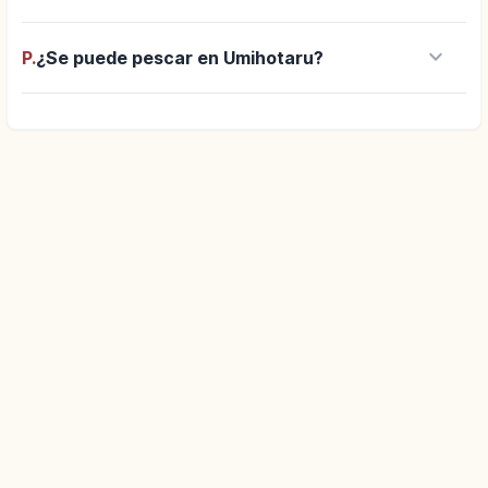
keyboard_arrow_down
P.
¿Se puede pescar en Umihotaru?