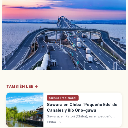
TAMBIÉN LEE →
Cultura Tradicional
Sawara en Chiba: 'Pequeño Edo' de
Canales y Río Ono-gawa
Sawara, en Katori (Chiba), es el 'pequeño
Edo' con casas tradicionales junto al río
Chiba
→
Ono-gawa. Distrito de Preservación desde