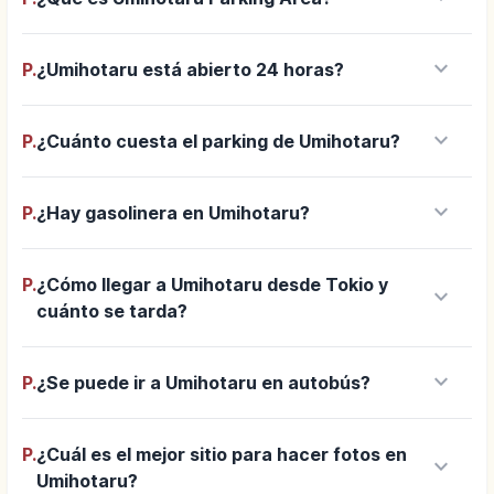
keyboard_arrow_down
P.
¿Umihotaru está abierto 24 horas?
keyboard_arrow_down
P.
¿Cuánto cuesta el parking de Umihotaru?
keyboard_arrow_down
P.
¿Hay gasolinera en Umihotaru?
P.
¿Cómo llegar a Umihotaru desde Tokio y
keyboard_arrow_down
cuánto se tarda?
keyboard_arrow_down
P.
¿Se puede ir a Umihotaru en autobús?
P.
¿Cuál es el mejor sitio para hacer fotos en
keyboard_arrow_down
Umihotaru?