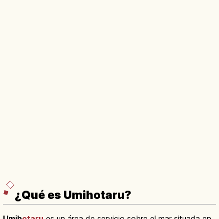
¿Qué es Umihotaru?
Umih
otaru
es un área de servicio sobre el mar situada en