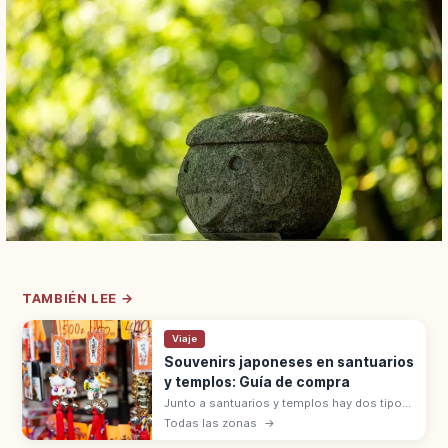
TAMBIÉN LEE →
Viaje
Souvenirs japoneses en santuarios
y templos: Guía de compra
Junto a santuarios y templos hay dos tipos
de souvenirs: objetos sagrados (omamori,
Todas las zonas
→
goshuin, ofuda) que se reciben con