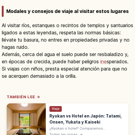
Modales y consejos de viaje al visitar estos lugares
Al visitar ríos, estanques o recintos de templos y santuarios
ligados a estas leyendas, respeta las normas básicas:
llévate tu basura, no entres en propiedades privadas y no
hagas ruido.
Además, cerca del agua el suelo puede ser resbaladizo y,
en épocas de crecida, puede haber peligros
ine
sperados.
Si viajas con niños, presta especial atención para que no
se acerquen demasiado a la orilla.
TAMBIÉN LEE →
Viaje
Ryokan vs Hotel en Japón: Tatami,
Onsen, Yukata y Kaiseki
¿Ryokan o hotel? Comparamos
habitaciones, comidas, onsen y normas del
Todas las zonas
→