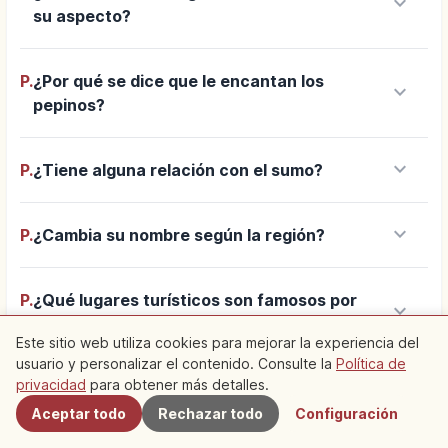
keyboard_arrow_down
su aspecto?
P.
¿Por qué se dice que le encantan los
keyboard_arrow_down
pepinos?
keyboard_arrow_down
P.
¿Tiene alguna relación con el sumo?
keyboard_arrow_down
P.
¿Cambia su nombre según la región?
P.
¿Qué lugares turísticos son famosos por
keyboard_arrow_down
sus leyendas sobre kappa?
Este sitio web utiliza cookies para mejorar la experiencia del
usuario y personalizar el contenido. Consulte la
Política de
Cercanos
privacidad
para obtener más detalles.
P.
¿Cómo llegar al Kappabuchi de Tono y qué
keyboard_arrow_down
tener en cuenta al visitarlo?
Aceptar todo
Rechazar todo
Configuración