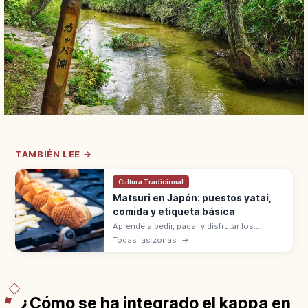
TAMBIÉN LEE →
Cultura Tradicional
Matsuri en Japón: puestos yatai,
comida y etiqueta básica
Aprende a pedir, pagar y disfrutar los
puestos de comida en los matsuri de
Todas las zonas
→
Japón, con consejos sobre basura, fotos,
alergias y niños.
¿Cómo se ha integrado el kappa en