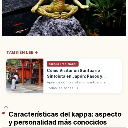
TAMBIÉN LEE →
Cultura Tradicional
Cómo Visitar un Santuario
Sintoísta en Japón: Pasos y
Normas
Aprende cómo visitar un santuario en
Japón: significado, pasos básicos y
Todas las zonas
→
normas de respeto para vivir la experiencia
con seguridad y sin errores.
Características del kappa: aspecto
y personalidad más conocidos