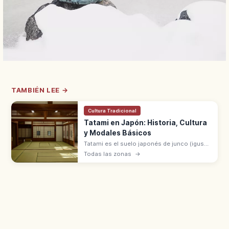
TAMBIÉN LEE →
Cultura Tradicional
Tatami en Japón: Historia, Cultura
y Modales Básicos
Tatami es el suelo japonés de junco (igusa),
símbolo del washitsu, generalizado desde
Todas las zonas
→
el periodo Muromachi. Modales: moverse
sin ruido y no dañar la superficie.