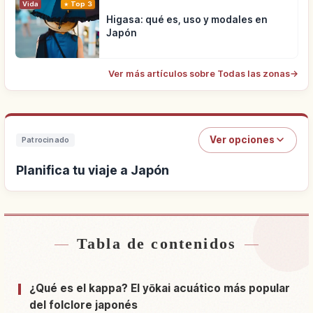
Vida
Top 3
Higasa: qué es, uso y modales en
Japón
Ver más artículos sobre Todas las zonas
→
Ver opciones
Patrocinado
Planifica tu viaje a Japón
Tabla de contenidos
Buscar alojamiento cerca de Japón
↗
Buscar experiencias en Japón
↗
¿Qué es el kappa? El yōkai acuático más popular
del folclore japonés