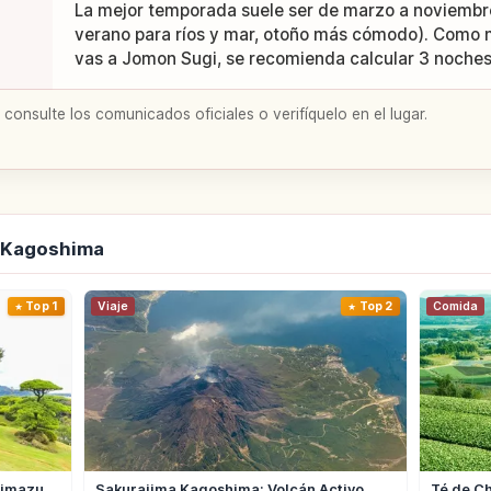
La mejor temporada suele ser de marzo a noviembre
verano para ríos y mar, otoño más cómodo). Como m
vas a Jomon Sugi, se recomienda calcular 3 noches
 consulte los comunicados oficiales o verifíquelo en el lugar.
e Kagoshima
Top 1
Viaje
Top 2
Comida
himazu
Sakurajima Kagoshima: Volcán Activo,
Té de Ch