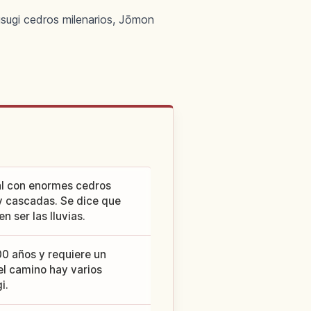
ugi cedros milenarios, Jōmon
al con enormes cedros
y cascadas. Se dice que
n ser las lluvias.
0 años y requiere un
 el camino hay varios
i.