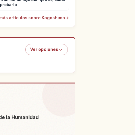
 probarlo
más artículos sobre Kagoshima
→
Ver opciones
s en Isla Yakushima
↗
 de la Humanidad