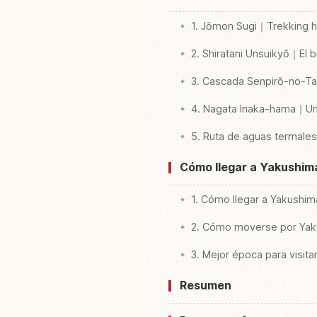
1. Jōmon Sugi｜Trekking h
2. Shiratani Unsuikyō｜El
3. Cascada Senpirō-no-Ta
4. Nagata Inaka-hama｜Una
5. Ruta de aguas termale
Cómo llegar a Yakushima 
1. Cómo llegar a Yakushim
2. Cómo moverse por Ya
3. Mejor época para visitar
Resumen