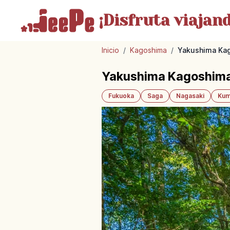
¡Disfruta
viajand
Inicio
/
Kagoshima
/
Yakushima Kag
Yakushima Kagoshima:
Fukuoka
Saga
Nagasaki
Kum