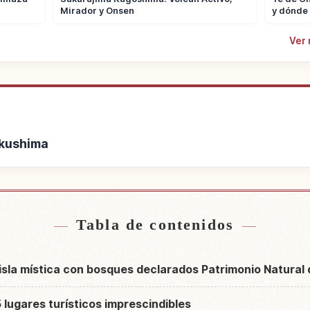
Mirador y Onsen
y dónde
Ver 
Yakushima
ca de Isla Yakushima
Buscar experiencia
↗
Tabla de contenidos
sla mística con bosques declarados Patrimonio Natural
 lugares turísticos imprescindibles