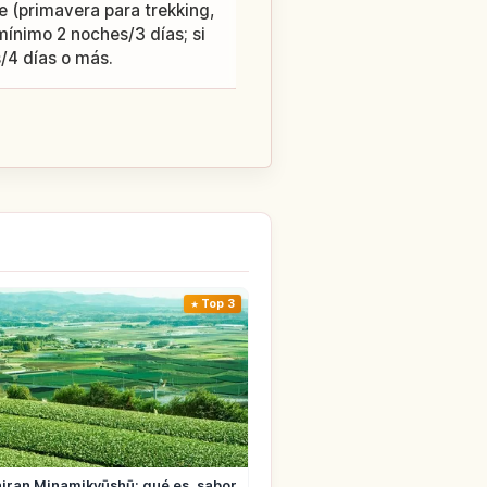
 (primavera para trekking,
ínimo 2 noches/3 días; si
/4 días o más.
Top 3
iran Minamikyūshū: qué es, sabor