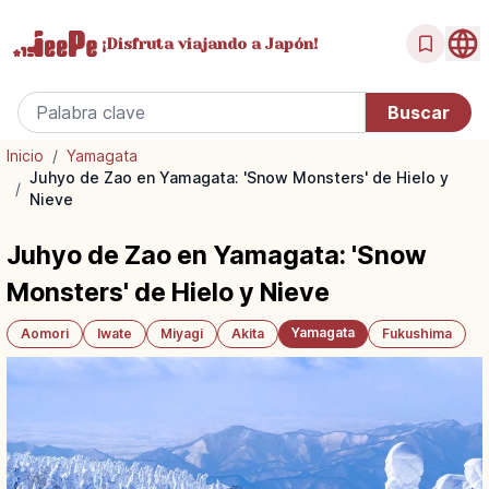
¡Disfruta
viajando a Japón!
Inicio
/
Yamagata
Juhyo de Zao en Yamagata: 'Snow Monsters' de Hielo y
/
Nieve
Juhyo de Zao en Yamagata: 'Snow
Monsters' de Hielo y Nieve
Yamagata
Aomori
Iwate
Miyagi
Akita
Fukushima