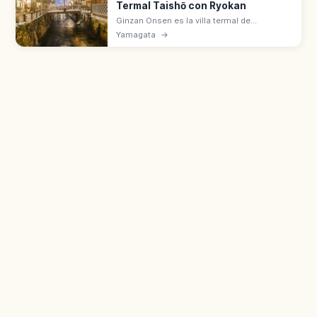
Termal Taishō con Ryokan
Ginzan Onsen es la villa termal de
Obanazawa (Yamagata) con ryokan de
Yamagata
→
madera junto al río Ginzan. Ambiente
Taishō, faroles de gas y paisaje nevado en
invierno.