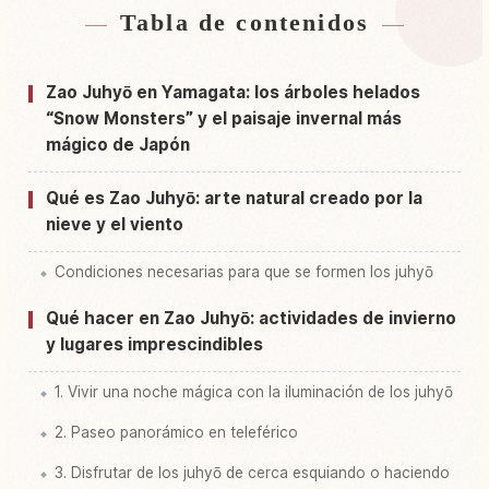
Tabla de contenidos
Buscar alojamiento cerca de Zao Snow
↗
Monsters
Zao Juhyō en Yamagata: los árboles helados
Buscar experiencias en Zao Snow Monsters
↗
“Snow Monsters” y el paisaje invernal más
mágico de Japón
Qué es Zao Juhyō: arte natural creado por la
nieve y el viento
Condiciones necesarias para que se formen los juhyō
Qué hacer en Zao Juhyō: actividades de invierno
y lugares imprescindibles
1. Vivir una noche mágica con la iluminación de los juhyō
2. Paseo panorámico en teleférico
3. Disfrutar de los juhyō de cerca esquiando o haciendo