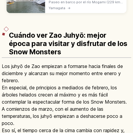
Paseo en barco por el río Mogami (229 km),
en Yamagata, recorre el desfiladero con
Yamagata
→
canciones de barqueros. Inmortalizado por
Matsuo Basho en Oku no Hosomichi.
Cuándo ver Zao Juhyō: mejor
época para visitar y disfrutar de los
Snow Monsters
Los juhyō de Zao empiezan a formarse hacia finales de
diciembre y alcanzan su mejor momento entre enero y
febrero.
En especial, de principios a mediados de febrero, los
árboles helados crecen al máximo y es más fácil
contemplar la espectacular forma de los Snow Monsters.
A comienzos de marzo, con el aumento de las
temperaturas, los juhyō empiezan a deshacerse poco a
poco.
Eso sí, el tiempo cerca de la cima cambia con rapidez y,