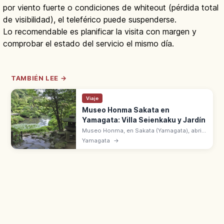
por viento fuerte o condiciones de whiteout (pérdida total
de visibilidad), el teleférico puede suspenderse.
Lo recomendable es planificar la visita con margen y
comprobar el estado del servicio el mismo día.
TAMBIÉN LEE →
Viaje
Museo Honma Sakata en
Yamagata: Villa Seienkaku y Jardín
Museo Honma, en Sakata (Yamagata), abrió
en 1947 con la colección de la familia
Yamagata
→
mercantil. Villa Seienkaku de 1813 y jardín
Kakubuen Lugar Escénico Nacional.