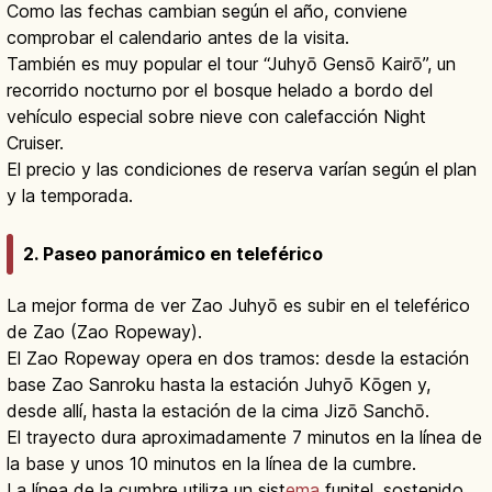
Como las fechas cambian según el año, conviene
comprobar el calendario antes de la visita.
También es muy popular el tour “Juhyō Gensō Kairō”, un
recorrido nocturno por el bosque helado a bordo del
vehículo especial sobre nieve con calefacción Night
Cruiser.
El precio y las condiciones de reserva varían según el plan
y la temporada.
2. Paseo panorámico en teleférico
La mejor forma de ver Zao Juhyō es subir en el teleférico
de Zao (Zao Ropeway).
El Zao Ropeway opera en dos tramos: desde la estación
base Zao Sanroku hasta la estación Juhyō Kōgen y,
desde allí, hasta la estación de la cima Jizō Sanchō.
El trayecto dura aproximadamente 7 minutos en la línea de
la base y unos 10 minutos en la línea de la cumbre.
La línea de la cumbre utiliza un sist
ema
funitel, sostenido