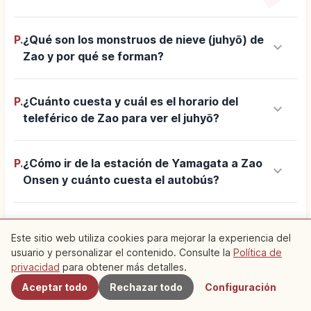
P.
¿Qué son los monstruos de nieve (juhyō) de
keyboard_arrow_down
Zao y por qué se forman?
P.
¿Cuánto cuesta y cuál es el horario del
keyboard_arrow_down
teleférico de Zao para ver el juhyō?
P.
¿Cómo ir de la estación de Yamagata a Zao
keyboard_arrow_down
Onsen y cuánto cuesta el autobús?
P.
¿Cuándo es la mejor época para ver el juhyō
keyboard_arrow_down
Este sitio web utiliza cookies para mejorar la experiencia del
de Zao? Quiero saber la temporada ideal
usuario y personalizar el contenido. Consulte la
Política de
Cercanos
privacidad
para obtener más detalles.
P.
¿Cuánto tiempo se necesita para ver el
Aceptar todo
Rechazar todo
Configuración
keyboard_arrow_down
juhyō en Zao?