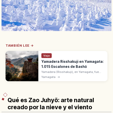
TAMBIÉN LEE →
Viaje
Yamadera Risshakuji en Yamagata:
1.015 Escalones de Bashō
Yamadera (Risshakuji), en Yamagata, fue
fundado en 860 por Ennin. Templo de
Yamagata
→
montaña Tendai con 1.015 escalones.
Visitado por Matsuo Basho en Oku no
Hosomichi.
Qué es Zao Juhyō: arte natural
creado por la nieve y el viento