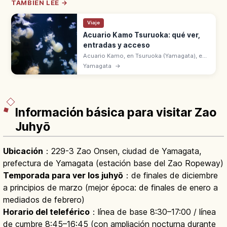
TAMBIÉN LEE →
Viaje
Acuario Kamo Tsuruoka: qué ver,
entradas y acceso
Acuario Kamo, en Tsuruoka (Yamagata), es
famoso por sus exhibiciones de medusas.
Yamagata
→
Apodado 'Jellyfish Dream Hall' con la zona
Kuranetarium y leones marinos.
Información básica para visitar Zao
Juhyō
Ubicación
：229-3 Zao Onsen, ciudad de Yamagata,
prefectura de Yamagata (estación base del Zao Ropeway)
Temporada para ver los juhyō
：de finales de diciembre
a principios de marzo (mejor época: de finales de enero a
mediados de febrero)
Horario del teleférico
：línea de base 8:30–17:00 / línea
de cumbre 8:45–16:45 (con ampliación nocturna durante