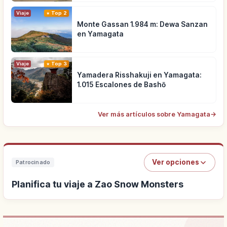
Viaje
Top 2
Monte Gassan 1.984 m: Dewa Sanzan
en Yamagata
Viaje
Top 3
Yamadera Risshakuji en Yamagata:
1.015 Escalones de Bashō
Ver más artículos sobre Yamagata
→
Ver opciones
Patrocinado
Planifica tu viaje a Zao Snow Monsters