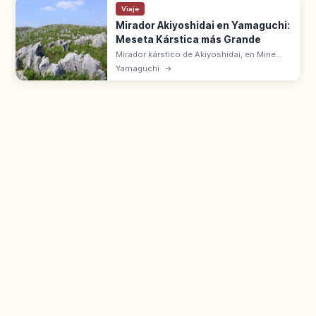
Viaje
Mirador Akiyoshidai en Yamaguchi:
Meseta Kárstica más Grande
Mirador kárstico de Akiyoshidai, en Mine
(Yamaguchi), domina la mayor meseta
Yamaguchi
→
kárstica de Japón. Roca caliza, karrenfeld,
dolinas y prados en cada estación.