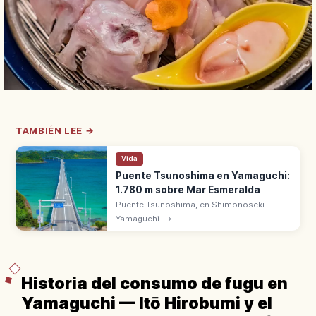
TAMBIÉN LEE →
Vida
Puente Tsunoshima en Yamaguchi:
1.780 m sobre Mar Esmeralda
Puente Tsunoshima, en Shimonoseki
(Yamaguchi), mide 1.780 m sobre un mar
Yamaguchi
→
color esmeralda. Inaugurado en 2000,
peaje gratuito hasta la isla de Tsunoshima.
Historia del consumo de fugu en
Yamaguchi — Itō Hirobumi y el