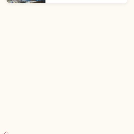
río Nishiki construido en 1673. 193,3 m de
largo. Lugar Escénico de Japón.