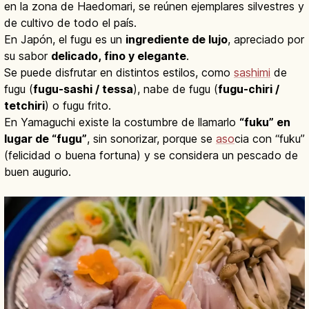
en la zona de Haedomari, se reúnen ejemplares silvestres y
de cultivo de todo el país.
En Japón, el fugu es un
ingrediente de lujo
, apreciado por
su sabor
delicado, fino y elegante
.
Se puede disfrutar en distintos estilos, como
sashimi
de
fugu (
fugu-sashi / tessa
), nabe de fugu (
fugu-chiri /
tetchiri
) o fugu frito.
En Yamaguchi existe la costumbre de llamarlo
“fuku” en
lugar de “fugu”
, sin sonorizar, porque se
aso
cia con “fuku”
(felicidad o buena fortuna) y se considera un pescado de
buen augurio.