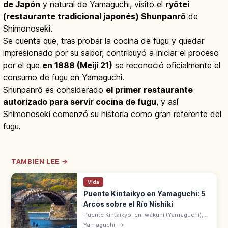
de Japón
y natural de Yamaguchi, visitó el
ryōtei
(restaurante tradicional japonés) Shunpanrō
de
Shimonoseki.
Se cuenta que, tras probar la cocina de fugu y quedar
impresionado por su sabor, contribuyó a iniciar el proceso
por el que
en 1888 (Meiji 21)
se reconoció oficialmente el
consumo de fugu en Yamaguchi.
Shunpanrō es considerado
el primer restaurante
autorizado para servir cocina de fugu
, y así
Shimonoseki comenzó su historia como gran referente del
fugu.
TAMBIÉN LEE →
Vida
Puente Kintaikyo en Yamaguchi: 5
Arcos sobre el Río Nishiki
Puente Kintaikyo, en Iwakuni (Yamaguchi),
es el puente de madera de 5 arcos sobre el
Yamaguchi
→