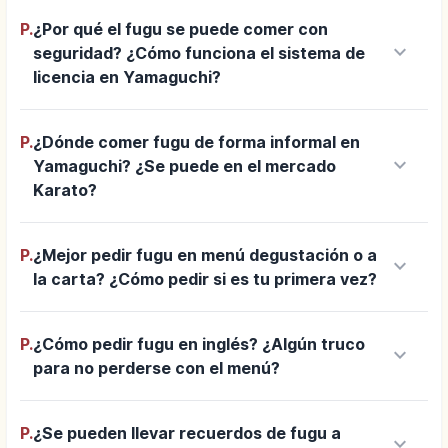
P.
¿Por qué el fugu se puede comer con
keyboard_arrow_down
seguridad? ¿Cómo funciona el sistema de
licencia en Yamaguchi?
P.
¿Dónde comer fugu de forma informal en
keyboard_arrow_down
Yamaguchi? ¿Se puede en el mercado
Karato?
P.
¿Mejor pedir fugu en menú degustación o a
keyboard_arrow_down
la carta? ¿Cómo pedir si es tu primera vez?
P.
¿Cómo pedir fugu en inglés? ¿Algún truco
keyboard_arrow_down
para no perderse con el menú?
P.
¿Se pueden llevar recuerdos de fugu a
keyboard_arrow_down