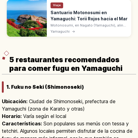
Viaje
Santuario Motonosumi en
Yamaguchi: Torii Rojos hacia el Mar
Motonosumi, en Nagato (Yamaguchi), alinea
torii bermellón sobre el mar del Japón. Caja
Yamaguchi
→
de ofrendas en lo alto y el surtidor marino
Ryūgū no Shiofuki cerca.
5 restaurantes recomendados
para comer fugu en Yamaguchi
1. Fuku no Seki (Shimonoseki)
Ubicación:
Ciudad de Shimonoseki, prefectura de
Yamaguchi (zona de Karato y otras)
Horario:
Varía según el local
Características:
Son populares sus menús con tessa y
tetchiri. Algunos locales permiten disfrutar de la cocina de