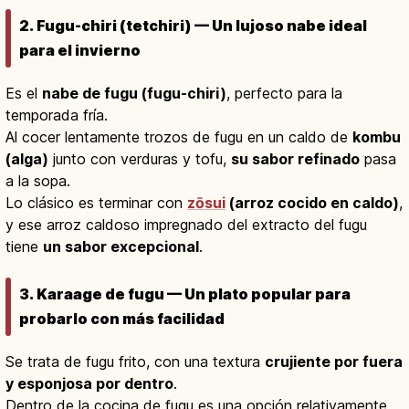
2. Fugu-chiri (tetchiri) — Un lujoso nabe ideal
para el invierno
Es el
nabe de fugu (fugu-chiri)
, perfecto para la
temporada fría.
Al cocer lentamente trozos de fugu en un caldo de
kombu
(alga)
junto con verduras y tofu,
su sabor refinado
pasa
a la sopa.
Lo clásico es terminar con
zōsui
(arroz cocido en caldo)
,
y ese arroz caldoso impregnado del extracto del fugu
tiene
un sabor excepcional
.
3. Karaage de fugu — Un plato popular para
probarlo con más facilidad
Se trata de fugu frito, con una textura
crujiente por fuera
y esponjosa por dentro
.
Dentro de la cocina de fugu es una opción relativamente