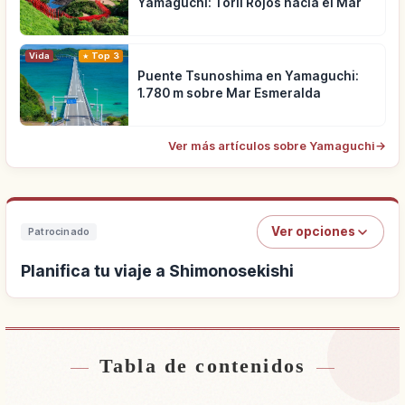
Yamaguchi: Torii Rojos hacia el Mar
Vida
Top 3
Puente Tsunoshima en Yamaguchi:
1.780 m sobre Mar Esmeralda
Ver más artículos sobre Yamaguchi
→
Ver opciones
Patrocinado
Planifica tu viaje a Shimonosekishi
Tabla de contenidos
Buscar alojamiento cerca de Shimonosekishi
↗