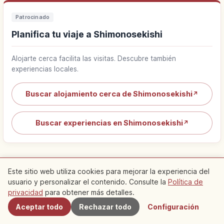
Patrocinado
Planifica tu viaje a Shimonosekishi
Alojarte cerca facilita las visitas. Descubre también
experiencias locales.
Buscar alojamiento cerca de Shimonosekishi
↗
Buscar experiencias en Shimonosekishi
↗
Este sitio web utiliza cookies para mejorar la experiencia del
usuario y personalizar el contenido. Consulte la
Política de
Cercanos
Lugares recomendados
privacidad
para obtener más detalles.
Aceptar todo
Rechazar todo
Configuración
cercanos