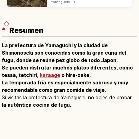
(Yamaguchi), es la gran cueva caliza con
Yamaguchi
→
formaciones como Hyakumai-zara y Ogon-
bashira. Temperatura constante todo el
año.
Resumen
La prefectura de Yamaguchi y la ciudad de
Shimonoseki son conocidas como la gran cuna del
fugu, donde se reúne pez globo de todo Japón.
Se pueden disfrutar muchos platos diferentes, como
tessa, tetchiri,
karaage
o hire-zake.
La temporada fría es especialmente sabrosa y muy
recomendable como gran comida de viaje.
Si visitas la prefectura de Yamaguchi, no dejes de probar
la auténtica cocina de fugu
.