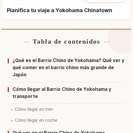
Planifica tu viaje a Yokohama Chinatown
Tabla de contenidos
Buscar alojamiento cerca de Yokohama
↗
Chinatown
¿Qué es el Barrio Chino de Yokohama? Qué ver y
Buscar experiencias en Yokohama Chinatown
↗
qué comer en el barrio chino más grande de
Japón
Cómo llegar al Barrio Chino de Yokohama y
transporte
Cómo llegar en tren
Cómo llegar en coche
Qué ver en el Barrio Chino de Yokohama