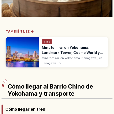
TAMBIÉN LEE →
Viaje
Minatomirai en Yokohama:
Landmark Tower, Cosmo World y
Bahía
Minatomirai, en Yokohama (Kanagawa), es
la zona portuaria con Landmark Tower, Red
Kanagawa
→
Brick Warehouse y Cosmo World. A 30 min
en tren desde la estación de Tokio.
Cómo llegar al Barrio Chino de
Yokohama y transporte
Cómo llegar en tren