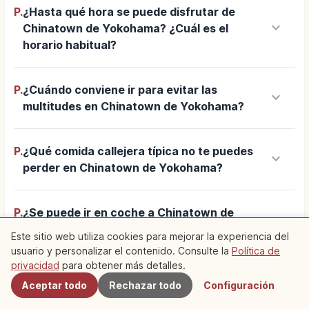
P.
¿Hasta qué hora se puede disfrutar de
keyboard_arrow_down
Chinatown de Yokohama? ¿Cuál es el
horario habitual?
P.
¿Cuándo conviene ir para evitar las
keyboard_arrow_down
multitudes en Chinatown de Yokohama?
P.
¿Qué comida callejera típica no te puedes
keyboard_arrow_down
perder en Chinatown de Yokohama?
P.
¿Se puede ir en coche a Chinatown de
keyboard_arrow_down
Yokohama? ¿Cómo elegir aparcamiento?
Este sitio web utiliza cookies para mejorar la experiencia del
usuario y personalizar el contenido. Consulte la
Política de
Cercanos
privacidad
para obtener más detalles.
P.
¿Hay lugares para visitar en Chinatown de
keyboard_arrow_down
Aceptar todo
Rechazar todo
Configuración
Yokohama además de comer?