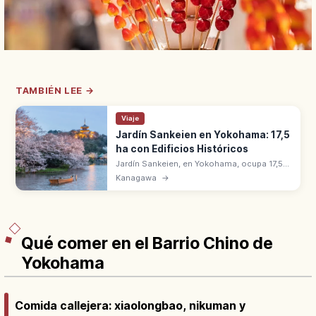
TAMBIÉN LEE →
Viaje
Jardín Sankeien en Yokohama: 17,5
ha con Edificios Históricos
Jardín Sankeien, en Yokohama, ocupa 17,5
hectáreas con edificios históricos
Kanagawa
→
trasladados de todo Japón. Creado por
Hara Tomitaro 'Sankei', empresario de la
seda.
Qué comer en el Barrio Chino de
Yokohama
Comida callejera: xiaolongbao, nikuman y