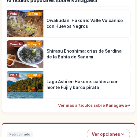
Artículos populares sobre Kanagawa
Vida
Top 1
Owakudani Hakone: Valle Volcánico
con Huevos Negros
Comida
Top 2
Shirasu Enoshima: crías de Sardina
de la Bahía de Sagami
Viaje
Top 3
Lago Ashi en Hakone: caldera con
monte Fuji y barco pirata
Ver más artículos sobre Kanagawa
→
Ver opciones
Patrocinado