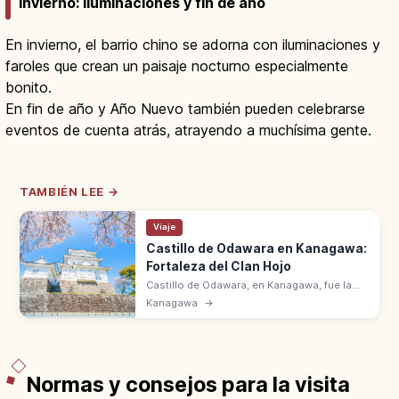
Invierno: iluminaciones y fin de año
En invierno, el barrio chino se adorna con iluminaciones y
faroles que crean un paisaje nocturno especialmente
bonito.
En fin de año y Año Nuevo también pueden celebrarse
eventos de cuenta atrás, atrayendo a muchísima gente.
TAMBIÉN LEE →
Viaje
Castillo de Odawara en Kanagawa:
Fortaleza del Clan Hojo
Castillo de Odawara, en Kanagawa, fue la
fortaleza del clan Hojo durante 5
Kanagawa
→
generaciones. 9 km de defensa perimetral
en 1590. Torre reconstruida en 1960.
Normas y consejos para la visita