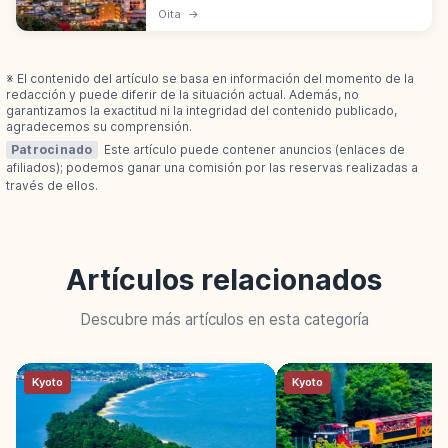
de manantiales (2.800+) y caudal (100.000
Oita
→
l/min). Jigoku Meguri y baños de arena. Ocho
áreas Beppu Hatto.
※ El contenido del artículo se basa en información del momento de la
redacción y puede diferir de la situación actual. Además, no
garantizamos la exactitud ni la integridad del contenido publicado,
agradecemos su comprensión.
Patrocinado
Este artículo puede contener anuncios (enlaces de
afiliados); podemos ganar una comisión por las reservas realizadas a
través de ellos.
Artículos relacionados
Descubre más artículos en esta categoría
Kyoto
Kyoto