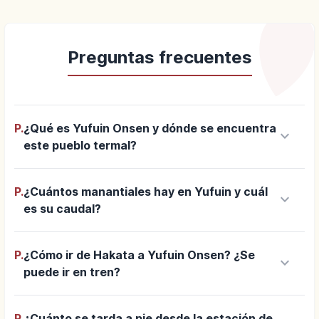
Preguntas frecuentes
P.
¿Qué es Yufuin Onsen y dónde se encuentra
keyboard_arrow_down
este pueblo termal?
P.
¿Cuántos manantiales hay en Yufuin y cuál
keyboard_arrow_down
es su caudal?
P.
¿Cómo ir de Hakata a Yufuin Onsen? ¿Se
keyboard_arrow_down
puede ir en tren?
P.
¿Cuánto se tarda a pie desde la estación de