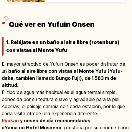
entre finales del Heian y el Kamakura.
Conjunto declarado Tesoro Nacional de
Japón.
Qué ver en Yufuin Onsen
1. Relájate en un baño al aire libre (rotenburo)
con vistas al Monte Yufu
El mayor atractivo de Yufuin Onsen es poder disfrutar de
un
baño al aire libre con vistas al Monte Yufu (Yufu-
dake, también llamado Bungo Fuji), de 1.583 m de
altitud
.
El tipo de agua más habitual es el agua termal simple,
conocida por su textura suave y agradable para la piel.
Además, el paisaje cambia con cada estación, por lo que
cada visita ofrece una experiencia diferente.
Ryokan
y onsen de día recomendados
«Yama no Hotel Musōen»
（destaca por su enorme baño