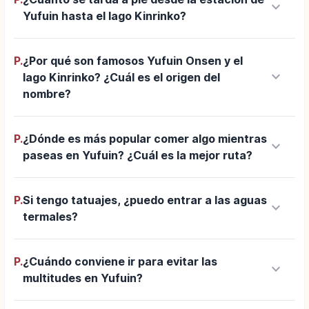
keyboard_arrow_down
Yufuin hasta el lago Kinrinko?
P.
¿Por qué son famosos Yufuin Onsen y el
keyboard_arrow_down
lago Kinrinko? ¿Cuál es el origen del
nombre?
P.
¿Dónde es más popular comer algo mientras
keyboard_arrow_down
paseas en Yufuin? ¿Cuál es la mejor ruta?
P.
Si tengo tatuajes, ¿puedo entrar a las aguas
keyboard_arrow_down
termales?
P.
¿Cuándo conviene ir para evitar las
keyboard_arrow_down
multitudes en Yufuin?