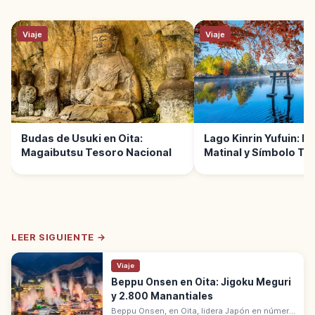
Viaje
Viaje
Budas de Usuki en Oita:
Lago Kinrin Yufuin: Ni
Magaibutsu Tesoro Nacional
Matinal y Símbolo Te
Oita
LEER SIGUIENTE →
Viaje
Beppu Onsen en Oita: Jigoku Meguri
y 2.800 Manantiales
Beppu Onsen, en Oita, lidera Japón en número