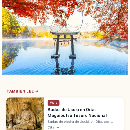
TAMBIÉN LEE →
Viaje
Budas de Usuki en Oita:
Magaibutsu Tesoro Nacional
Budas de piedra de Usuki, en Oita, son
magaibutsu tallados en toba volcánica
Oita
→