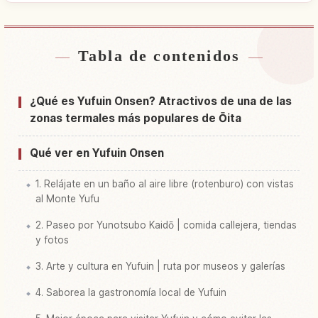
Tabla de contenidos
Buscar alojamiento cerca de Onsen Yufuin
↗
Onsen
¿Qué es Yufuin Onsen? Atractivos de una de las
Buscar experiencias en Onsen Yufuin Onsen
↗
zonas termales más populares de Ōita
Qué ver en Yufuin Onsen
1. Relájate en un baño al aire libre (rotenburo) con vistas
al Monte Yufu
2. Paseo por Yunotsubo Kaidō | comida callejera, tiendas
y fotos
3. Arte y cultura en Yufuin | ruta por museos y galerías
4. Saborea la gastronomía local de Yufuin