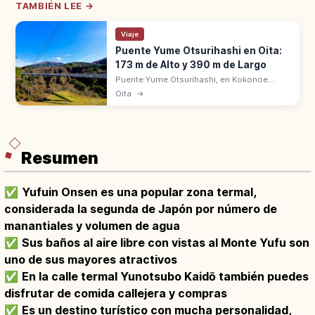
TAMBIÉN LEE →
Viaje
Puente Yume Otsurihashi en Oita:
173 m de Alto y 390 m de Largo
Puente Yume Otsurihashi, en Kokonoe
(Oita), es el puente peatonal de 173 m de
Oita
→
alto y 390 m de largo sobre el valle. Vistas a
la cascada Shindo-no-taki.
Resumen
✅
Yufuin Onsen es una popular zona termal,
considerada la segunda de Japón por número de
manantiales y volumen de agua
✅
Sus baños al aire libre con vistas al Monte Yufu son
uno de sus mayores atractivos
✅
En la calle termal Yunotsubo Kaidō también puedes
disfrutar de comida callejera y compras
✅
Es un destino turístico con mucha personalidad,