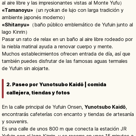
al aire libre y las impresionantes vistas al Monte Yufu）
«Tamanoyu»
（un ryokan de lujo con larga tradición y
ambiente japonés moderno）
«Shitanyu»
（baño público emblemático de Yufuin junto al
lago Kinrin）
Pasar un rato de relax en un baño al aire libre rodeado por
la niebla matinal ayuda a renovar cuerpo y mente.
Muchos establecimientos ofrecen entrada de día, así que
también puedes disfrutar de las famosas aguas termales
de Yufuin sin alojarte.
2. Paseo por Yunotsubo Kaidō | comida
callejera, tiendas y fotos
En la calle principal de Yufuin Onsen,
Yunotsubo Kaidō
,
encontrarás cafeterías con encanto y tiendas de artesanía
y souvenirs.
Es una calle de unos 800 m que conecta la estación JR
Yufuin con el lago Kinrin, y se recorre en unos 15 minutos a