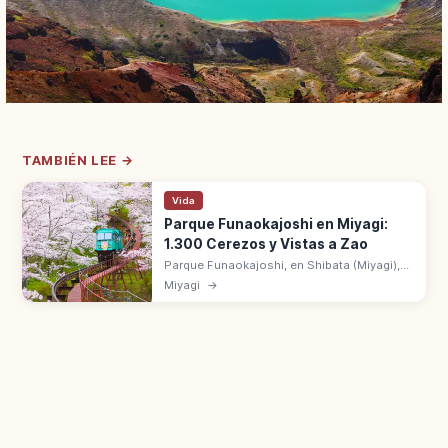
TAMBIÉN LEE →
Vida
Parque Funaokajoshi en Miyagi:
1.300 Cerezos y Vistas a Zao
Parque Funaokajoshi, en Shibata (Miyagi),
tiene 1.300 cerezos en las ruinas del
Miyagi
→
castillo. Cien Mejores Lugares de Sakura
con vistas a Zao y al río Shiroishi.