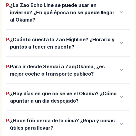
P.
¿La Zao Echo Line se puede usar en
keyboard_arrow_down
invierno? ¿En qué época no se puede llegar
al Okama?
P.
¿Cuánto cuesta la Zao Highline? ¿Horario y
keyboard_arrow_down
puntos a tener en cuenta?
P.
Para ir desde Sendai a Zao/Okama, ¿es
keyboard_arrow_down
mejor coche o transporte público?
P.
¿Hay días en que no se ve el Okama? ¿Cómo
keyboard_arrow_down
apuntar a un día despejado?
P.
¿Hace frío cerca de la cima? ¿Ropa y cosas
keyboard_arrow_down
útiles para llevar?