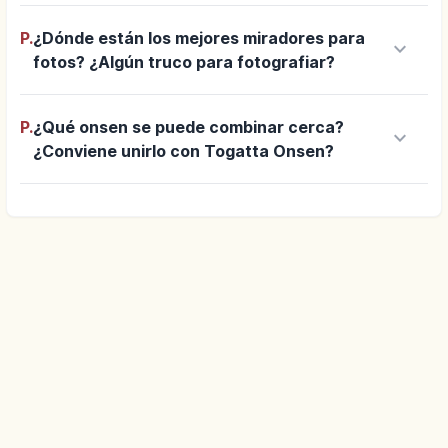
P.
¿Dónde están los mejores miradores para
keyboard_arrow_down
fotos? ¿Algún truco para fotografiar?
P.
¿Qué onsen se puede combinar cerca?
keyboard_arrow_down
¿Conviene unirlo con Togatta Onsen?