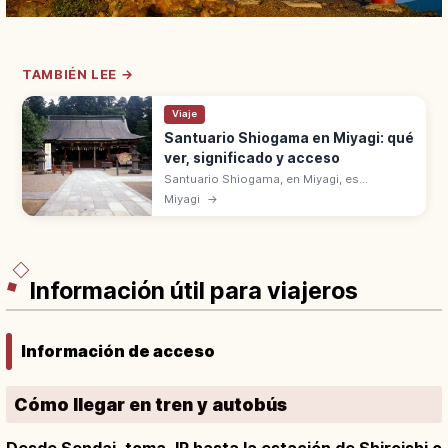
TAMBIÉN LEE →
Viaje
Santuario Shiogama en Miyagi: qué
ver, significado y acceso
Santuario Shiogama, en Miyagi, es
Ichinomiya de la antigua provincia de Mutsu.
Miyagi
→
Se alza en el monte Ichimori, a 30 min en JR
Senseki desde la estación de Sendai.
Información útil para viajeros
Información de acceso
Cómo llegar en tren y autobús