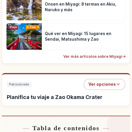
Onsen en Miyagi: 8 termas en Akiu,
Naruko y más
Viaje
Top 3
Qué ver en Miyagi: 15 lugares en
Sendai, Matsushima y Zao
Ver más artículos sobre Miyagi
→
Ver opciones
Patrocinado
Planifica tu viaje a Zao Okama Crater
Tabla de contenidos
Buscar alojamiento cerca de Zao Okama Crater
↗