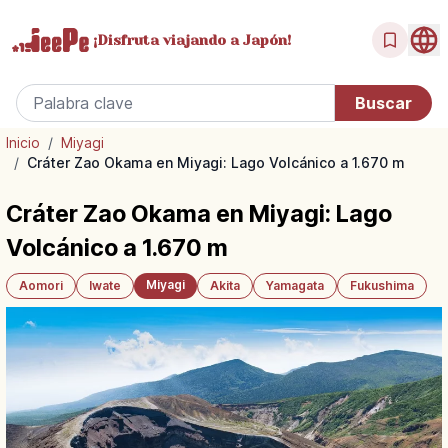
¡Disfruta
viajando a Japón!
Inicio
/
Miyagi
/
Cráter Zao Okama en Miyagi: Lago Volcánico a 1.670 m
Cráter Zao Okama en Miyagi: Lago
Volcánico a 1.670 m
Miyagi
Aomori
Iwate
Akita
Yamagata
Fukushima