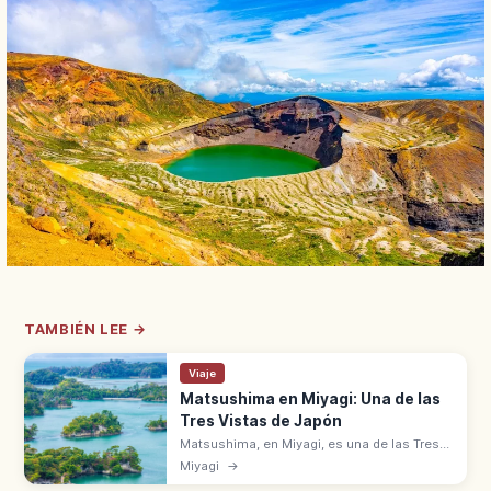
TAMBIÉN LEE →
Viaje
Matsushima en Miyagi: Una de las
Tres Vistas de Japón
Matsushima, en Miyagi, es una de las Tres
Vistas de Japón con numerosos islotes
Miyagi
→
cubiertos de pinos en la bahía. Templos