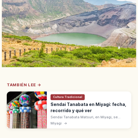
TAMBIÉN LEE →
Cultura Tradicional
Sendai Tanabata en Miyagi: fecha,
recorrido y qué ver
Sendai Tanabata Matsuri, en Miyagi, se
celebra del 6 al 8 de agosto. Decoraciones
Miyagi
→
de bambú en las galerías comerciales.
Tradición ligada a Date Masamune.