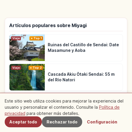
Artículos populares sobre Miyagi
Viaje
Top 1
Ruinas del Castillo de Sendai: Date
Masamune y Aoba
Viaje
Top 2
Cascada Akiu Ōtaki Sendai: 55 m
del Río Natori
Viaje
Top 3
Este sitio web utiliza cookies para mejorar la experiencia del
Crucero por la Bahía de
usuario y personalizar el contenido. Consulte la
Política de
Cercanos
Matsushima: Niō-maru
privacidad
para obtener más detalles.
Aceptar todo
Rechazar todo
Configuración
Ver más artículos sobre Miyagi
→