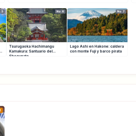
.5
No.6
No.7
Tsurugaoka Hachimangu
Lago Ashi en Hakone: caldera
n
Kamakura: Santuario del
con monte Fuji y barco pirata
Shogunato
1