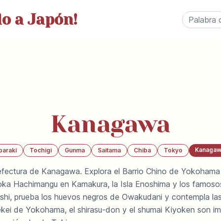
o a Japón!
Kanagawa
Kanagaw
baraki
Tochigi
Gunma
Saitama
Chiba
Tokyo
refectura de Kanagawa. Explora el Barrio Chino de Yokohama 
oka Hachimangu en Kamakura, la Isla Enoshima y los famos
shi, prueba los huevos negros de Owakudani y contempla las
kei de Yokohama, el shirasu-don y el shumai Kiyoken son im