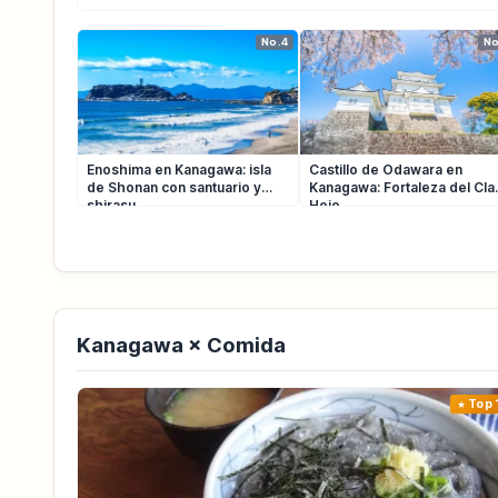
No.4
No
Enoshima en Kanagawa: isla
Castillo de Odawara en
de Shonan con santuario y
Kanagawa: Fortaleza del Cla
shirasu
Hojo
Kanagawa × Comida
Top 