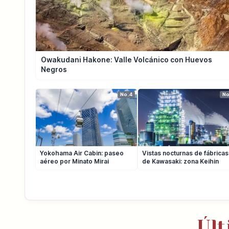
Owakudani Hakone: Valle Volcánico con Huevos
Negros
No.4
No
Yokohama Air Cabin: paseo
Vistas nocturnas de fábricas
aéreo por Minato Mirai
de Kawasaki: zona Keihin
Últ