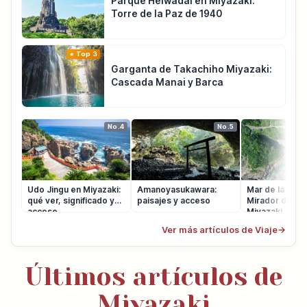
Parque Heiwadai en Miyazaki:
Torre de la Paz de 1940
Top 3
Garganta de Takachiho Miyazaki:
Cascada Manai y Barca
No.4
No.5
Udo Jingu en Miyazaki:
Amanoyasukawara:
Mar de la Cruz
qué ver, significado y
paisajes y acceso
Mirador del C
acceso
Miyazaki
Ver más artículos de Viaje
→
Últimos artículos de
Miyazaki