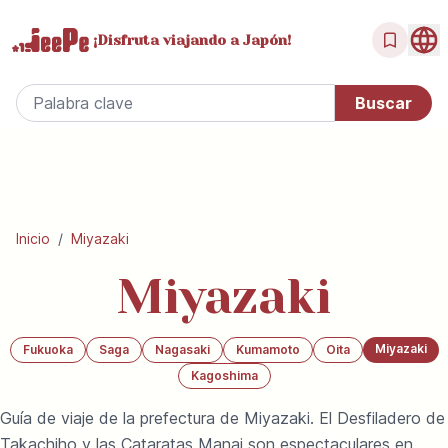
¡Disfruta
viajando a Japón!
Inicio
/
Miyazaki
Miyazaki
Miyazaki
Fukuoka
Saga
Nagasaki
Kumamoto
Oita
Kagoshima
Guía de viaje de la prefectura de Miyazaki. El Desfiladero de
Takachiho y las Cataratas Manai son espectaculares en