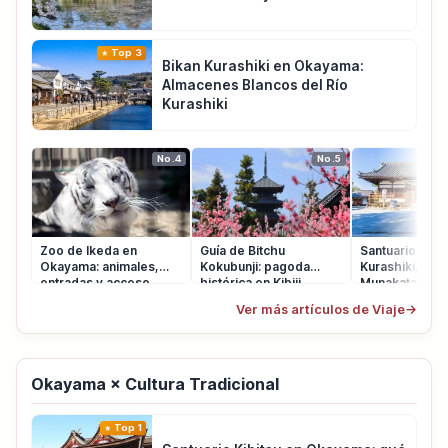
Top 3
Bikan Kurashiki en Okayama:
Almacenes Blancos del Río
Kurashiki
No.4
No.5
Zoo de Ikeda en
Guía de Bitchu
Santuario Achi
Okayama: animales,
Kokubunji: pagoda
Kurashiki, glic
entradas y acceso
histórica en Kibiji
Munakata y có
Ver más artículos de Viaje
→
Okayama × Cultura Tradicional
Top 1