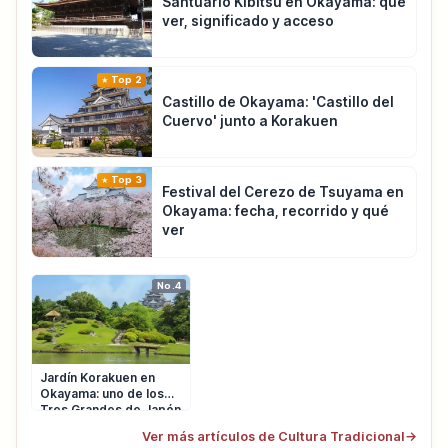
Santuario Kibitsu en Okayama: qué
ver, significado y acceso
Top 2
Castillo de Okayama: 'Castillo del
Cuervo' junto a Korakuen
Top 3
Festival del Cerezo de Tsuyama en
Okayama: fecha, recorrido y qué
ver
No.4
Jardín Korakuen en
Okayama: uno de los
Tres Grandes de Japón
Ver más artículos de Cultura Tradicional
→