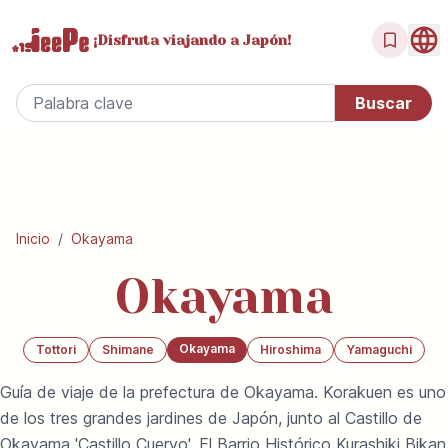
¡Disfruta
viajando a Japón!
Inicio
/
Okayama
Okayama
Okayama
Tottori
Shimane
Hiroshima
Yamaguchi
Guía de viaje de la prefectura de Okayama. Korakuen es uno
de los tres grandes jardines de Japón, junto al Castillo de
Okayama 'Castillo Cuervo'. El Barrio Histórico Kurashiki Bikan