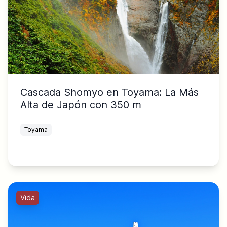
Cascada Shomyo en Toyama: La Más
Alta de Japón con 350 m
Toyama
Vida