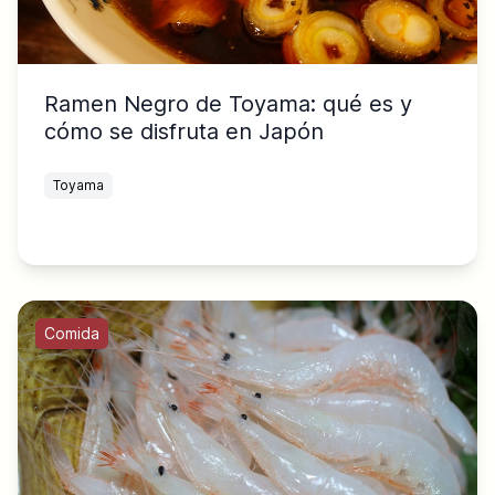
Ramen Negro de Toyama: qué es y
cómo se disfruta en Japón
Toyama
Comida