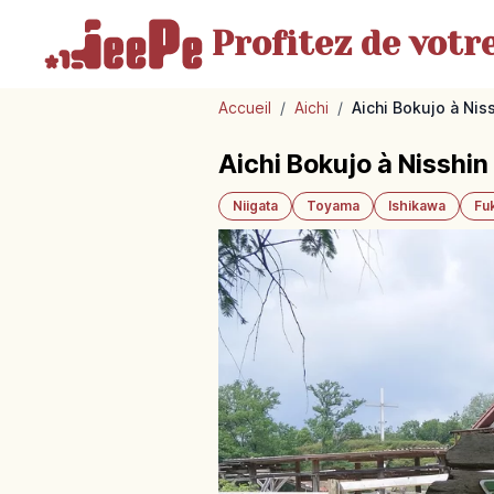
Profitez de votr
Accueil
/
Aichi
/
Aichi Bokujo à Nis
Aichi Bokujo à Nisshin
Niigata
Toyama
Ishikawa
Fu