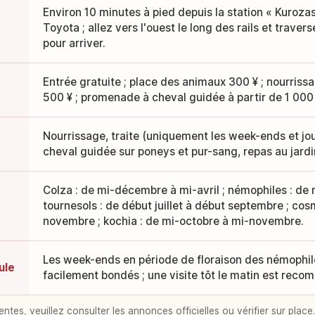
Environ 10 minutes à pied depuis la station « Kurozas
Toyota ; allez vers l'ouest le long des rails et travers
pour arriver.
Entrée gratuite ; place des animaux 300 ¥ ; nourrissa
500 ¥ ; promenade à cheval guidée à partir de 1 000 
Nourrissage, traite (uniquement les week-ends et jo
cheval guidée sur poneys et pur-sang, repas au jard
Colza : de mi-décembre à mi-avril ; némophiles : de m
tournesols : de début juillet à début septembre ; cos
novembre ; kochia : de mi-octobre à mi-novembre.
Les week-ends en période de floraison des némophil
ule
facilement bondés ; une visite tôt le matin est rec
entes, veuillez consulter les annonces officielles ou vérifier sur place.