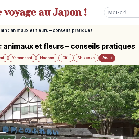
e
voyage au Japon !
shin : animaux et fleurs – conseils pratiques
 : animaux et fleurs – conseils pratiques
Aichi
kui
Yamanashi
Nagano
Gifu
Shizuoka