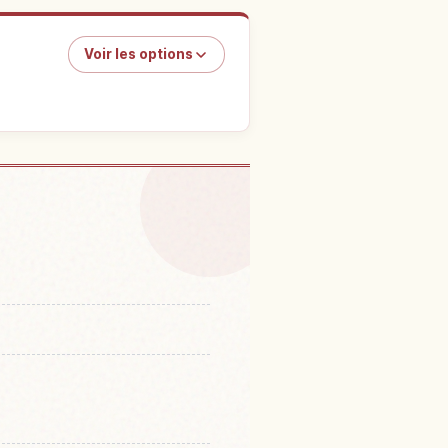
Voir les options
Aichi Bokujou
↗