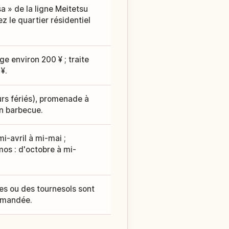
a » de la ligne Meitetsu
ez le quartier résidentiel
ge environ 200 ¥ ; traite
¥.
urs fériés), promenade à
in barbecue.
i-avril à mi-mai ;
mos : d'octobre à mi-
es ou des tournesols sont
ommandée.