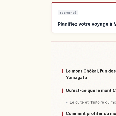
Sponsorisé
Planifiez votre voyage à
Hébergements près de
Le mont Chōkai, l'un de
Yamagata
Qu'est-ce que le mont C
Le culte et l'histoire du m
Comment profiter du mon