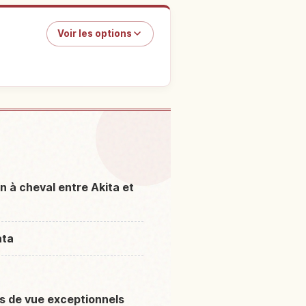
Voir les options
nt Mount Chokai
↗
n à cheval entre Akita et
ata
ts de vue exceptionnels