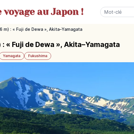
e
voyage au Japon !
6 m) : « Fuji de Dewa », Akita–Yamagata
 : « Fuji de Dewa », Akita–Yamagata
Yamagata
Fukushima