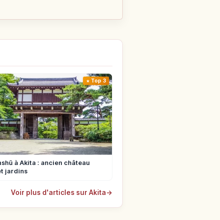
Top 3
shū à Akita : ancien château
t jardins
Voir plus d'articles sur Akita
→