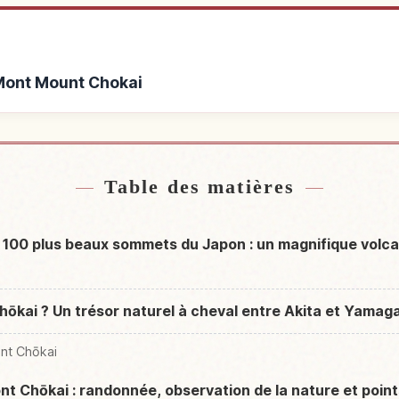
 Mont Mount Chokai
 Mont Mount Chokai
Activités à Mo
↗
Table des matières
s 100 plus beaux sommets du Japon : un magnifique volca
hōkai ? Un trésor naturel à cheval entre Akita et Yamag
ont Chōkai
t Chōkai : randonnée, observation de la nature et poin