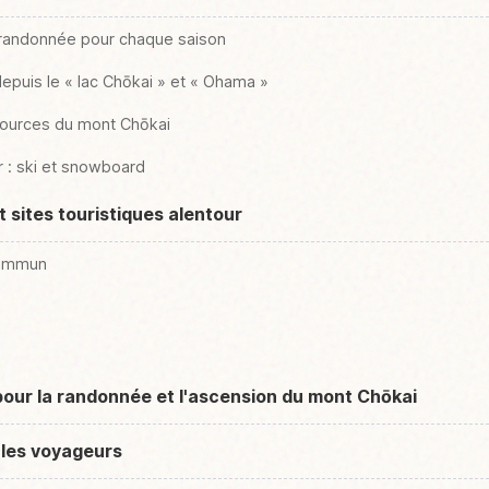
de randonnée pour chaque saison
epuis le « lac Chōkai » et « Ohama »
sources du mont Chōkai
r : ski et snowboard
 sites touristiques alentour
commun
pour la randonnée et l'ascension du mont Chōkai
 les voyageurs