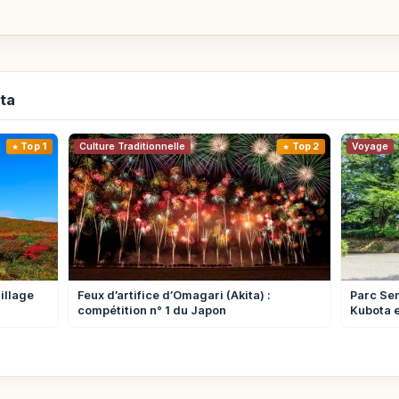
ita
Top 1
Culture Traditionnelle
Top 2
Voyage
illage
Feux d’artifice d’Omagari (Akita) :
Parc Sen
compétition n° 1 du Japon
Kubota e