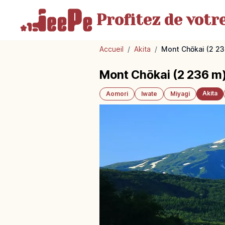
Profitez de votr
Accueil
/
Akita
/
Mont Chōkai (2 23
Mont Chōkai (2 236 m)
Akita
Aomori
Iwate
Miyagi