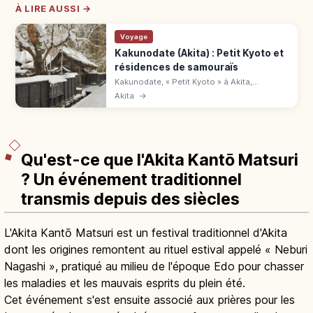
À LIRE AUSSI →
Voyage
Kakunodate (Akita) : Petit Kyoto et
résidences de samouraïs
Kakunodate, « Petit Kyoto » à Akita,
conserve son quartier samouraï classé.
Akita
→
Maison Aoyagi (500 ¥), 400 cerisiers
pleureurs, Shinkansen depuis Tokyo 3h.
Qu'est-ce que l'Akita Kantō Matsuri
? Un événement traditionnel
transmis depuis des siècles
L'Akita Kantō Matsuri est un festival traditionnel d'Akita
dont les origines remontent au rituel estival appelé « Neburi
Nagashi », pratiqué au milieu de l'époque Edo pour chasser
les maladies et les mauvais esprits du plein été.
Cet événement s'est ensuite associé aux prières pour les