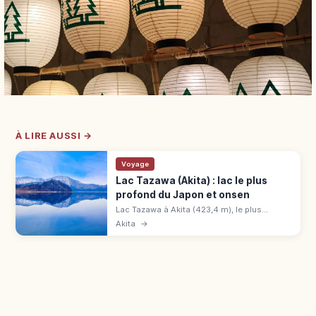
À LIRE AUSSI →
Voyage
Lac Tazawa (Akita) : lac le plus
profond du Japon et onsen
Lac Tazawa à Akita (423,4 m), le plus
profond du Japon, aux eaux bleu lapis.
Akita
→
Statue dorée Tatsuko, croisière 40 min,
sanctuaire Gozanoishi, onsen Nyuto.