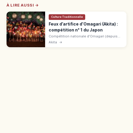
À LIRE AUSSI →
Culture Traditionnelle
Feux d’artifice d’Omagari (Akita) :
compétition n° 1 du Japon
Compétition nationale d'Omagari (depuis
1910), dernier samedi d'août à Akita. Feux
Akita
→
10-go et créatifs, places payantes au bord
de l'Omono, Shinkansen Tokyo 3h30.