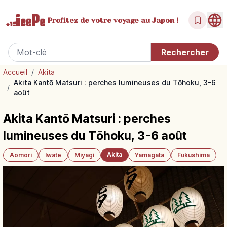
Profitez de votre
voyage au Japon !
Accueil
/
Akita
Akita Kantō Matsuri : perches lumineuses du Tōhoku, 3-6
/
août
Akita Kantō Matsuri : perches
lumineuses du Tōhoku, 3-6 août
Akita
Aomori
Iwate
Miyagi
Yamagata
Fukushima