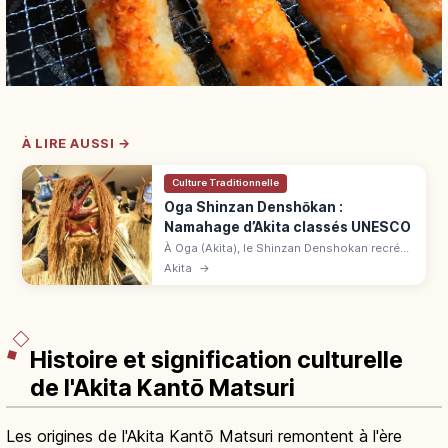
À LIRE AUSSI →
Culture Traditionnelle
Oga Shinzan Denshōkan :
Namahage d’Akita classés UNESCO
À Oga (Akita), le Shinzan Denshokan recrée
le rituel Namahage du Nouvel An, classé
Akita
→
UNESCO. Namahage-kan voisin, bus 20-30
min depuis la gare d'Oga.
Histoire et signification culturelle
de l'Akita Kantō Matsuri
Les origines de l'Akita Kantō Matsuri remontent à l'ère