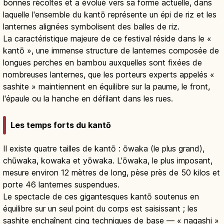
bonnes récoltes et a évolué vers sa forme actuelle, dans
laquelle l'ensemble du kantō représente un épi de riz et les
lanternes alignées symbolisent des balles de riz.
La caractéristique majeure de ce festival réside dans le «
kantō », une immense structure de lanternes composée de
longues perches en bambou auxquelles sont fixées de
nombreuses lanternes, que les porteurs experts appelés «
sashite » maintiennent en équilibre sur la paume, le front,
l'épaule ou la hanche en défilant dans les rues.
Les temps forts du kantō
Il existe quatre tailles de kantō : ōwaka (le plus grand),
chūwaka, kowaka et yōwaka. L'ōwaka, le plus imposant,
mesure environ 12 mètres de long, pèse près de 50 kilos et
porte 46 lanternes suspendues.
Le spectacle de ces gigantesques kantō soutenus en
équilibre sur un seul point du corps est saisissant ; les
sashite enchaînent cinq techniques de base — « nagashi »