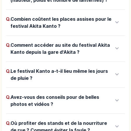
Q.
Combien coûtent les places assises pour le
keyboard_arrow_down
festival Akita Kanto ?
Q.
Comment accéder au site du festival Akita
keyboard_arrow_down
Kanto depuis la gare d'Akita ?
Q.
Le festival Kanto a-t-il lieu même les jours
keyboard_arrow_down
de pluie ?
Q.
Avez-vous des conseils pour de belles
keyboard_arrow_down
photos et vidéos ?
Q.
Où profiter des stands et de la nourriture
keyboard_arrow_down
de rue ? Comment éviter la foule ?