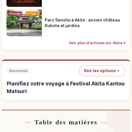
Voyage
Top 3
Parc Senshū à Akita : ancien château
Kubota et jardins
Voir plus d'articles sur Akita
→
Voir les options
Sponsorisé
Planifiez votre voyage à Festival Akita Kantou
Matsuri
Table des matières
Hébergements près de Festival Akita Kantou
↗
Matsuri