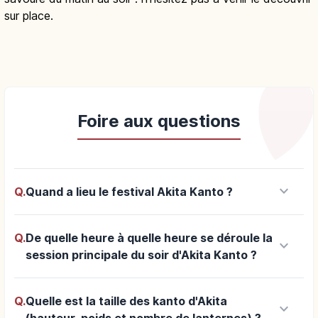
sur place.
Foire aux questions
keyboard_arrow_down
Q.
Quand a lieu le festival Akita Kanto ?
Q.
De quelle heure à quelle heure se déroule la
keyboard_arrow_down
session principale du soir d'Akita Kanto ?
Q.
Quelle est la taille des kanto d'Akita
keyboard_arrow_down
(hauteur, poids et nombre de lanternes) ?