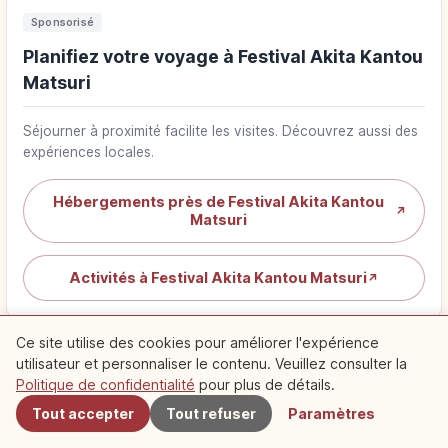
Sponsorisé
Planifiez votre voyage à Festival Akita Kantou
Matsuri
Séjourner à proximité facilite les visites. Découvrez aussi des
expériences locales.
Hébergements près de Festival Akita Kantou
↗
Matsuri
Activités à Festival Akita Kantou Matsuri
↗
Ce site utilise des cookies pour améliorer l'expérience
utilisateur et personnaliser le contenu. Veuillez consulter la
À proximité
Politique de confidentialité
pour plus de détails.
Spots recommandés à
Tout accepter
Tout refuser
Paramètres