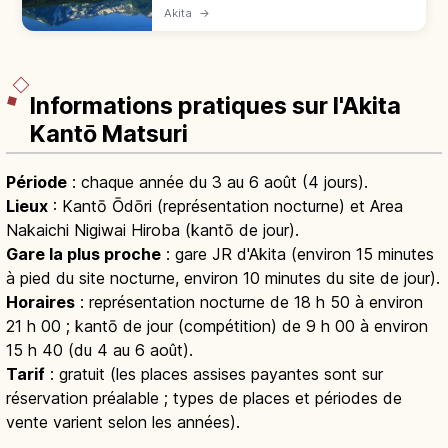
Akita et Yamagata, l'un des 100 monts du
Akita
→
Japon. Sentiers Hokodate-Yunodai, saison
juin-octobre, lac Chokai, Motodaki.
Informations pratiques sur l'Akita
Kantō Matsuri
Période
: chaque année du 3 au 6 août (4 jours).
Lieux
: Kantō Ōdōri (représentation nocturne) et Area
Nakaichi Nigiwai Hiroba (kantō de jour).
Gare la plus proche
: gare JR d'Akita (environ 15 minutes
à pied du site nocturne, environ 10 minutes du site de jour).
Horaires
: représentation nocturne de 18 h 50 à environ
21 h 00 ; kantō de jour (compétition) de 9 h 00 à environ
15 h 40 (du 4 au 6 août).
Tarif
: gratuit (les places assises payantes sont sur
réservation préalable ; types de places et périodes de
vente varient selon les années).