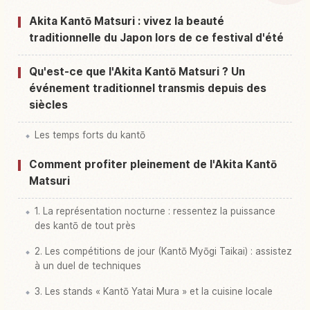
Akita Kantō Matsuri : vivez la beauté
Activités à Festival Akita Kantou Matsuri
↗
traditionnelle du Japon lors de ce festival d'été
Qu'est-ce que l'Akita Kantō Matsuri ? Un
événement traditionnel transmis depuis des
siècles
Les temps forts du kantō
Comment profiter pleinement de l'Akita Kantō
Matsuri
1. La représentation nocturne : ressentez la puissance
des kantō de tout près
2. Les compétitions de jour (Kantō Myōgi Taikai) : assistez
à un duel de techniques
3. Les stands « Kantō Yatai Mura » et la cuisine locale