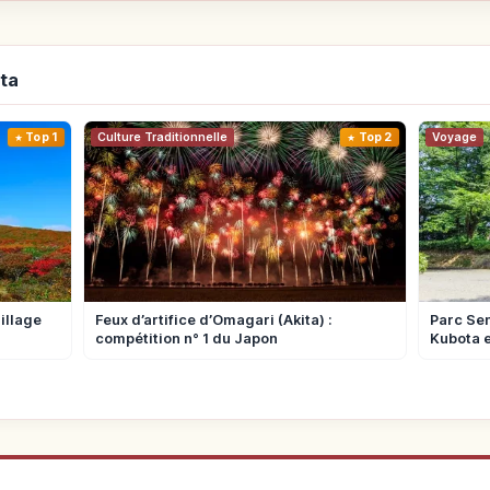
ita
Top 1
Culture Traditionnelle
Top 2
Voyage
illage
Feux d’artifice d’Omagari (Akita) :
Parc Sen
compétition n° 1 du Japon
Kubota e