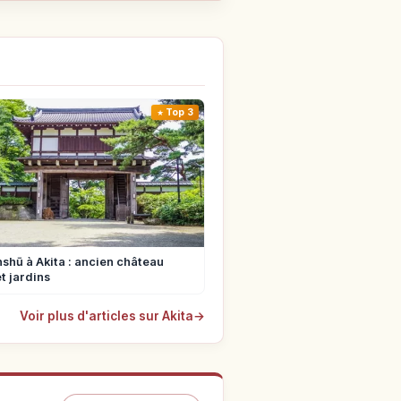
Top 3
shū à Akita : ancien château
t jardins
Voir plus d'articles sur Akita
→