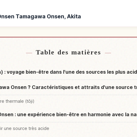
à Onsen Tamagawa Onsen, Akita
nsen Tamagawa Onsen,
Activités à Onsen T
↗
ta
Table des matières
: voyage bien-être dans l'une des sources les plus aci
wa Onsen ? Caractéristiques et attraits d'une source t
re thermale (tōji)
nsen : une expérience bien-être en harmonie avec la na
ir une source très acide