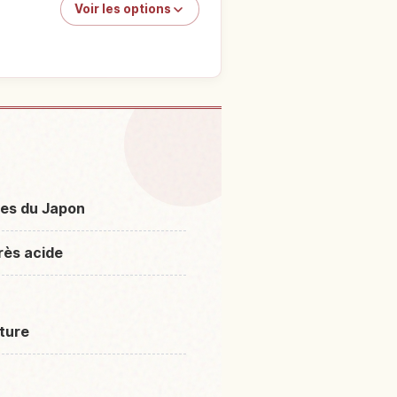
Voir les options
amagawa Onsen, Akita
↗
des du Japon
rès acide
ture