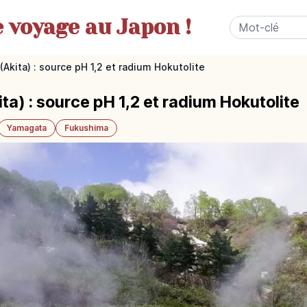
e
voyage au Japon !
kita) : source pH 1,2 et radium Hokutolite
) : source pH 1,2 et radium Hokutolite
Yamagata
Fukushima