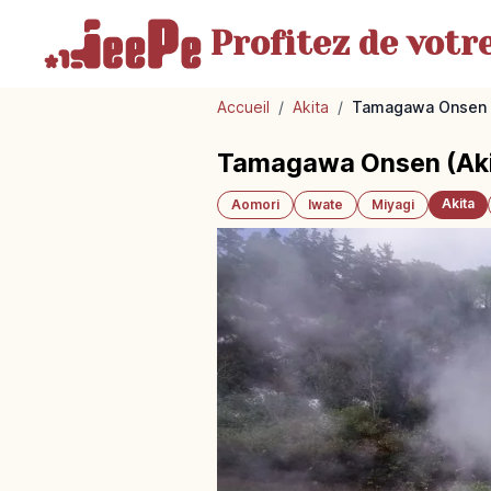
Profitez de votr
Accueil
/
Akita
/
Tamagawa Onsen (A
Tamagawa Onsen (Akita
Akita
Aomori
Iwate
Miyagi