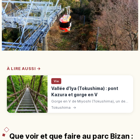
À LIRE AUSSI →
Vie
Vallée d’Iya (Tokushima) : pont
Kazura et gorge en V
Gorge en V de Miyoshi (Tokushima), un des
3 lieux secrets du Japon : pont Kazura de 45
Tokushima
→
m en lianes, Shōben Kozō, légende des
Heike. Bus 25-35 min de JR Ōboke.
Que voir et que faire au parc Bizan :