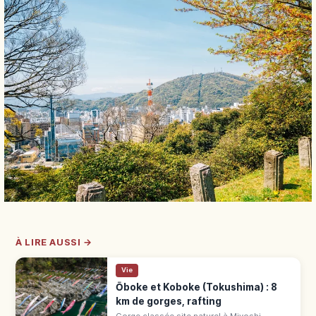
À LIRE AUSSI →
Vie
Ōboke et Koboke (Tokushima) : 8
km de gorges, rafting
Gorge classée site naturel à Miyoshi