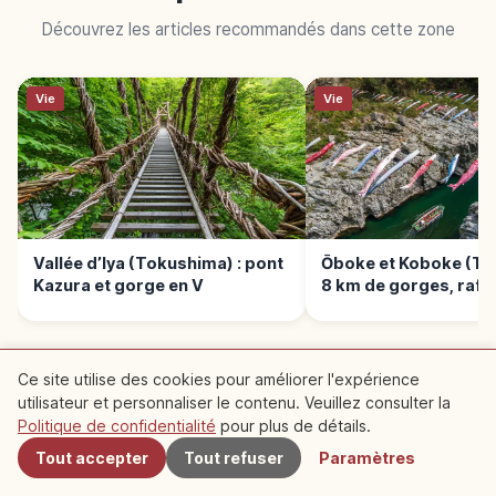
Découvrez les articles recommandés dans cette zone
Vie
Vie
Vallée d’Iya (Tokushima) : pont
Ōboke et Koboke (To
Kazura et gorge en V
8 km de gorges, raft
Ce site utilise des cookies pour améliorer l'expérience
utilisateur et personnaliser le contenu. Veuillez consulter la
À proximité
LIRE LA SUITE →
Politique de confidentialité
pour plus de détails.
Tout accepter
Tout refuser
Paramètres
Nourriture
Ramen de Tokushima : porc sucré-