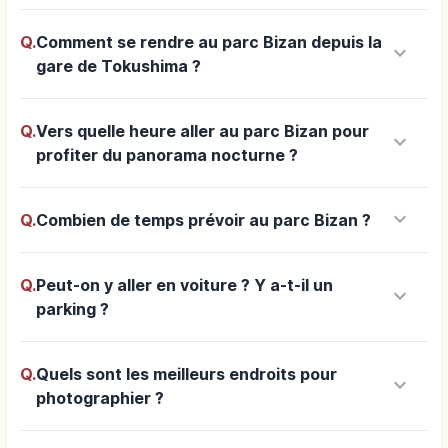
Q.
Comment se rendre au parc Bizan depuis la
keyboard_arrow_down
gare de Tokushima ?
Q.
Vers quelle heure aller au parc Bizan pour
keyboard_arrow_down
profiter du panorama nocturne ?
keyboard_arrow_down
Q.
Combien de temps prévoir au parc Bizan ?
Q.
Peut-on y aller en voiture ? Y a-t-il un
keyboard_arrow_down
parking ?
Q.
Quels sont les meilleurs endroits pour
keyboard_arrow_down
photographier ?