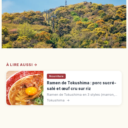
À LIRE AUSSI →
Nourriture
Ramen de Tokushima : porc sucré-
salé et œuf cru sur riz
Ramen de Tokushima en 3 styles (marron,
jaune, blanc), avec porc sucré-salé et œuf
Tokushima
→
cru à déguster sur du riz façon sukiyaki.
Adresses : Inotani, Todai, Okuya.