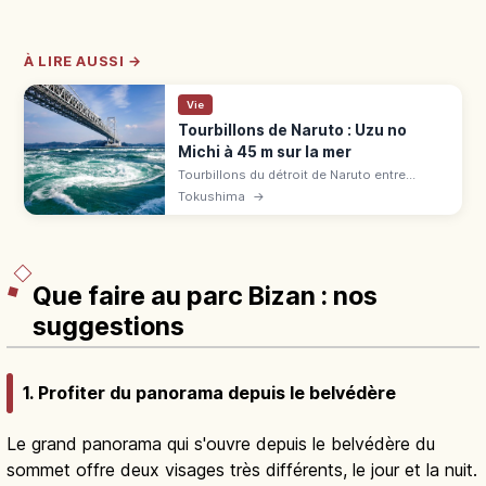
À LIRE AUSSI →
Vie
Tourbillons de Naruto : Uzu no
Michi à 45 m sur la mer
Tourbillons du détroit de Naruto entre
Tokushima et Awaji : passerelle Uzu no
Tokushima
→
Michi de 450 m, vue à 45 m au-dessus de la
mer. 510 ¥, fermé certains 2ᵉ lundis.
Que faire au parc Bizan : nos
suggestions
1. Profiter du panorama depuis le belvédère
Le grand panorama qui s'ouvre depuis le belvédère du
sommet offre deux visages très différents, le jour et la nuit.