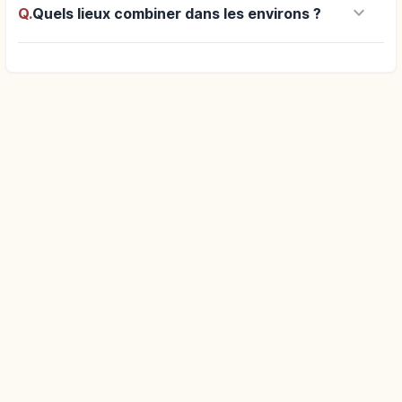
keyboard_arrow_down
Q.
Quels lieux combiner dans les environs ?