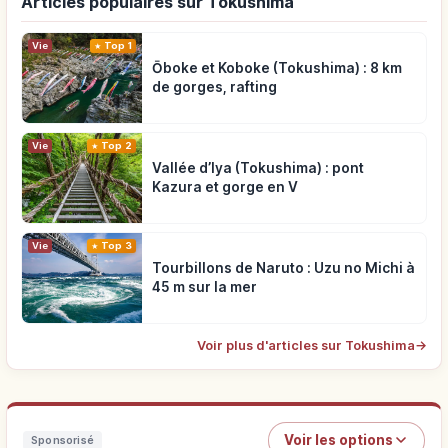
Articles populaires sur Tokushima
Vie
Top 1
Ōboke et Koboke (Tokushima) : 8 km
de gorges, rafting
Vie
Top 2
Vallée d’Iya (Tokushima) : pont
Kazura et gorge en V
Vie
Top 3
Tourbillons de Naruto : Uzu no Michi à
45 m sur la mer
Voir plus d'articles sur Tokushima
→
Voir les options
Sponsorisé