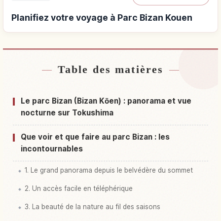
Planifiez votre voyage à Parc Bizan Kouen
Table des matières
Hébergements près de Parc Bizan Kouen
↗
Activités à Parc Bizan Kouen
↗
Le parc Bizan (Bizan Kōen) : panorama et vue
nocturne sur Tokushima
Que voir et que faire au parc Bizan : les
incontournables
1. Le grand panorama depuis le belvédère du sommet
2. Un accès facile en téléphérique
3. La beauté de la nature au fil des saisons