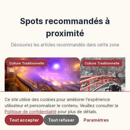
Spots recommandés à
proximité
Découvrez les articles recommandés dans cette zone
Culture Traditionnelle
Culture Traditionnelle
Ce site utilise des cookies pour améliorer l'expérience
utilisateur et personnaliser le contenu. Veuillez consulter la
À proximité
Onsen de Kusatsu (Gunma) :
Ikaho Onsen (Gunma) 
Politique de confidentialité
pour plus de détails.
trois grands onsen du Japon,
de 365 marches et e
Yubatake
Tout accepter
Tout refuser
Paramètres
Découvrir Vie
Explorer Gunma