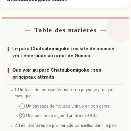
Table des matières
Hébergements près de Parc Chatsubomigoke
↗
Kouen
Le parc Chatsubomigoke : un site de mousse
Activités à Parc Chatsubomigoke Kouen
↗
vert émeraude au cœur de Gunma
Que voir au parc Chatsubomigoke : ses
principaux attraits
1. Un tapis de mousse féerique : un paysage presque
mystique
① Un paysage de mousse unique en son genre
② Une ambiance digne d'un film de Ghibli
2. Les itinéraires de promenade conseillés dans le parc