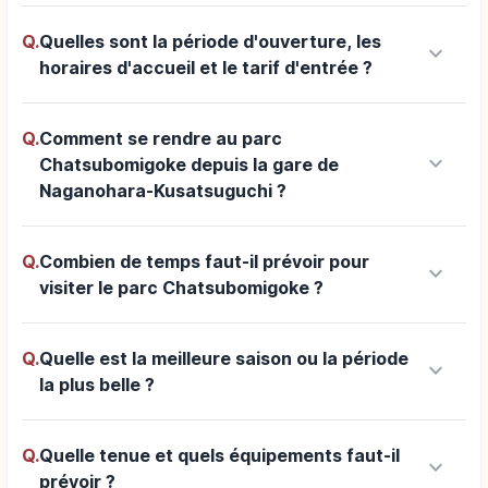
Q.
Quelles sont la période d'ouverture, les
keyboard_arrow_down
horaires d'accueil et le tarif d'entrée ?
Q.
Comment se rendre au parc
keyboard_arrow_down
Chatsubomigoke depuis la gare de
Naganohara-Kusatsuguchi ?
Q.
Combien de temps faut-il prévoir pour
keyboard_arrow_down
visiter le parc Chatsubomigoke ?
Q.
Quelle est la meilleure saison ou la période
keyboard_arrow_down
la plus belle ?
Q.
Quelle tenue et quels équipements faut-il
keyboard_arrow_down
prévoir ?