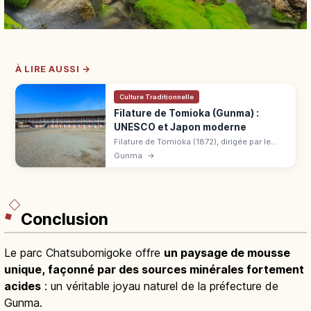
À LIRE AUSSI →
Culture Traditionnelle
Filature de Tomioka (Gunma) :
UNESCO et Japon moderne
Filature de Tomioka (1872), dirigée par le
Français Paul Brunat, symbole du Japon
Gunma
→
moderne. UNESCO 2014, 3 Trésors
nationaux, visite 1 000 ¥.
Conclusion
Le parc Chatsubomigoke offre
un paysage de mousse
unique, façonné par des sources minérales fortement
acides
: un véritable joyau naturel de la préfecture de
Gunma.