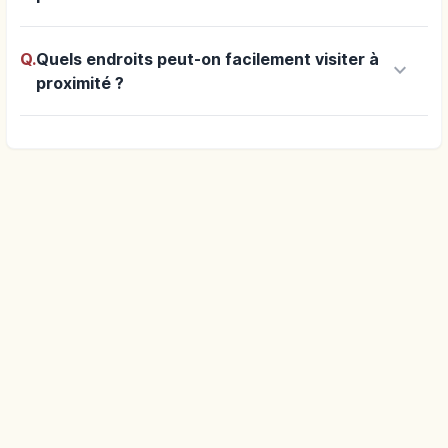
Q.
Quels endroits peut-on facilement visiter à
keyboard_arrow_down
proximité ?