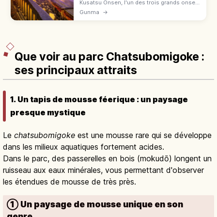
Kusatsu Onsen, l'un des trois grands onsen
du Japon : 32 300 L/min, source pH 2,1 et
Gunma
→
Yubatake fumant. Yumomi à Netsu-no-Yu,
bain Sai-no-Kawara, 3 h de Tokyo.
Que voir au parc Chatsubomigoke :
ses principaux attraits
1. Un tapis de mousse féerique : un paysage
presque mystique
Le
chatsubomigoke
est une mousse rare qui se développe
dans les milieux aquatiques fortement acides.
Dans le parc, des passerelles en bois (mokudō) longent un
ruisseau aux eaux minérales, vous permettant d'observer
les étendues de mousse de très près.
① Un paysage de mousse unique en son
genre