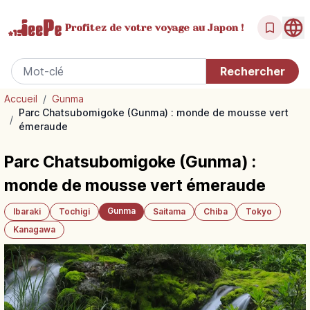
Profitez de votre
voyage au Japon !
Accueil
/
Gunma
Parc Chatsubomigoke (Gunma) : monde de mousse vert
/
émeraude
Parc Chatsubomigoke (Gunma) :
monde de mousse vert émeraude
Gunma
Ibaraki
Tochigi
Saitama
Chiba
Tokyo
Kanagawa