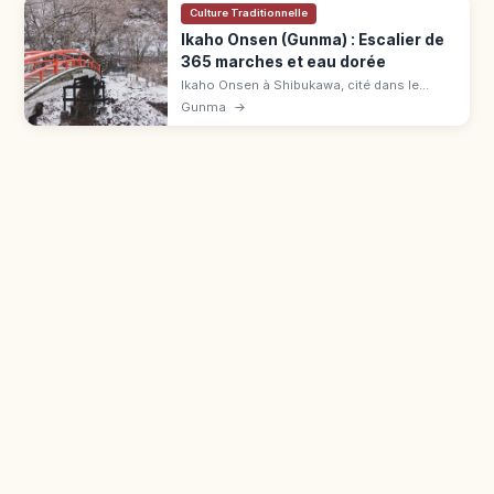
Culture Traditionnelle
Ikaho Onsen (Gunma) : Escalier de
365 marches et eau dorée
Ikaho Onsen à Shibukawa, cité dans le
Man'yōshū. Escalier de 365 marches, eaux
Gunma
→
Kogane et Shirogane, bain Rotenburo 600 ¥
et accès en bus.