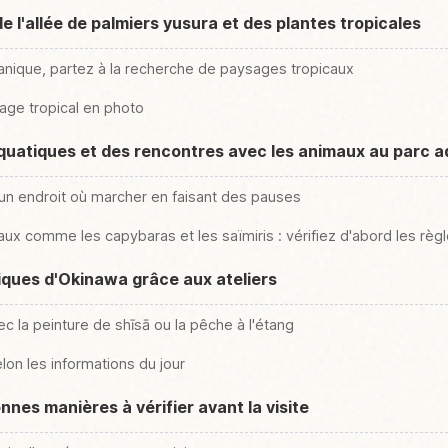
de l'allée de palmiers yusura et des plantes tropicales
tanique, partez à la recherche de paysages tropicaux
age tropical en photo
quatiques et des rencontres avec les animaux au parc 
 un endroit où marcher en faisant des pauses
ux comme les capybaras et les saïmiris : vérifiez d'abord les règ
iques d'Okinawa grâce aux ateliers
 la peinture de shīsā ou la pêche à l'étang
elon les informations du jour
onnes manières à vérifier avant la visite