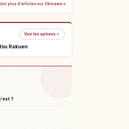
Voir plus d'articles sur Okinawa
→
Voir les options
utsu Rakuen
Yashipaakuokinawa・ Tounan
↗
su Rakuen
'est ?