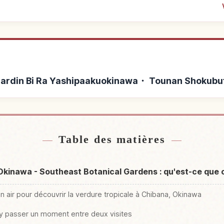
à Jardin Bi Ra Yashipaakuokinawa・ Tounan Shokub
 de Jardin Bi Ra
Activités à Jardin Bi Ra 
↗
nan Shokubutsu Rakuen
Shokubut
Table des matières
kinawa - Southeast Botanical Gardens : qu'est-ce que c
in air pour découvrir la verdure tropicale à Chibana, Okinawa
d'y passer un moment entre deux visites