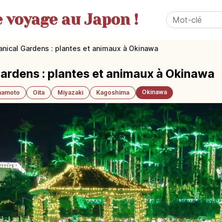
e
voyage au Japon !
nical Gardens : plantes et animaux à Okinawa
ardens : plantes et animaux à Okinawa
Okinawa
amoto
Oita
Miyazaki
Kagoshima