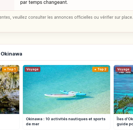
par temps changeant.
entes, veuillez consulter les annonces officielles ou vérifier sur place.
 Okinawa
Top 1
Voyage
Top 2
Voyage
Okinawa : 10 activités nautiques et sports
Îles d'O
de mer
guide po