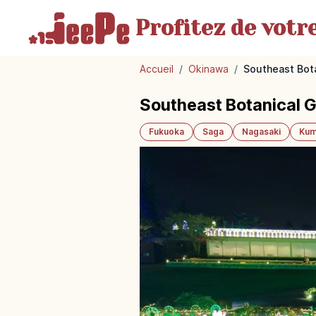
Profitez de votr
Accueil
/
Okinawa
/
Southeast Bota
Southeast Botanical G
Fukuoka
Saga
Nagasaki
Kum