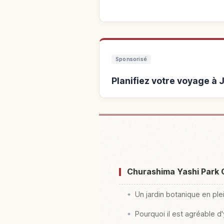
Sponsorisé
Planifiez votre voyage 
Hébergements près
Yashipaakuokinawa・ Tou
Churashima Yashi Park O
Un jardin botanique en ple
Pourquoi il est agréable 