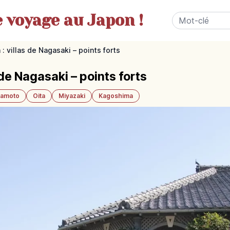
e
voyage au Japon !
: villas de Nagasaki – points forts
 de Nagasaki – points forts
amoto
Oita
Miyazaki
Kagoshima