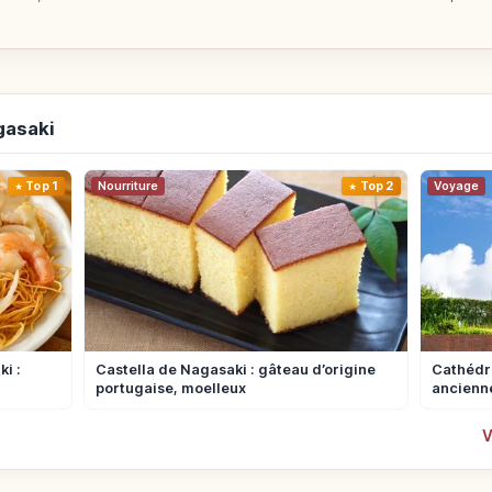
gasaki
Top 1
Nourriture
Top 2
Voyage
i :
Castella de Nagasaki : gâteau d’origine
Cathédra
portugaise, moelleux
ancienne
V