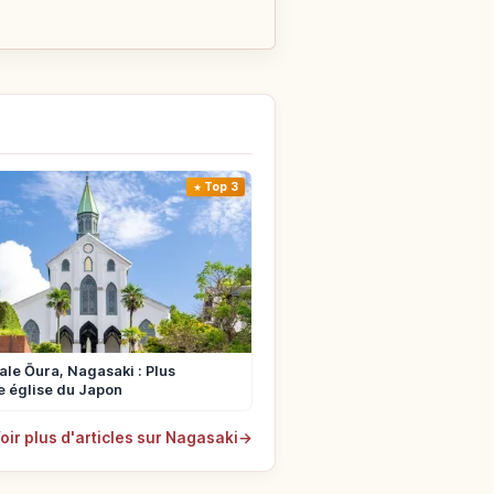
Top 3
le Ōura, Nagasaki : Plus
 église du Japon
oir plus d'articles sur Nagasaki
→