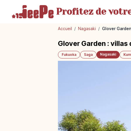
Profitez de votr
Accueil
/
Nagasaki
/
Glover Garden 
Glover Garden : villas
Nagasaki
Fukuoka
Saga
Kum