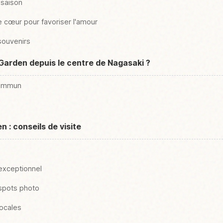
e saison
e cœur pour favoriser l'amour
souvenirs
Garden depuis le centre de Nagasaki ?
commun
n : conseils de visite
 exceptionnel
 spots photo
locales