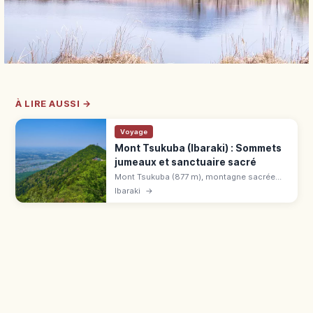
À LIRE AUSSI →
Voyage
Mont Tsukuba (Ibaraki) : Sommets
jumeaux et sanctuaire sacré
Mont Tsukuba (877 m), montagne sacrée
d'Ibaraki, parmi les 100 plus belles du
Ibaraki
→
Japon. Sommets Nyotai/Nantai, sanctuaire,
funiculaire et téléphérique.