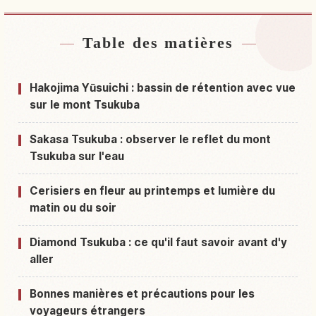
Table des matières
Hébergements près de Boshi Shima Yuusuichi
↗
Activités à Boshi Shima Yuusuichi
↗
Hakojima Yūsuichi : bassin de rétention avec vue
sur le mont Tsukuba
Sakasa Tsukuba : observer le reflet du mont
Tsukuba sur l'eau
Cerisiers en fleur au printemps et lumière du
matin ou du soir
Diamond Tsukuba : ce qu'il faut savoir avant d'y
aller
Bonnes manières et précautions pour les
voyageurs étrangers