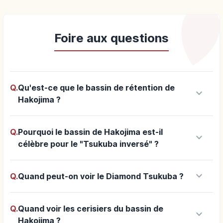
Foire aux questions
Q.
Qu'est-ce que le bassin de rétention de
keyboard_arrow_down
Hakojima ?
Q.
Pourquoi le bassin de Hakojima est-il
keyboard_arrow_down
célèbre pour le "Tsukuba inversé" ?
keyboard_arrow_down
Q.
Quand peut-on voir le Diamond Tsukuba ?
Q.
Quand voir les cerisiers du bassin de
keyboard_arrow_down
Hakojima ?