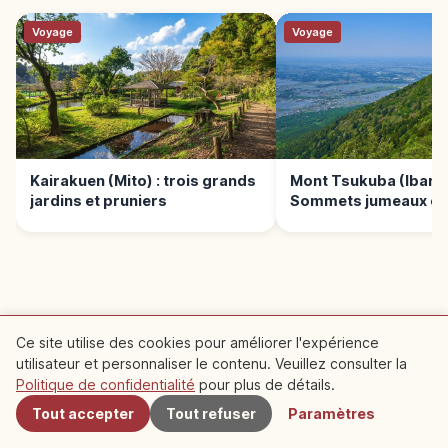
Voyage
Voyage
Kairakuen (Mito) : trois grands
Mont Tsukuba (Ibaraki
jardins et pruniers
Sommets jumeaux et
sanctuaire sacré
LIRE LA SUITE →
Ce site utilise des cookies pour améliorer l'expérience
utilisateur et personnaliser le contenu. Veuillez consulter la
Voyage
À proximité
Politique de confidentialité
pour plus de détails.
Hojo Oike : hanami et vue sur le mont
Tsukuba
Tout accepter
Tout refuser
Paramètres
À Tsukuba, Hojo Oike offre des cerisiers avec
vue sur le mont Tsukuba. Balades, conseils
Ibaraki
→