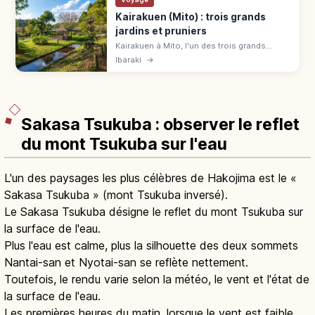
Kairakuen (Mito) : trois grands
jardins et pruniers
Kairakuen à Mito, l'un des trois grands
jardins du Japon (1842). Fête des pruniers
Ibaraki
→
fév.-mars, Kōbuntei 230 ¥, entrée 320 ¥,
accès depuis Tokyo.
Sakasa Tsukuba : observer le reflet
du mont Tsukuba sur l'eau
L'un des paysages les plus célèbres de Hakojima est le «
Sakasa Tsukuba » (mont Tsukuba inversé).
Le Sakasa Tsukuba désigne le reflet du mont Tsukuba sur
la surface de l'eau.
Plus l'eau est calme, plus la silhouette des deux sommets
Nantai-san et Nyotai-san se reflète nettement.
Toutefois, le rendu varie selon la météo, le vent et l'état de
la surface de l'eau.
Les premières heures du matin, lorsque le vent est faible,