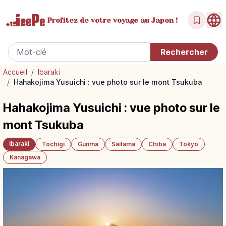
Profitez de votre
voyage au Japon !
Accueil
/
Ibaraki
/
Hahakojima Yusuichi : vue photo sur le mont Tsukuba
Hahakojima Yusuichi : vue photo sur le
mont Tsukuba
Ibaraki
Tochigi
Gunma
Saitama
Chiba
Tokyo
Kanagawa