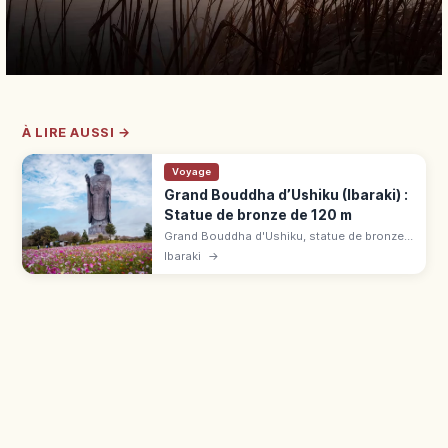
À LIRE AUSSI →
Voyage
Grand Bouddha d’Ushiku (Ibaraki) :
Statue de bronze de 120 m
Grand Bouddha d'Ushiku, statue de bronze
de 120 m. Visitez ses 5 niveaux, les 3 400
Ibaraki
→
statuettes, l'observatoire à 85 m et le jardin.
Entrée 800 ¥.