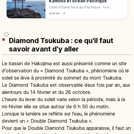
Kamiiso et océan Pacifique
Côte d'Ōarai face au Pacifique : torii
Kamiiso au lever du soleil, surf, aquarium n°
Ibaraki
→
1 en requins (2 300 ¥), ankō nabe en hiver.
Accès 15 min depuis Mito.
Diamond Tsukuba : ce qu'il faut
savoir avant d'y aller
Le bassin de Hakojima est aussi présenté comme un site
d'observation du « Diamond Tsukuba », phénomène où le
soleil se lève à proximité du sommet du mont Tsukuba.
Le Diamond Tsukuba est observable deux fois par an, aux
alentours du 14 février et du 28 octobre.
L'heure du lever du soleil varie selon la période, mais à la
mi-février elle se situe autour de 6 h 50 du matin.
Lorsque la lumière se reflète sur l'eau, le phénomène
devient un « Double Diamond Tsukuba ».
Pour que le Double Diamond Tsukuba apparaisse, il faut un