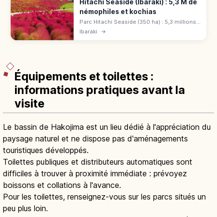
Hitachi Seaside (Ibaraki) : 5,3 M de
némophiles et kochias
Parc Hitachi Seaside (350 ha) : 5,3 millions
de némophiles au printemps, kochias
Ibaraki
→
rouges en automne, pistes vélo, grande
roue et entrée dès 450 ¥.
Équipements et toilettes :
informations pratiques avant la
visite
Le bassin de Hakojima est un lieu dédié à l'appréciation du
paysage naturel et ne dispose pas d'aménagements
touristiques développés.
Toilettes publiques et distributeurs automatiques sont
difficiles à trouver à proximité immédiate : prévoyez
boissons et collations à l'avance.
Pour les toilettes, renseignez-vous sur les parcs situés un
peu plus loin.