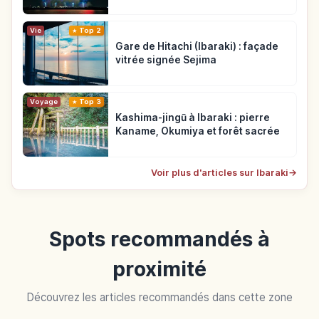
Vie
Top 2
Gare de Hitachi (Ibaraki) : façade
vitrée signée Sejima
Voyage
Top 3
Kashima-jingū à Ibaraki : pierre
Kaname, Okumiya et forêt sacrée
Voir plus d'articles sur Ibaraki
→
Spots recommandés à
proximité
Découvrez les articles recommandés dans cette zone