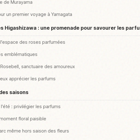
que de Murayama
pour un premier voyage à Yamagata
es Higashizawa : une promenade pour savourer les parf
 l'espace des roses parfumées
ses emblématiques
 Rosebell, sanctuaire des amoureux
eux apprécier les parfums
 des saisons
'été : privilégier les parfums
moment floral paisible
parc même hors saison des fleurs