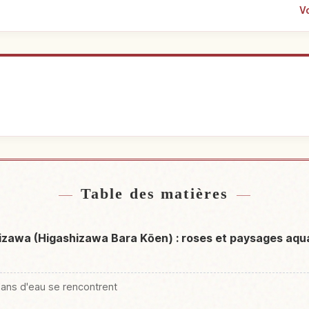
Vo
ébergement
Trouver de
↗
Table des matières
hizawa (Higashizawa Bara Kōen) : roses et paysages aq
ans d'eau se rencontrent