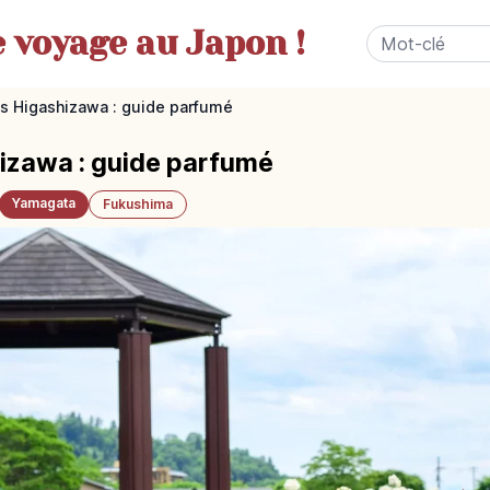
e
voyage au Japon !
es Higashizawa : guide parfumé
izawa : guide parfumé
Yamagata
Fukushima