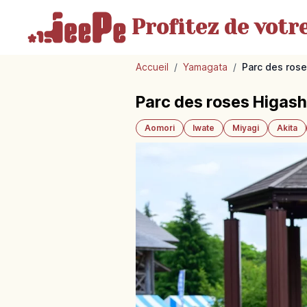
Profitez de votr
Accueil
/
Yamagata
/
Parc des ros
Parc des roses Higash
Aomori
Iwate
Miyagi
Akita