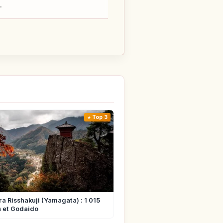
.
Top 3
 Risshakuji (Yamagata) : 1 015
 et Godaido