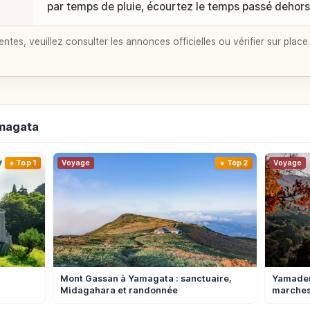
par temps de pluie, écourtez le temps passé dehors
entes, veuillez consulter les annonces officielles ou vérifier sur place.
amagata
Top 1
Voyage
Top 2
Voyage
u
Mont Gassan à Yamagata : sanctuaire,
Yamadera
Midagahara et randonnée
marches