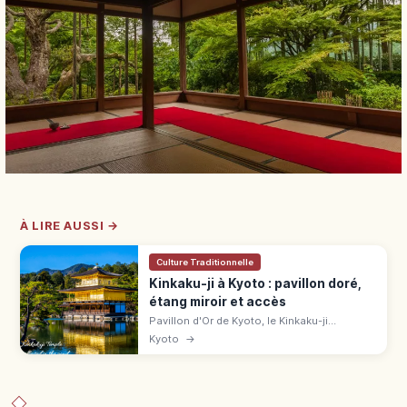
À LIRE AUSSI →
Culture Traditionnelle
Kinkaku-ji à Kyoto : pavillon doré,
étang miroir et accès
Pavillon d'Or de Kyoto, le Kinkaku-ji
(UNESCO) éblouit avec ses 3 étages dorés
Kyoto
→
reflétés dans l'étang. Tarifs, horaires, accès
en bus et meilleures saisons.