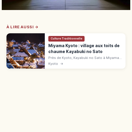
À LIRE AUSSI →
Culture Traditionnelle
Miyama Kyoto : village aux toits de
chaume Kayabuki no Sato
Près de Kyoto, Kayabuki no Sato à Miyama
compte 39 chaumières sur 50 maisons.
Kyoto
→
Musée, parking, accès en bus depuis
Hiyoshi.