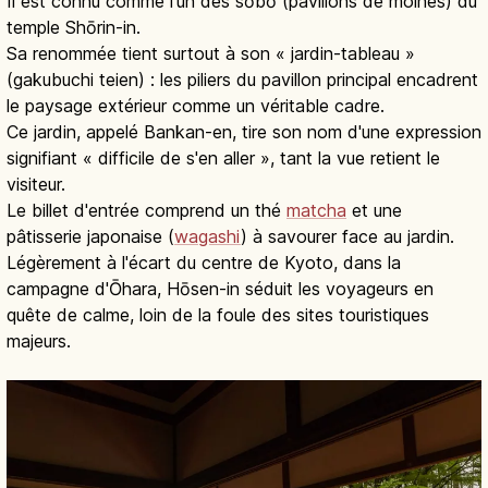
Il est connu comme l'un des sōbō (pavillons de moines) du
temple Shōrin-in.
Sa renommée tient surtout à son « jardin-tableau »
(gakubuchi teien) : les piliers du pavillon principal encadrent
le paysage extérieur comme un véritable cadre.
Ce jardin, appelé Bankan-en, tire son nom d'une expression
signifiant « difficile de s'en aller », tant la vue retient le
visiteur.
Le billet d'entrée comprend un thé
matcha
et une
pâtisserie japonaise (
wagashi
) à savourer face au jardin.
Légèrement à l'écart du centre de Kyoto, dans la
campagne d'Ōhara, Hōsen-in séduit les voyageurs en
quête de calme, loin de la foule des sites touristiques
majeurs.