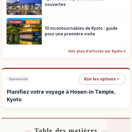
couvertes
Voyage
Top 3
10 incontournables de Kyoto : guide
pour une première visite
Voir plus d'articles sur Kyoto
→
Voir les options
Sponsorisé
Planifiez votre voyage à Hosen-in Temple,
Kyoto
Table des matières
Hébergements près de Hosen-in Temple, Kyoto
↗