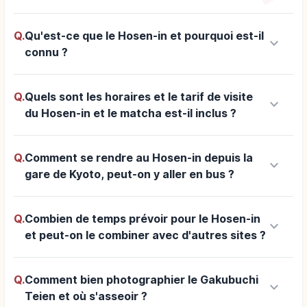
Q.
Qu'est-ce que le Hosen-in et pourquoi est-il
keyboard_arrow_down
connu ?
Q.
Quels sont les horaires et le tarif de visite
keyboard_arrow_down
du Hosen-in et le matcha est-il inclus ?
Q.
Comment se rendre au Hosen-in depuis la
keyboard_arrow_down
gare de Kyoto, peut-on y aller en bus ?
Q.
Combien de temps prévoir pour le Hosen-in
keyboard_arrow_down
et peut-on le combiner avec d'autres sites ?
Q.
Comment bien photographier le Gakubuchi
keyboard_arrow_down
Teien et où s'asseoir ?