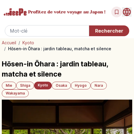
Profitez de votre
voyage au Japon !
Accueil
/
Kyoto
/
Hōsen-in Ōhara : jardin tableau, matcha et silence
Hōsen-in Ōhara : jardin tableau,
matcha et silence
Kyoto
Mie
Shiga
Osaka
Hyogo
Nara
Wakayama