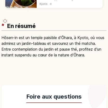
Japon depuis 1191. Cueillette, parfaits, sites
Kyoto
→
UNESCO Byōdō-in et Ujigami : guide autour
de JR Uji.
En résumé
Hōsen-in est un temple paisible d'Ōhara, à Kyoto, où vous
admirez un jardin-tableau et savourez un thé matcha.
Entre contemplation du jardin et pause thé, profitez d'un
instant suspendu au cœur de la nature d'Ōhara.
Foire aux questions