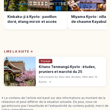
Kinkaku-ji à Kyoto : pavillon
Miyama Kyoto : village
doré, étang miroir et accès
de chaume Kayabuki 
LIRE LA SUITE →
Voyage
Kitano Tenmangū Kyoto : études,
pruniers et marché du 25
Sanctuaire du dieu des études, tête des 12
000 Tenjin. Honden Momoyama trésor
Kyoto
→
national, ~1 500 pruniers (fin fév.-mi-mars),
marché Tenjin le 25 du mois.
※ Le contenu de l'article est basé sur des informations au moment de la
rédaction et peut différer de la situation actuelle. De plus, nous ne
garantissons pas l'exactitude et l'exhaustivité du contenu publié, merci de
votre compréhension.