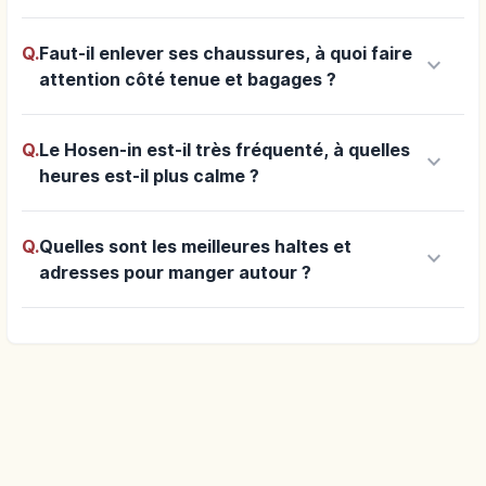
Q.
Faut-il enlever ses chaussures, à quoi faire
keyboard_arrow_down
attention côté tenue et bagages ?
Q.
Le Hosen-in est-il très fréquenté, à quelles
keyboard_arrow_down
heures est-il plus calme ?
Q.
Quelles sont les meilleures haltes et
keyboard_arrow_down
adresses pour manger autour ?