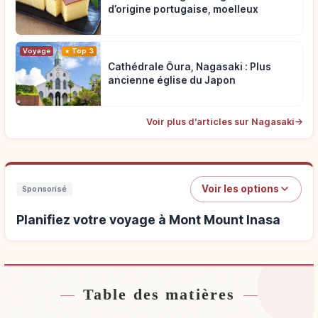
d’origine portugaise, moelleux
Voyage
Top 3
Cathédrale Ōura, Nagasaki : Plus
ancienne église du Japon
Voir plus d'articles sur Nagasaki
→
Voir les options
Sponsorisé
Planifiez votre voyage à Mont Mount Inasa
Table des matières
Hébergements près de Mont Mount Inasa
↗