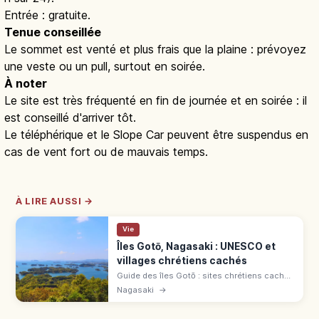
Entrée : gratuite.
Tenue conseillée
Le sommet est venté et plus frais que la plaine : prévoyez
une veste ou un pull, surtout en soirée.
À noter
Le site est très fréquenté en fin de journée et en soirée : il
est conseillé d'arriver tôt.
Le téléphérique et le Slope Car peuvent être suspendus en
cas de vent fort ou de mauvais temps.
À LIRE AUSSI →
Vie
Îles Gotō, Nagasaki : UNESCO et
villages chrétiens cachés
Guide des îles Gotō : sites chrétiens cachés
UNESCO comme Kashiragashima, église
Nagasaki
→
Dōzaki, udon local et accès en jetfoil depuis
Nagasaki.