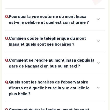
Q.
Pourquoi la vue nocturne du mont Inasa
keyboard_arrow_down
est-elle célèbre et quel est son charme ?
Q.
Combien coûte le téléphérique du mont
keyboard_arrow_down
Inasa et quels sont ses horaires ?
Q.
Comment se rendre au mont Inasa depuis la
keyboard_arrow_down
gare de Nagasaki en bus ou en taxi ?
Q.
Quels sont les horaires de l'observatoire
keyboard_arrow_down
d'Inasa et à quelle heure la vue est-elle la
plus belle ?
Q.
Comment éviter la foule au mont Inasa et