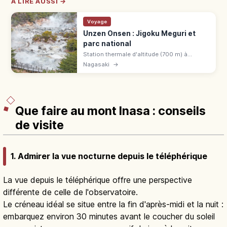
À LIRE AUSSI →
Voyage
Unzen Onsen : Jigoku Meguri et
parc national
Station thermale d'altitude (700 m) à
Shimabara (Nagasaki), au cœur du premier
Nagasaki
→
parc national du Japon (1934). Unzen
Jigoku, fumerolles et bains sulfureux.
Que faire au mont Inasa : conseils
de visite
1. Admirer la vue nocturne depuis le téléphérique
La vue depuis le téléphérique offre une perspective
différente de celle de l'observatoire.
Le créneau idéal se situe entre la fin d'après-midi et la nuit :
embarquez environ 30 minutes avant le coucher du soleil