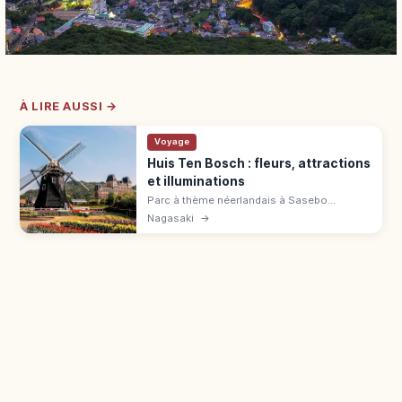
À LIRE AUSSI →
Voyage
Huis Ten Bosch : fleurs, attractions
et illuminations
Parc à thème néerlandais à Sasebo
(Nagasaki), 33 fois le Tokyo Dome. 40+
Nagasaki
→
attractions, 1 million de tulipes au
printemps, 13 millions de lumières l'hiver.