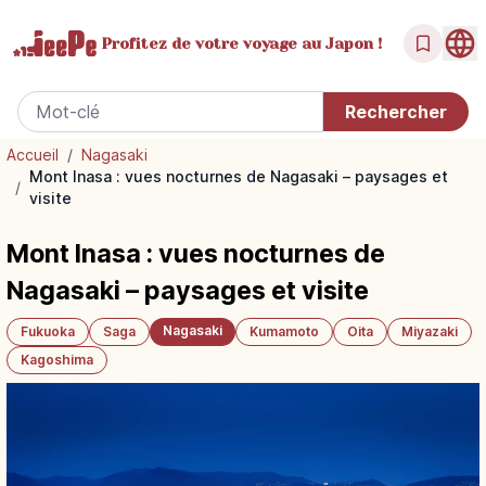
Profitez de votre
voyage au Japon !
Accueil
/
Nagasaki
Mont Inasa : vues nocturnes de Nagasaki – paysages et
/
visite
Mont Inasa : vues nocturnes de
Nagasaki – paysages et visite
Nagasaki
Fukuoka
Saga
Kumamoto
Oita
Miyazaki
Kagoshima