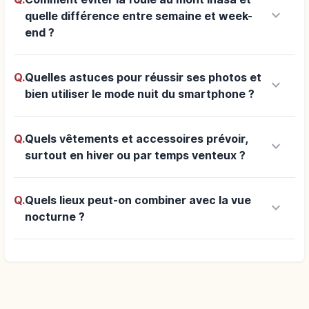
keyboard_arrow_down
quelle différence entre semaine et week-
end ?
Q.
Quelles astuces pour réussir ses photos et
keyboard_arrow_down
bien utiliser le mode nuit du smartphone ?
Q.
Quels vêtements et accessoires prévoir,
keyboard_arrow_down
surtout en hiver ou par temps venteux ?
Q.
Quels lieux peut-on combiner avec la vue
keyboard_arrow_down
nocturne ?