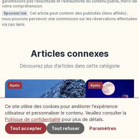
garantissons pas l'exactitude et l'exhaustivité du contenu publié, merci de
votre compréhension.
Sponsorisé
Cet article peut contenir des publicités (liens affiliés) ;
nous pouvons percevoir une commission sur les réservations effectuées
via ces liens.
Articles connexes
Découvrez plus d'articles dans cette catégorie
Kyoto
Kyoto
Ce site utilise des cookies pour améliorer l'expérience
utilisateur et personnaliser le contenu. Veuillez consulter la
À proximité
Politique de confidentialité
pour plus de détails.
Tout accepter
Tout refuser
Paramètres
Funaya d’Ine Kyoto : village de
Parc Maruyama Kyoto 
pêcheurs sur l’eau
pleureur de Gion