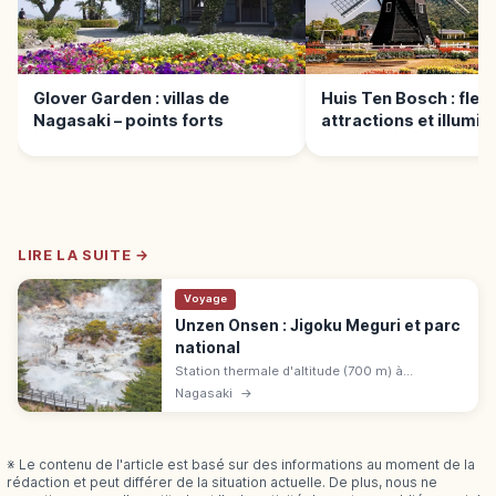
Glover Garden : villas de
Huis Ten Bosch : fleur
Nagasaki – points forts
attractions et illumin
LIRE LA SUITE →
Voyage
Unzen Onsen : Jigoku Meguri et parc
national
Station thermale d'altitude (700 m) à
Shimabara (Nagasaki), au cœur du premier
Nagasaki
→
parc national du Japon (1934). Unzen Jigoku,
fumerolles et bains sulfureux.
※ Le contenu de l'article est basé sur des informations au moment de la
rédaction et peut différer de la situation actuelle. De plus, nous ne