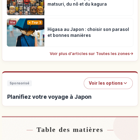
matsuri, du nô et du kagura
Vie
Top 3
Higasa au Japon : choisir son parasol
et bonnes manières
Voir plus d'articles sur Toutes les zones
→
Voir les options
Sponsorisé
Planifiez votre voyage à Japon
Table des matières
Hébergements près de Japon
↗