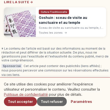
LIRE LA SUITE →
Culture Traditionnelle
Goshuin : sceau de visite au
sanctuaire et au temple
Sceau de visite au sanctuaire ou au temple, le
goshuin associe calligraphie à l'encre et
Toutes les zones
→
sceau rouge. Étapes pour l'obtenir, choix du
goshuincho et étiquette.
※ Le contenu de l'article est basé sur des informations au moment de la
rédaction et peut différer de la situation actuelle. De plus, nous ne
garantissons pas l'exactitude et l'exhaustivité du contenu publié, merci de
votre compréhension.
Sponsorisé
Cet article peut contenir des publicités (liens affiliés) ;
nous pouvons percevoir une commission sur les réservations effectuées
via ces liens.
Ce site utilise des cookies pour améliorer l'expérience
utilisateur et personnaliser le contenu. Veuillez consulter la
À proximité
Politique de confidentialité
pour plus de détails.
Articles connexes
Tout accepter
Tout refuser
Paramètres
Découvrez plus d'articles dans cette catégorie