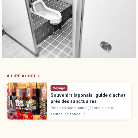
À LIRE AUSSI →
Voyage
Souvenirs japonais : guide d'achat
près des sanctuaires
Près des sanctuaires japonais, deux
catégories : juyohin sacrés (omamori,
Toutes les zones
→
ofuda) et souvenirs commerciaux (daruma,
sensu). Différence et bagage cabine.