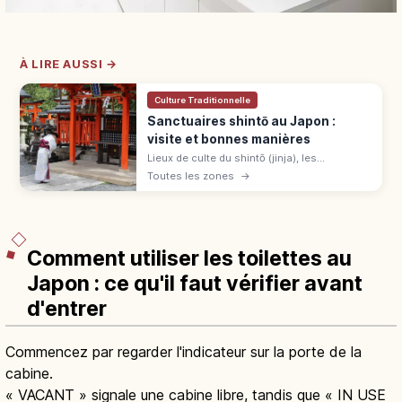
À LIRE AUSSI →
Culture Traditionnelle
Sanctuaires shintō au Japon :
visite et bonnes manières
Lieux de culte du shintō (jinja), les
sanctuaires japonais sont environ 80 000
Toutes les zones
→
dans tout l'archipel. Sens des rites, étapes
de prière et règles à respecter.
Comment utiliser les toilettes au
Japon : ce qu'il faut vérifier avant
d'entrer
Commencez par regarder l'indicateur sur la porte de la
cabine.
« VACANT » signale une cabine libre, tandis que « IN USE