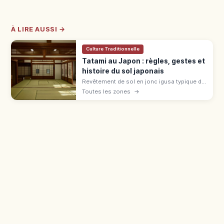
À LIRE AUSSI →
Culture Traditionnelle
Tatami au Japon : règles, gestes et
histoire du sol japonais
Revêtement de sol en jonc igusa typique du
washitsu, le tatami se généralise à l'époque
Toutes les zones
→
Muromachi. Règles : chaussettes, bord,
bagages en ryokan et auberge.