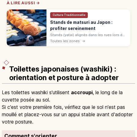
À LIRE AUSSI →
Culture Traditionnelle
Stands de matsuri au Japon :
profiter sereinement
Stands (yatai) alignés dans les rues lors des
matsuri japonais du printemps à l'automne :
Toutes les zones
→
yakisoba, baby castella et pommes
d'amour. File, commande et paiement.
Toilettes japonaises (washiki) :
orientation et posture à adopter
Les toilettes washiki s'utilisent
accroupi
, le long de la
cuvette posée au sol.
Si c'est votre première fois, vérifiez que le sol n'est pas
mouillé et placez-vous sur un appui stable avant d'adopter
votre posture.
Comment s'orienter