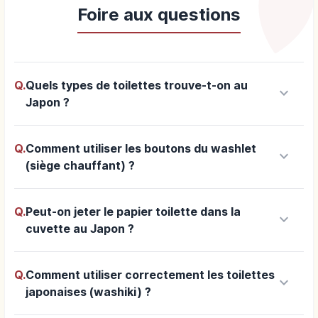
Foire aux questions
Q.
Quels types de toilettes trouve-t-on au
keyboard_arrow_down
Japon ?
Q.
Comment utiliser les boutons du washlet
keyboard_arrow_down
(siège chauffant) ?
Q.
Peut-on jeter le papier toilette dans la
keyboard_arrow_down
cuvette au Japon ?
Q.
Comment utiliser correctement les toilettes
keyboard_arrow_down
japonaises (washiki) ?