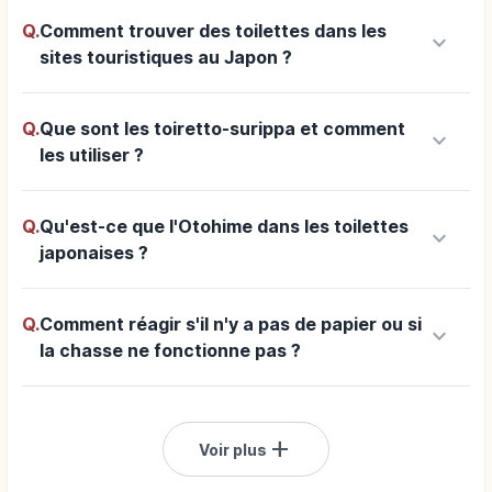
Q.
Comment trouver des toilettes dans les
keyboard_arrow_down
sites touristiques au Japon ?
Q.
Que sont les toiretto-surippa et comment
keyboard_arrow_down
les utiliser ?
Q.
Qu'est-ce que l'Otohime dans les toilettes
keyboard_arrow_down
japonaises ?
Q.
Comment réagir s'il n'y a pas de papier ou si
keyboard_arrow_down
la chasse ne fonctionne pas ?
add
Voir plus