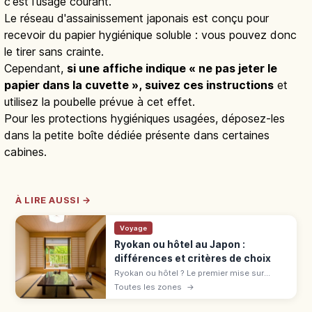
c'est l'usage courant.
Le réseau d'assainissement japonais est conçu pour
recevoir du papier hygiénique soluble : vous pouvez donc
le tirer sans crainte.
Cependant,
si une affiche indique « ne pas jeter le
papier dans la cuvette », suivez ces instructions
et
utilisez la poubelle prévue à cet effet.
Pour les protections hygiéniques usagées, déposez-les
dans la petite boîte dédiée présente dans certaines
cabines.
À LIRE AUSSI →
Voyage
Ryokan ou hôtel au Japon :
différences et critères de choix
Ryokan ou hôtel ? Le premier mise sur
l'omotenashi : tatami, onsen, yukata,
Toutes les zones
→
kaiseki. L'hôtel offre variété et liberté.
Comparatif pour bien choisir.