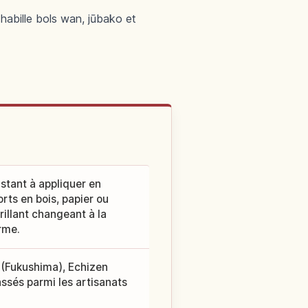
 habille bols wan, jūbako et
istant à appliquer en
rts en bois, papier ou
rillant changeant à la
rme.
 (Fukushima), Echizen
assés parmi les artisanats