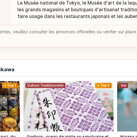
Le Musée national de Tokyo, le Musée d'art de la laq
les grands magasins et boutiques d'artisanat traditio
faire usage dans les restaurants japonais et les aube
entes, veuillez consulter les annonces officielles ou vérifier sur place.
hikawa
Top 1
Culture Traditionnelle
Top 2
Vie
suri, du
Goshuin : sceau de visite au sanctuaire et
Higasa a