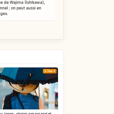
ue de Wajima (Ishikawa),
nnel ; on peut aussi en
rges.
Top 3
u Japon : choisir son parasol et