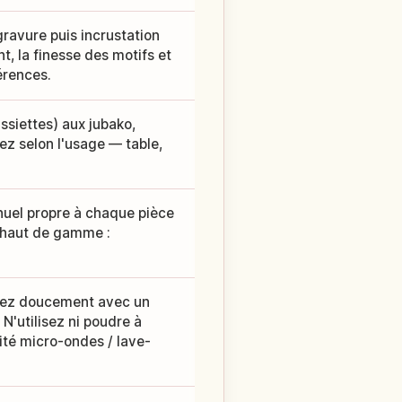
(gravure puis incrustation
nt, la finesse des motifs et
érences.
assiettes) aux jubako,
sez selon l'usage — table,
anuel propre à chaque pièce
u haut de gamme :
lavez doucement avec un
N'utilisez ni poudre à
ilité micro-ondes / lave-