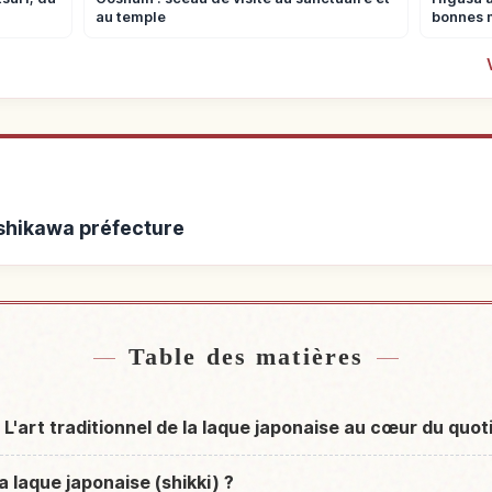
au temple
bonnes 
Ishikawa préfecture
Ishikawa préfecture
Activités à Ish
↗
Table des matières
? L'art traditionnel de la laque japonaise au cœur du quot
a laque japonaise (shikki) ?