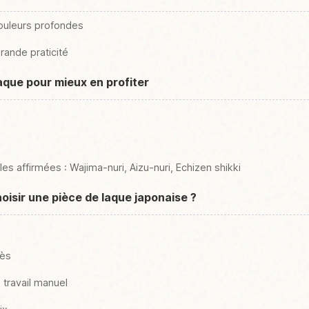
ouleurs profondes
grande praticité
aque pour mieux en profiter
es affirmées : Wajima-nuri, Aizu-nuri, Echizen shikki
isir une pièce de laque japonaise ?
rès
 travail manuel