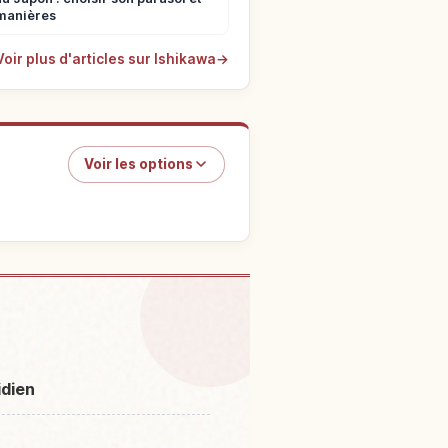
manières
Voir plus d'articles sur Ishikawa
→
Voir les options
ikawa préfecture
↗
idien