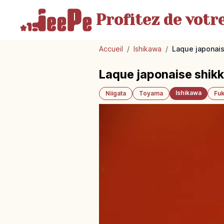
Profitez de votr
Accueil
/
Ishikawa
/
Laque japonais
Laque japonaise shikki
Ishikawa
Niigata
Toyama
Fuk