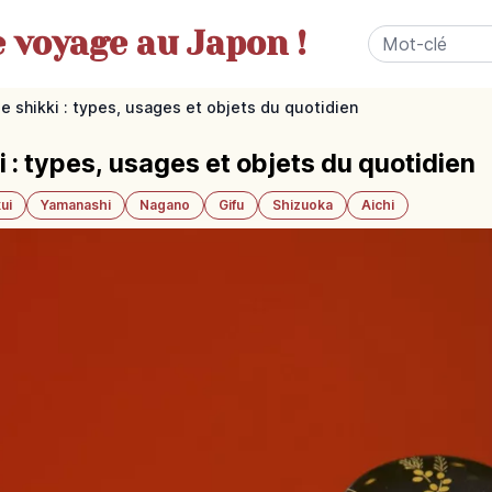
e
voyage au Japon !
e shikki : types, usages et objets du quotidien
 : types, usages et objets du quotidien
ui
Yamanashi
Nagano
Gifu
Shizuoka
Aichi