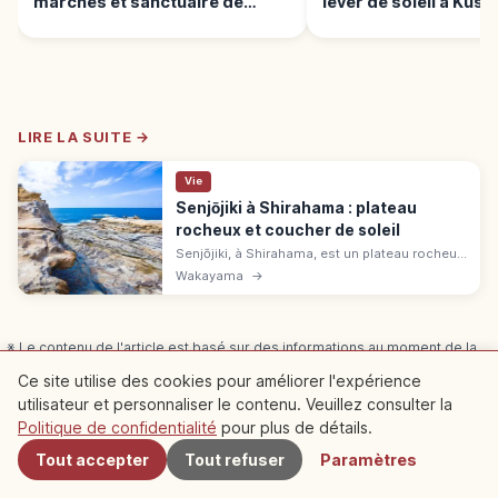
marches et sanctuaire de
lever de soleil à Kus
Kannon
LIRE LA SUITE →
Vie
Senjōjiki à Shirahama : plateau
rocheux et coucher de soleil
Senjōjiki, à Shirahama, est un plateau rocheux
sculpté par les vagues, idéal pour admirer le
Wakayama
→
Pacifique. Guide des vues, géoparc et accès.
※ Le contenu de l'article est basé sur des informations au moment de la
rédaction et peut différer de la situation actuelle. De plus, nous ne
Ce site utilise des cookies pour améliorer l'expérience
garantissons pas l'exactitude et l'exhaustivité du contenu publié, merci de
votre compréhension.
utilisateur et personnaliser le contenu. Veuillez consulter la
À proximité
Sponsorisé
Cet article peut contenir des publicités (liens affiliés) ;
Politique de confidentialité
pour plus de détails.
nous pouvons percevoir une commission sur les réservations effectuées
Tout accepter
Tout refuser
Paramètres
via ces liens.