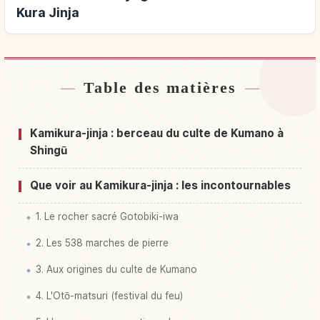
Kura Jinja
Table des matières
Hébergements près de Sanctuaire Kami Kura
↗
Jinja
Kamikura-jinja : berceau du culte de Kumano à
Activités à Sanctuaire Kami Kura Jinja
↗
Shingū
Que voir au Kamikura-jinja : les incontournables
1. Le rocher sacré Gotobiki-iwa
2. Les 538 marches de pierre
3. Aux origines du culte de Kumano
4. L'Otō-matsuri (festival du feu)