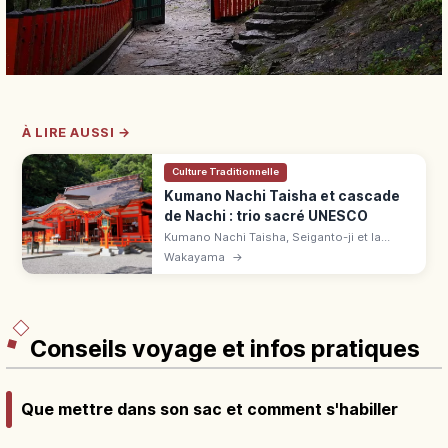
À LIRE AUSSI →
Culture Traditionnelle
Kumano Nachi Taisha et cascade
de Nachi : trio sacré UNESCO
Kumano Nachi Taisha, Seiganto-ji et la
cascade de Nachi forment un trio sacré à
Wakayama
→
Nachikatsuura. Guide des vues, du festival
et de l'accès.
Conseils voyage et infos pratiques
Que mettre dans son sac et comment s'habiller