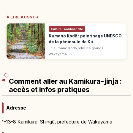
À LIRE AUSSI →
Culture Traditionnelle
Kumano Kodō : pèlerinage UNESCO
de la péninsule de Kii
Le Kumano Kodō relie les grands
sanctuaires de Wakayama par des routes
Wakayama
→
UNESCO comme Nakahechi et Kohechi.
Guide pour préparer une première
randonnée.
Comment aller au Kamikura-jinja :
accès et infos pratiques
Adresse
1-13-8 Kamikura, Shingū, préfecture de Wakayama