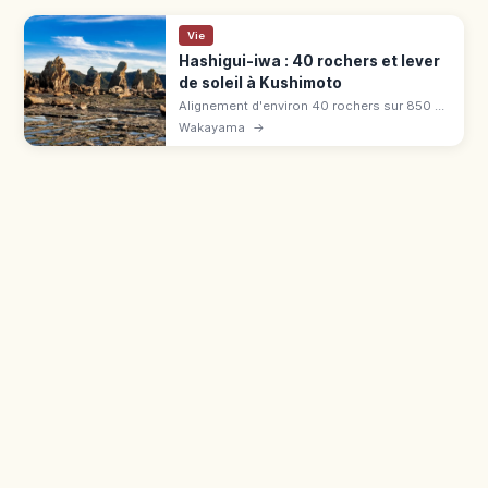
Vie
Hashigui-iwa : 40 rochers et lever
de soleil à Kushimoto
Alignement d'environ 40 rochers sur 850 m
à Kushimoto (Wakayama), né d'une activité
Wakayama
→
magmatique il y a 15 millions d'années.
Lever de soleil spectaculaire.