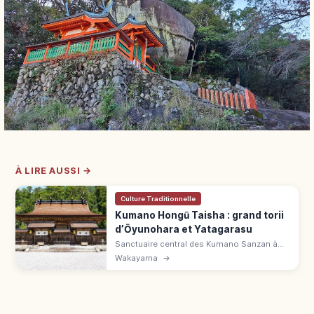
À LIRE AUSSI →
Culture Traditionnelle
Kumano Hongū Taisha : grand torii
d’Ōyunohara et Yatagarasu
Sanctuaire central des Kumano Sanzan à
Tanabe (Wakayama), classé UNESCO. Grand
Wakayama
→
torii d'Ōyunohara de 34 m, corbeau
Yatagarasu, sur le Kumano Kodō.