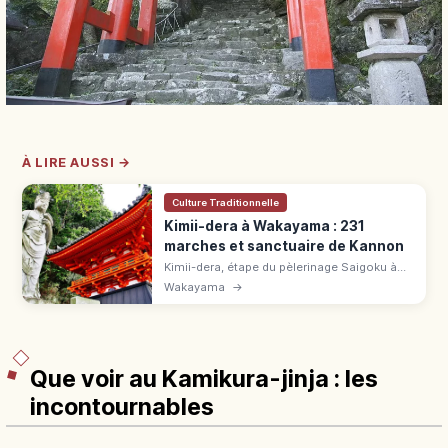
À LIRE AUSSI →
Culture Traditionnelle
Kimii-dera à Wakayama : 231
marches et sanctuaire de Kannon
Kimii-dera, étape du pèlerinage Saigoku à
Wakayama, offre 231 marches, sources
Wakayama
→
sacrées et grande statue de Kannon. Guide
d'accès et de visite.
Que voir au Kamikura-jinja : les
incontournables