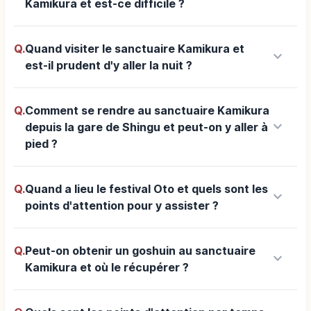
Kamikura et est-ce difficile ?
Q.
Quand visiter le sanctuaire Kamikura et
keyboard_arrow_down
est-il prudent d'y aller la nuit ?
Q.
Comment se rendre au sanctuaire Kamikura
keyboard_arrow_down
depuis la gare de Shingu et peut-on y aller à
pied ?
Q.
Quand a lieu le festival Oto et quels sont les
keyboard_arrow_down
points d'attention pour y assister ?
Q.
Peut-on obtenir un goshuin au sanctuaire
keyboard_arrow_down
Kamikura et où le récupérer ?