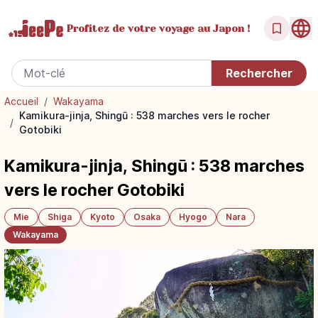
Profitez de votre
voyage au Japon !
Accueil
/
Wakayama
Kamikura-jinja, Shingū : 538 marches vers le rocher
/
Gotobiki
Kamikura-jinja, Shingū : 538 marches
vers le rocher Gotobiki
Mie
Shiga
Kyoto
Osaka
Hyogo
Nara
Wakayama