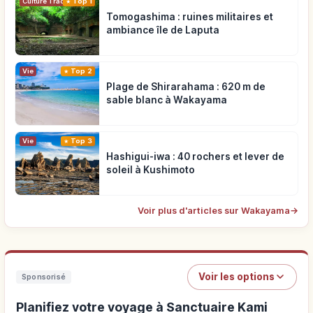
Top 1
Culture Traditionnelle
Tomogashima : ruines militaires et
ambiance île de Laputa
Vie
Top 2
Plage de Shirarahama : 620 m de
sable blanc à Wakayama
Vie
Top 3
Hashigui-iwa : 40 rochers et lever de
soleil à Kushimoto
Voir plus d'articles sur Wakayama
→
Voir les options
Sponsorisé
Planifiez votre voyage à Sanctuaire Kami