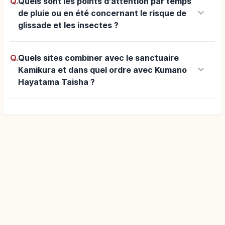
Q.
Quels sont les points d'attention par temps
keyboard_arrow_down
de pluie ou en été concernant le risque de
glissade et les insectes ?
Q.
Quels sites combiner avec le sanctuaire
keyboard_arrow_down
Kamikura et dans quel ordre avec Kumano
Hayatama Taisha ?