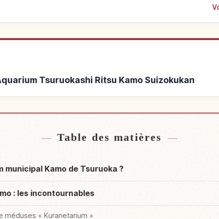
Vo
 Aquarium Tsuruokashi Ritsu Kamo Suizokukan
arium Tsuruokashi Ritsu
Activités à Aquarium 
↗
zokukan
Suizo
Table des matières
m municipal Kamo de Tsuruoka ?
mo : les incontournables
de méduses « Kuranetarium »