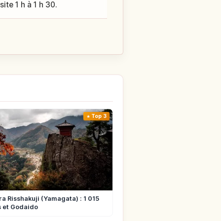
ite 1 h à 1 h 30.
Top 3
 Risshakuji (Yamagata) : 1 015
 et Godaido