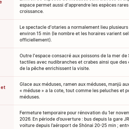
e
espace permet aussi d'apprendre les espèces rares 
croissance.
Le spectacle d'otaries a normalement lieu plusieurs 
environ 15 min (le nombre et les horaires varient selo
officiellement).
Outre l'espace consacré aux poissons de la mer de 
tactiles avec nudibranches et crabes ainsi que des e
de la pêche enrichissent la visite.
Glace aux méduses, ramen aux méduses, manjū aux
 et
« méduse » a la cote, tout comme les peluches et por
méduses.
Fermeture temporaire pour rénovation du 1er nove
2026. En période d’ouverture : bus depuis la gare J
voiture depuis l’aéroport de Shōnai 20-25 min ; entr