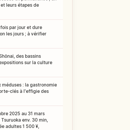
et leurs étapes de
fois par jour et dure
n les jours ; à vérifier
Shōnai, des bassins
xpositions sur la culture
 méduses : la gastronomie
te-clés à l'effigie des
mbre 2025 au 31 mars
R Tsuruoka env. 30 min,
ée adultes 1 500 ¥,