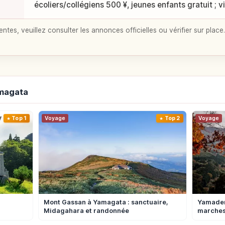
écoliers/collégiens 500 ¥, jeunes enfants gratuit ; vis
entes, veuillez consulter les annonces officielles ou vérifier sur place.
amagata
Top 1
Voyage
Top 2
Voyage
u
Mont Gassan à Yamagata : sanctuaire,
Yamadera
Midagahara et randonnée
marches