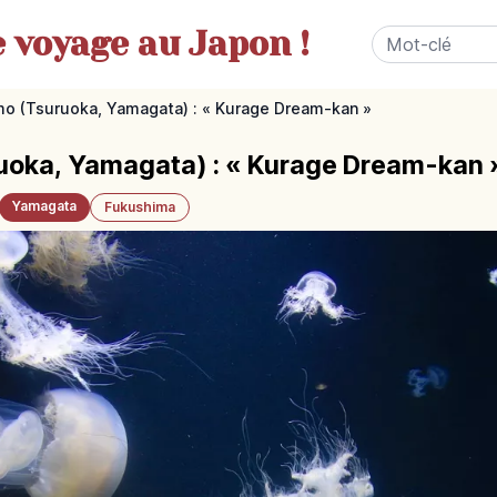
e
voyage au Japon !
o (Tsuruoka, Yamagata) : « Kurage Dream-kan »
oka, Yamagata) : « Kurage Dream-kan 
Yamagata
Fukushima