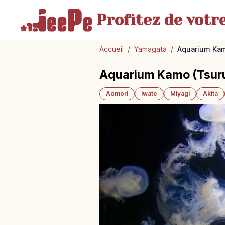
Profitez de votr
Accueil
/
Yamagata
/
Aquarium Kam
Aquarium Kamo (Tsuru
Aomori
Iwate
Miyagi
Akita