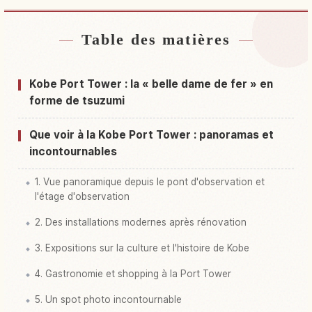
Table des matières
Hébergements près de Kobe Port Tower
↗
Activités à Kobe Port Tower
↗
Kobe Port Tower : la « belle dame de fer » en
forme de tsuzumi
Que voir à la Kobe Port Tower : panoramas et
incontournables
1. Vue panoramique depuis le pont d'observation et
l'étage d'observation
2. Des installations modernes après rénovation
3. Expositions sur la culture et l'histoire de Kobe
4. Gastronomie et shopping à la Port Tower
5. Un spot photo incontournable