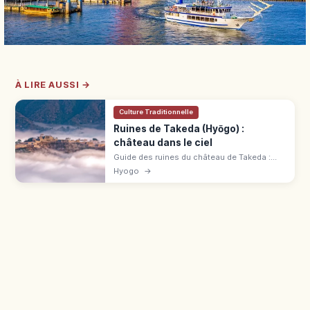
À LIRE AUSSI →
Culture Traditionnelle
Ruines de Takeda (Hyōgo) :
château dans le ciel
Guide des ruines du château de Takeda :
mer de nuages d’octobre à novembre, vue
Hyogo
→
depuis Ritsuunkyō et accès par JR Takeda et
Tenkū Bus.