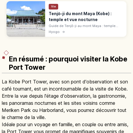
Vie
Tenjō-ji du mont Maya (Kobe) :
temple et vue nocturne
Guide de Tenjō-ji au mont Maya : temple
Shingon, accès par Maya Viewline et vue
Hyogo
→
nocturne depuis Kikuseidai, réputée parmi
les plus belles du Japon.
En résumé : pourquoi visiter la Kobe
Port Tower
La Kobe Port Tower, avec son pont d'observation et son
café tournant, est un incontournable de la visite de Kobe.
Entre la vue depuis l'étage d'observation, la gastronomie,
les panoramas nocturnes et les sites voisins comme
Meriken Park ou Harborland, vous pourrez découvrir tout
le charme de la ville.
Idéale pour un voyage en famille, en couple ou entre amis,
la Port Tower vous promet de magnifiques souvenirs de