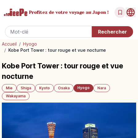
Profitez de votre
voyage au Japon !
Accueil
/
Hyogo
/
Kobe Port Tower : tour rouge et vue nocturne
Kobe Port Tower : tour rouge et vue
nocturne
Hyogo
Mie
Shiga
Kyoto
Osaka
Nara
Wakayama