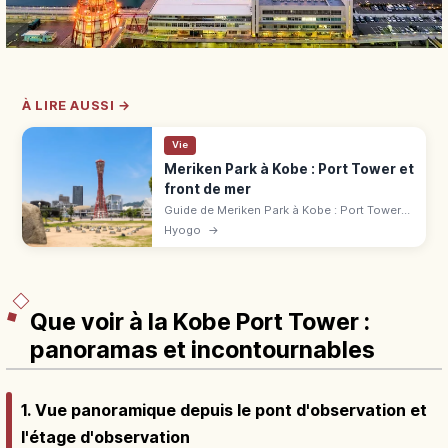
À LIRE AUSSI →
Vie
Meriken Park à Kobe : Port Tower et
front de mer
Guide de Meriken Park à Kobe : Port Tower
de 108 m, monument BE KOBE, mémorial du
Hyogo
→
séisme, promenades en bord de mer et
cafés.
Que voir à la Kobe Port Tower :
panoramas et incontournables
1. Vue panoramique depuis le pont d'observation et
l'étage d'observation