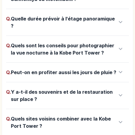
Q.
Quelle durée prévoir à l'étage panoramique
keyboard_arrow_down
?
Q.
Quels sont les conseils pour photographier
keyboard_arrow_down
la vue nocturne à la Kobe Port Tower ?
keyboard_arrow_down
Q.
Peut-on en profiter aussi les jours de pluie ?
Q.
Y a-t-il des souvenirs et de la restauration
keyboard_arrow_down
sur place ?
Q.
Quels sites voisins combiner avec la Kobe
keyboard_arrow_down
Port Tower ?