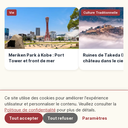
Vie
Culture Traditionnelle
Meriken Park à Kobe : Port
Ruines de Takeda (Hy
Tower et front de mer
château dans le ciel
LIRE LA SUITE →
Ce site utilise des cookies pour améliorer l'expérience
utilisateur et personnaliser le contenu. Veuillez consulter la
À proximité
Culture Traditionnelle
Politique de confidentialité
pour plus de détails.
Ruines de Takeda (Hyōgo) : château
Tout accepter
Tout refuser
Paramètres
dans le ciel
Guide des ruines du château de Takeda : mer