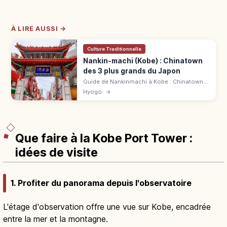
À LIRE AUSSI →
Culture Traditionnelle
Nankin-machi (Kobe) : Chinatown
des 3 plus grands du Japon
Guide de Nankinmachi à Kobe : Chinatown
compact, baozi, xiaolongbao, portes Pailou
Hyogo
→
et fête du Nouvel An chinois près de JR
Motomachi.
Que faire à la Kobe Port Tower :
idées de visite
1. Profiter du panorama depuis l'observatoire
L'étage d'observation offre une vue sur Kobe, encadrée
entre la mer et la montagne.