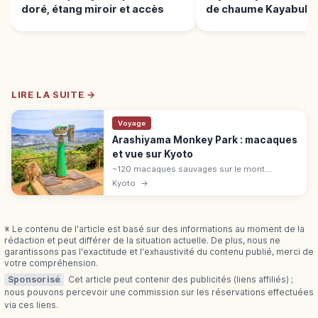
doré, étang miroir et accès
de chaume Kayabuki 
LIRE LA SUITE →
Voyage
Arashiyama Monkey Park : macaques
et vue sur Kyoto
~120 macaques sauvages sur le mont
Iwatayama à Arashiyama, panorama sur
Kyoto
→
Kyoto. Nourrissage 100 ¥, entrée 800 ¥/400 ¥,
9h-16h, Hankyū Arashiyama 7 min.
※ Le contenu de l'article est basé sur des informations au moment de la
rédaction et peut différer de la situation actuelle. De plus, nous ne
garantissons pas l'exactitude et l'exhaustivité du contenu publié, merci de
votre compréhension.
Sponsorisé
Cet article peut contenir des publicités (liens affiliés) ;
nous pouvons percevoir une commission sur les réservations effectuées
via ces liens.