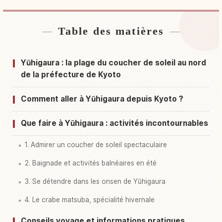
Table des matières
Hébergements près de Côte Yuhigaura, Kyoto
↗
Activités à Côte Yuhigaura, Kyoto
↗
Yūhigaura : la plage du coucher de soleil au nord
de la préfecture de Kyoto
Comment aller à Yūhigaura depuis Kyoto ?
Que faire à Yūhigaura : activités incontournables
1. Admirer un coucher de soleil spectaculaire
2. Baignade et activités balnéaires en été
3. Se détendre dans les onsen de Yūhigaura
4. Le crabe matsuba, spécialité hivernale
Conseils voyage et informations pratiques