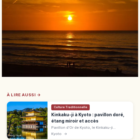
À LIRE AUSSI →
Culture Traditionnelle
Kinkaku-ji à Kyoto : pavillon doré,
étang miroir et accès
Pavillon d'Or de Kyoto, le Kinkaku-ji
(UNESCO) éblouit avec ses 3 étages dorés
Kyoto
→
reflétés dans l'étang. Tarifs, horaires, accès