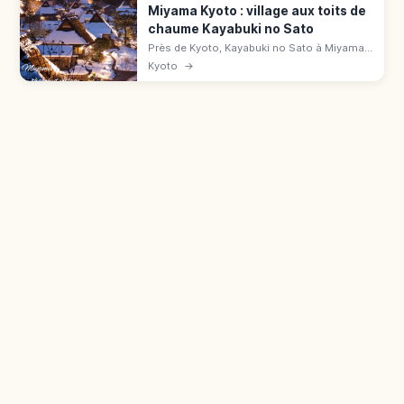
Miyama Kyoto : village aux toits de
chaume Kayabuki no Sato
Près de Kyoto, Kayabuki no Sato à Miyama
compte 39 chaumières sur 50 maisons.
Kyoto
→
Musée, parking, accès en bus depuis
Hiyoshi.