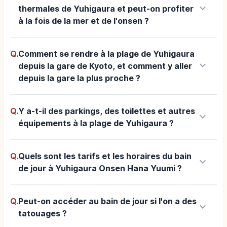
keyboard_arrow_down
thermales de Yuhigaura et peut-on profiter
à la fois de la mer et de l'onsen ?
Q.
Comment se rendre à la plage de Yuhigaura
keyboard_arrow_down
depuis la gare de Kyoto, et comment y aller
depuis la gare la plus proche ?
Q.
Y a-t-il des parkings, des toilettes et autres
keyboard_arrow_down
équipements à la plage de Yuhigaura ?
Q.
Quels sont les tarifs et les horaires du bain
keyboard_arrow_down
de jour à Yuhigaura Onsen Hana Yuumi ?
Q.
Peut-on accéder au bain de jour si l'on a des
keyboard_arrow_down
tatouages ?