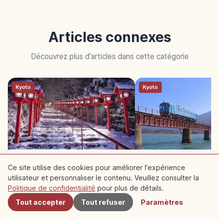
Articles connexes
Découvrez plus d'articles dans cette catégorie
Kyoto
Kyoto
Kifune-jinja Kyoto : divinité de
Train Tango : trésors
Ce site utilise des cookies pour améliorer l'expérience
l’eau et omikuji à l’eau
de Kyoto en train loca
utilisateur et personnaliser le contenu. Veuillez consulter la
À proximité
Politique de confidentialité
pour plus de détails.
Tout accepter
Tout refuser
Paramètres