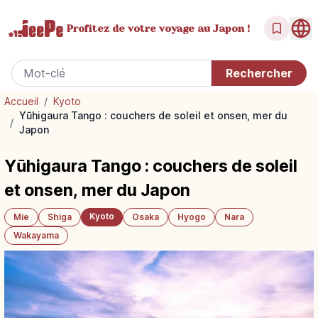
Profitez de votre
voyage au Japon !
Accueil
/
Kyoto
Yūhigaura Tango : couchers de soleil et onsen, mer du
/
Japon
Yūhigaura Tango : couchers de soleil
et onsen, mer du Japon
Kyoto
Mie
Shiga
Osaka
Hyogo
Nara
Wakayama