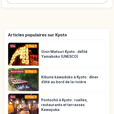
Articles populaires sur Kyoto
Vie
Top 1
Gion Matsuri Kyoto : défilé
Yamaboko (UNESCO)
Nourriture
Top 2
Kibune kawadoko à Kyoto : dîner
d’été au bord de la rivière
Vie
Top 3
Pontochō à Kyoto : ruelles,
restaurants et terrasses
Kawayuka