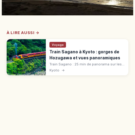
À LIRE AUSSI →
Voyage
Train Sagano à Kyoto : gorges de
Hozugawa et vues panoramiques
Train Sagano : 25 min de panorama sur les
gorges de Hozugawa (7,3 km). Tarif 880 ¥,
Kyoto
→
voiture « The Rich », réservation cerisiers et
érables.