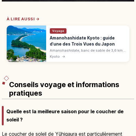
À LIRE AUSSI →
Voyage
Amanohashidate Kyoto : guide
d'une des Trois Vues du Japon
Amanohashidate, banc de sable de 3,6 km
bordé de 6 700 pins : une des Trois Vues du
Kyoto
→
Japon. Panoramas, vélo, spécialités, accès
en 2h depuis Kyoto.
Conseils voyage et informations
pratiques
Quelle est la meilleure saison pour le coucher de
soleil ?
Le coucher de soleil de Yūhigaura est particulièrement