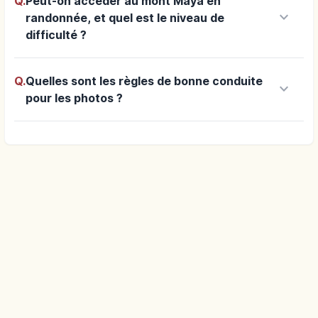
Q.
Peut-on accéder au mont Maya en
keyboard_arrow_down
randonnée, et quel est le niveau de
difficulté ?
Q.
Quelles sont les règles de bonne conduite
keyboard_arrow_down
pour les photos ?