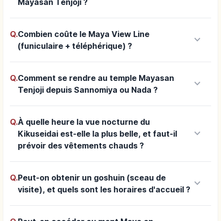
Mayasan Tenjoji ?
Q.
Combien coûte le Maya View Line
keyboard_arrow_down
(funiculaire + téléphérique) ?
Q.
Comment se rendre au temple Mayasan
keyboard_arrow_down
Tenjoji depuis Sannomiya ou Nada ?
Q.
À quelle heure la vue nocturne du
keyboard_arrow_down
Kikuseidai est-elle la plus belle, et faut-il
prévoir des vêtements chauds ?
Q.
Peut-on obtenir un goshuin (sceau de
keyboard_arrow_down
visite), et quels sont les horaires d'accueil ?