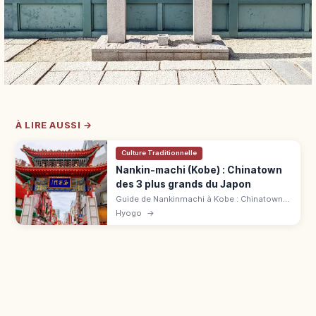
À LIRE AUSSI →
Culture Traditionnelle
Nankin-machi (Kobe) : Chinatown
des 3 plus grands du Japon
Guide de Nankinmachi à Kobe : Chinatown
compact, baozi, xiaolongbao, portes Pailou
Hyogo
→
et fête du Nouvel An chinois près de JR
Motomachi.