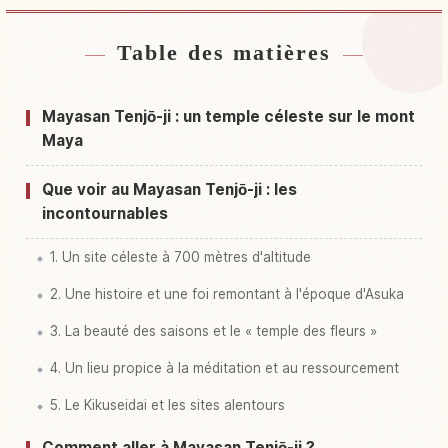
Table des matières
Hébergements près de Temple Touri Tenjou
↗
Tera ( Maya Yama Tenjou Tera )
Mayasan Tenjō-ji : un temple céleste sur le mont
Activités à Temple Touri Tenjou Tera ( Maya
Maya
↗
Yama Tenjou Tera )
Que voir au Mayasan Tenjō-ji : les
incontournables
1. Un site céleste à 700 mètres d'altitude
2. Une histoire et une foi remontant à l'époque d'Asuka
3. La beauté des saisons et le « temple des fleurs »
4. Un lieu propice à la méditation et au ressourcement
5. Le Kikuseidai et les sites alentours
Comment aller à Mayasan Tenjō-ji ?