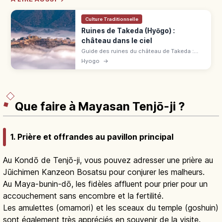
Culture Traditionnelle
Ruines de Takeda (Hyōgo) :
château dans le ciel
Guide des ruines du château de Takeda :
mer de nuages d’octobre à novembre, vue
Hyogo
→
depuis Ritsuunkyō et accès par JR Takeda et
Tenkū Bus.
Que faire à Mayasan Tenjō-ji ?
1. Prière et offrandes au pavillon principal
Au Kondō de Tenjō-ji, vous pouvez adresser une prière au
Jūichimen Kanzeon Bosatsu pour conjurer les malheurs.
Au Maya-bunin-dō, les fidèles affluent pour prier pour un
accouchement sans encombre et la fertilité.
Les amulettes (omamori) et les sceaux du temple (goshuin)
sont également très appréciés en souvenir de la visite.