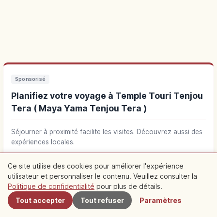
Sponsorisé
Planifiez votre voyage à Temple Touri Tenjou
Tera ( Maya Yama Tenjou Tera )
Séjourner à proximité facilite les visites. Découvrez aussi des
expériences locales.
Hébergements près de Temple Touri Tenjou
Ce site utilise des cookies pour améliorer l'expérience
↗
Tera ( Maya Yama Tenjou Tera )
utilisateur et personnaliser le contenu. Veuillez consulter la
À proximité
Politique de confidentialité
pour plus de détails.
Tout accepter
Tout refuser
Paramètres
Activités à Temple Touri Tenjou Tera ( Maya
↗
Yama Tenjou Tera )