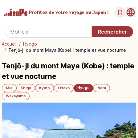
Profitez de votre
voyage au Japon !
Accueil
/
Hyogo
/
Tenjō-ji du mont Maya (Kobe) : temple et vue nocturne
Tenjō-ji du mont Maya (Kobe) : temple
et vue nocturne
Hyogo
Mie
Shiga
Kyoto
Osaka
Nara
Wakayama