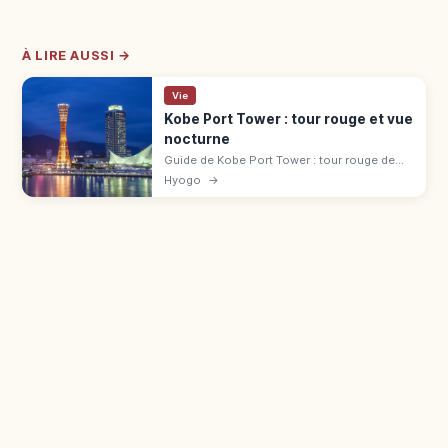
À LIRE AUSSI →
Vie
Kobe Port Tower : tour rouge et vue
nocturne
Guide de Kobe Port Tower : tour rouge de
108 m, pont d’observation, café tournant et
Hyogo
→
accès depuis Minato-Motomachi pour la
vue sur le port.