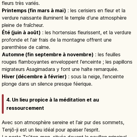
fleurs très variés.
Printemps (fin mars à mai)
: les cerisiers en fleur et la
verdure naissante illuminent le temple d'une atmosphère
pleine de fraîcheur.
Été (juin à août)
: les hortensias fleurissent, et la verdure
profonde et l'air frais de la montagne offrent une
parenthèse de calme.
Automne (fin septembre à novembre)
: les feuilles
rouges flamboyantes enveloppent l'enceinte ; les papillons
migrateurs Asagimadara y font une halte remarquée.
Hiver (décembre à février)
: sous la neige, l'enceinte
plonge dans un silence presque féerique.
4. Un lieu propice à la méditation et au
ressourcement
Avec son atmosphère sereine et l'air pur des sommets,
Tenjō-ji est un lieu idéal pour apaiser l'esprit.
La porte Tsūten-mon, située devant le pavillon principal