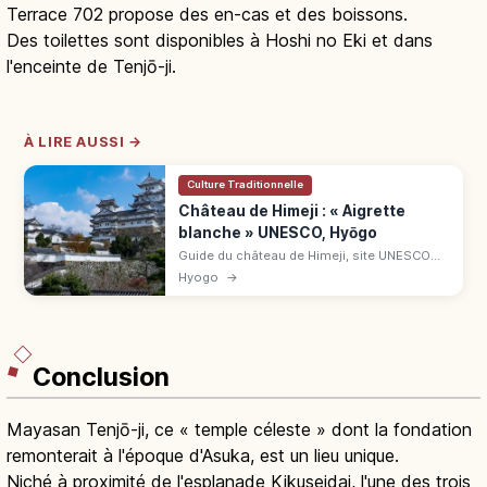
Terrace 702 propose des en-cas et des boissons.
Des toilettes sont disponibles à Hoshi no Eki et dans
l'enceinte de Tenjō-ji.
À LIRE AUSSI →
Culture Traditionnelle
Château de Himeji : « Aigrette
blanche » UNESCO, Hyōgo
Guide du château de Himeji, site UNESCO
surnommé « Aigrette blanche » : grand
Hyogo
→
donjon, jardin Kōkoen, cerisiers et accès
depuis JR Himeji.
Conclusion
Mayasan Tenjō-ji, ce « temple céleste » dont la fondation
remonterait à l'époque d'Asuka, est un lieu unique.
Niché à proximité de l'esplanade Kikuseidai, l'une des trois