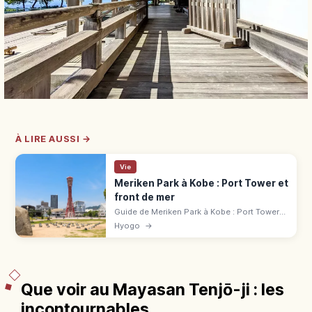
À LIRE AUSSI →
Vie
Meriken Park à Kobe : Port Tower et
front de mer
Guide de Meriken Park à Kobe : Port Tower
de 108 m, monument BE KOBE, mémorial du
Hyogo
→
séisme, promenades en bord de mer et
cafés.
Que voir au Mayasan Tenjō-ji : les
incontournables