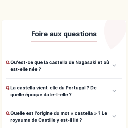
Foire aux questions
Q.
Qu'est-ce que la castella de Nagasaki et où
keyboard_arrow_down
est-elle née ?
Q.
La castella vient-elle du Portugal ? De
keyboard_arrow_down
quelle époque date-t-elle ?
Q.
Quelle est l'origine du mot « castella » ? Le
keyboard_arrow_down
royaume de Castille y est-il lié ?