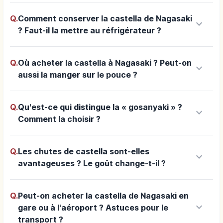
Q.
Comment conserver la castella de Nagasaki
keyboard_arrow_down
? Faut-il la mettre au réfrigérateur ?
Q.
Où acheter la castella à Nagasaki ? Peut-on
keyboard_arrow_down
aussi la manger sur le pouce ?
Q.
Qu'est-ce qui distingue la « gosanyaki » ?
keyboard_arrow_down
Comment la choisir ?
Q.
Les chutes de castella sont-elles
keyboard_arrow_down
avantageuses ? Le goût change-t-il ?
Q.
Peut-on acheter la castella de Nagasaki en
keyboard_arrow_down
gare ou à l'aéroport ? Astuces pour le
transport ?