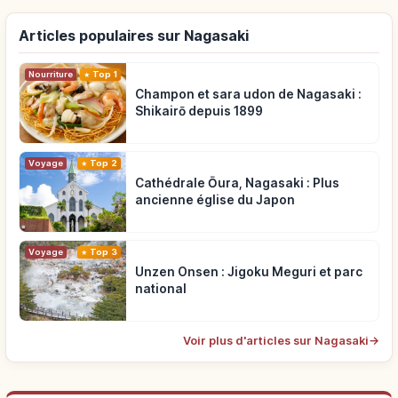
Articles populaires sur Nagasaki
Nourriture
Top 1
Champon et sara udon de Nagasaki :
Shikairō depuis 1899
Voyage
Top 2
Cathédrale Ōura, Nagasaki : Plus
ancienne église du Japon
Voyage
Top 3
Unzen Onsen : Jigoku Meguri et parc
national
Voir plus d'articles sur Nagasaki
→