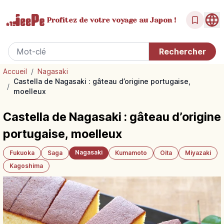
Profitez de votre
voyage au Japon !
Accueil
/
Nagasaki
Castella de Nagasaki : gâteau d’origine portugaise,
/
moelleux
Castella de Nagasaki : gâteau d’origine
portugaise, moelleux
Nagasaki
Fukuoka
Saga
Kumamoto
Oita
Miyazaki
Kagoshima