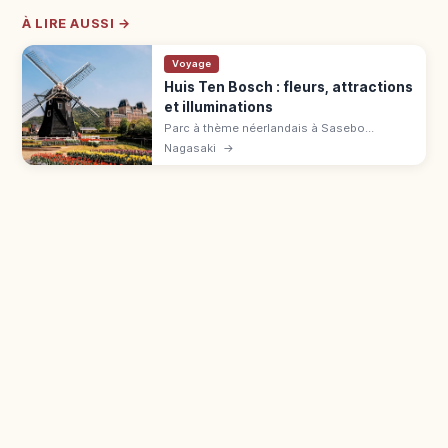
À LIRE AUSSI →
Voyage
Huis Ten Bosch : fleurs, attractions
et illuminations
Parc à thème néerlandais à Sasebo
(Nagasaki), 33 fois le Tokyo Dome. 40+
Nagasaki
→
attractions, 1 million de tulipes au
printemps, 13 millions de lumières l'hiver.