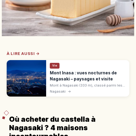
À LIRE AUSSI →
Vie
Mont Inasa : vues nocturnes de
Nagasaki – paysages et visite
Mont à Nagasaki (333 m), classé parmi les «
3 plus belles vues nocturnes du monde » en
Nagasaki
→
2012 et 2021. Observatoire à 360°,
téléphérique, parc.
Où acheter du castella à
Nagasaki ? 4 maisons