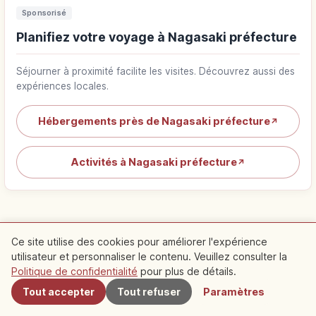
Sponsorisé
Planifiez votre voyage à Nagasaki préfecture
Séjourner à proximité facilite les visites. Découvrez aussi des
expériences locales.
Hébergements près de Nagasaki préfecture
↗
Activités à Nagasaki préfecture
↗
Ce site utilise des cookies pour améliorer l'expérience
Spots recommandés à
utilisateur et personnaliser le contenu. Veuillez consulter la
À proximité
Politique de confidentialité
pour plus de détails.
proximité
Tout accepter
Tout refuser
Paramètres