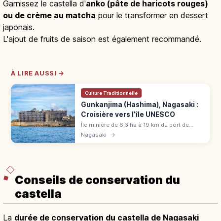
Garnissez le castella d'
anko (pâte de haricots rouges)
ou de crème au matcha
pour le transformer en dessert
japonais.
L'ajout de fruits de saison est également recommandé.
À LIRE AUSSI →
Culture Traditionnelle
Gunkanjima (Hashima), Nagasaki :
Croisière vers l’île UNESCO
Île minière de 6,3 ha à 19 km du port de
Nagasaki, dite « île cuirassé » Hashima.
Nagasaki
→
Classée UNESCO en 2015 (révolution
industrielle Meiji).
Conseils de conservation du
castella
La
durée de conservation du castella de Nagasaki