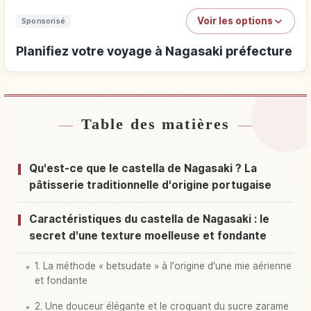
Voir les options
Sponsorisé
Planifiez votre voyage à Nagasaki préfecture
Table des matières
Hébergements près de Nagasaki préfecture
↗
Activités à Nagasaki préfecture
↗
Qu'est-ce que le castella de Nagasaki ? La
pâtisserie traditionnelle d'origine portugaise
Caractéristiques du castella de Nagasaki : le
secret d'une texture moelleuse et fondante
1. La méthode « betsudate » à l'origine d'une mie aérienne
et fondante
2. Une douceur élégante et le croquant du sucre zarame