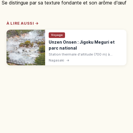
Se distingue par sa texture fondante et son arôme d'œuf
À LIRE AUSSI →
Voyage
Unzen Onsen : Jigoku Meguri et
parc national
Station thermale d'altitude (700 m) à
Shimabara (Nagasaki), au cœur du premier
Nagasaki
→
parc national du Japon (1934). Unzen
Jigoku, fumerolles et bains sulfureux.