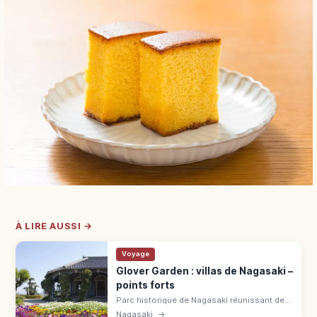
À LIRE AUSSI →
Voyage
Glover Garden : villas de Nagasaki –
points forts
Parc historique de Nagasaki réunissant des
résidences occidentales Meiji. Ancienne
Nagasaki
→