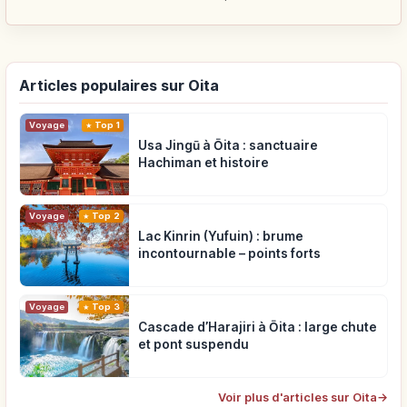
Articles populaires sur Oita
Voyage
Top 1
Usa Jingū à Ōita : sanctuaire
Hachiman et histoire
Voyage
Top 2
Lac Kinrin (Yufuin) : brume
incontournable – points forts
Voyage
Top 3
Cascade d’Harajiri à Ōita : large chute
et pont suspendu
Voir plus d'articles sur Oita
→