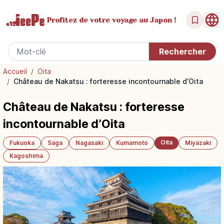
Profitez de votre
voyage au Japon !
Accueil
/
Oita
/
Château de Nakatsu : forteresse incontournable d’Oita
Château de Nakatsu : forteresse
incontournable d’Oita
Oita
Fukuoka
Saga
Nagasaki
Kumamoto
Miyazaki
Kagoshima