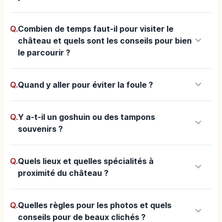
Q.
Combien de temps faut-il pour visiter le
keyboard_arrow_down
château et quels sont les conseils pour bien
le parcourir ?
keyboard_arrow_down
Q.
Quand y aller pour éviter la foule ?
Q.
Y a-t-il un goshuin ou des tampons
keyboard_arrow_down
souvenirs ?
Q.
Quels lieux et quelles spécialités à
keyboard_arrow_down
proximité du château ?
Q.
Quelles règles pour les photos et quels
keyboard_arrow_down
conseils pour de beaux clichés ?