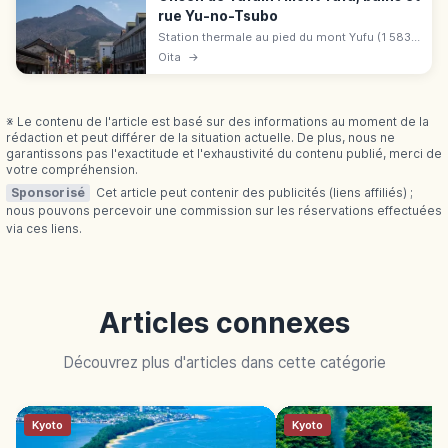
rue Yu-no-Tsubo
Station thermale au pied du mont Yufu (1 583
m, « Bungo Fuji ») à Yufu (Ōita). 2e du Japon
Oita
→
en nombre de sources et débit, rue Yu-no-
Tsubo, art contemporain.
※ Le contenu de l'article est basé sur des informations au moment de la
rédaction et peut différer de la situation actuelle. De plus, nous ne
garantissons pas l'exactitude et l'exhaustivité du contenu publié, merci de
votre compréhension.
Sponsorisé
Cet article peut contenir des publicités (liens affiliés) ;
nous pouvons percevoir une commission sur les réservations effectuées
via ces liens.
Articles connexes
Découvrez plus d'articles dans cette catégorie
Kyoto
Kyoto