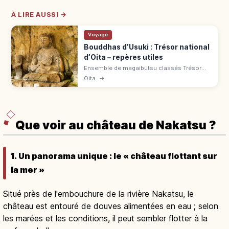
À LIRE AUSSI →
Voyage
Bouddhas d’Usuki : Trésor national
d’Oita – repères utiles
Ensemble de magaibutsu classés Trésor
national, sculptés entre fin Heian et époque
Oita
→
Kamakura dans le tuf volcanique à Usuki
(Ōita). 4 groupes de statues.
Que voir au château de Nakatsu ?
1. Un panorama unique : le « château flottant sur
la mer »
Situé près de l'embouchure de la rivière Nakatsu, le
château est entouré de douves alimentées en eau ; selon
les marées et les conditions, il peut sembler flotter à la