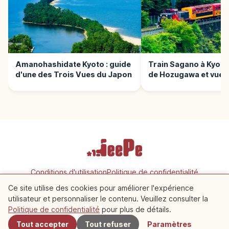
Amanohashidate Kyoto : guide
Train Sagano à Kyoto
d'une des Trois Vues du Japon
de Hozugawa et vues
panoramiques
Conditions d'utilisation
Politique de confidentialité
Paramètres des cookies
Ce site utilise des cookies pour améliorer l'expérience
utilisateur et personnaliser le contenu. Veuillez consulter la
À proximité
Politique de confidentialité
pour plus de détails.
Copyright © 2026 JeePe Inc. All rights reserved.
Tout accepter
Tout refuser
Paramètres