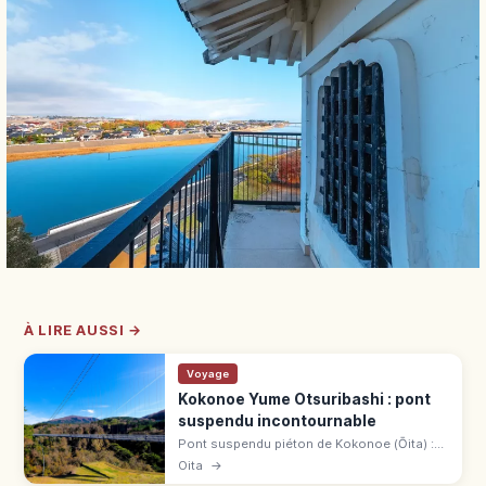
À LIRE AUSSI →
Voyage
Kokonoe Yume Otsuribashi : pont
suspendu incontournable
Pont suspendu piéton de Kokonoe (Ōita) :
390 m de long, 173 m au-dessus de la
Oita
→
gorge, 1,5 m de large. Vue sur la cascade