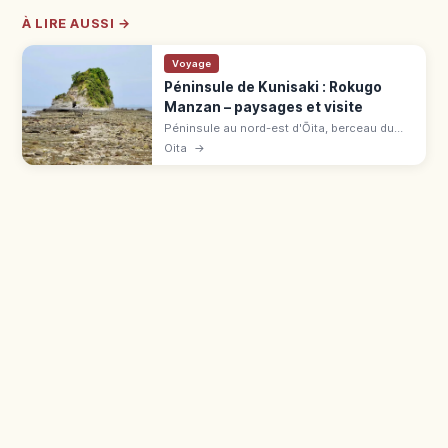
À LIRE AUSSI →
Voyage
Péninsule de Kunisaki : Rokugo
Manzan – paysages et visite
Péninsule au nord-est d'Ōita, berceau du
Rokugō Manzan fondé en 718 par Ninmon.
Oita
→
Syncrétisme shintō-bouddhique de 1 300
ans, temples et magaibutsu.