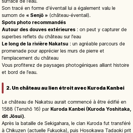
surface de l'eau.
Son tracé en forme d'éventail lui a également valu le
surnom de
« Senjō »
(château-éventail).
Spots photo recommandés
Autour des douves extérieures
: on peut y capturer de
superbes reflets du château sur l'eau
Le long de la rivière Nakatsu
: un agréable parcours de
promenade pour apprécier les murs de pierre et
l'emplacement du château
Vous profiterez de paysages photogéniques alliant histoire
et bord de l'eau.
2. Un château au lien étroit avec Kuroda Kanbei
Le château de Nakatsu aurait commencé à être édifié en
1588 (Tenshō 16) par
Kuroda Kanbei (Kuroda Yoshitaka,
dit Jōsui)
.
Après la bataille de Sekigahara, le clan Kuroda fut transféré
à Chikuzen (actuelle Fukuoka), puis Hosokawa Tadaoki prit