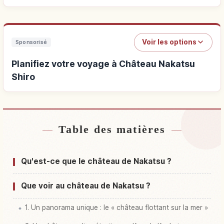
Voir les options
Sponsorisé
Planifiez votre voyage à Château Nakatsu
Shiro
Table des matières
Hébergements près de Château Nakatsu Shiro
↗
Activités à Château Nakatsu Shiro
↗
Qu'est-ce que le château de Nakatsu ?
Que voir au château de Nakatsu ?
1. Un panorama unique : le « château flottant sur la mer »