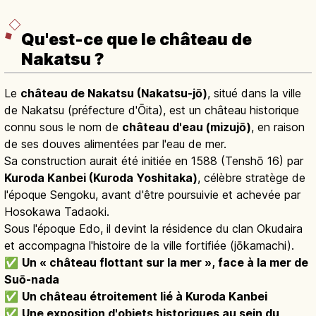
Qu'est-ce que le château de
Nakatsu ?
Le
château de Nakatsu (Nakatsu-jō)
, situé dans la ville
de Nakatsu (préfecture d'Ōita), est un château historique
connu sous le nom de
château d'eau (mizujō)
, en raison
de ses douves alimentées par l'eau de mer.
Sa construction aurait été initiée en 1588 (Tenshō 16) par
Kuroda Kanbei (Kuroda Yoshitaka)
, célèbre stratège de
l'époque Sengoku, avant d'être poursuivie et achevée par
Hosokawa Tadaoki.
Sous l'époque Edo, il devint la résidence du clan Okudaira
et accompagna l'histoire de la ville fortifiée (jōkamachi).
✅
Un « château flottant sur la mer », face à la mer de
Suō-nada
✅
Un château étroitement lié à Kuroda Kanbei
✅
Une exposition d'objets historiques au sein du