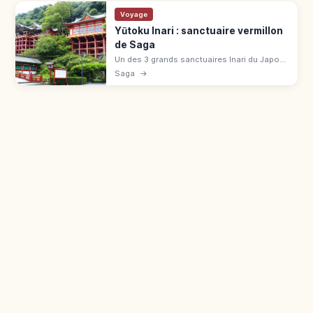
Voyage
Yūtoku Inari : sanctuaire vermillon
de Saga
Un des 3 grands sanctuaires Inari du Japon
à Kashima (Saga), fondé en 1687. Pavillon
Saga
→
laqué vermillon à flanc de montagne,
surnommé « Chinzei Nikkō ».