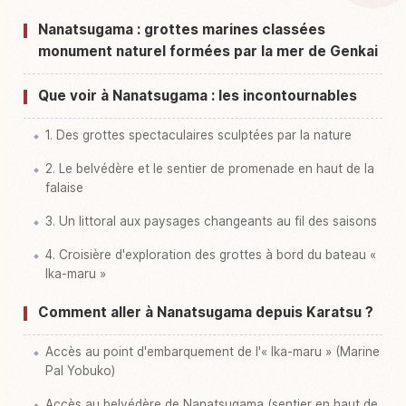
Activités à Nanatsu Kama
↗
Nanatsugama : grottes marines classées
monument naturel formées par la mer de Genkai
Que voir à Nanatsugama : les incontournables
1. Des grottes spectaculaires sculptées par la nature
2. Le belvédère et le sentier de promenade en haut de la
falaise
3. Un littoral aux paysages changeants au fil des saisons
4. Croisière d'exploration des grottes à bord du bateau «
Ika-maru »
Comment aller à Nanatsugama depuis Karatsu ?
Accès au point d'embarquement de l'« Ika-maru » (Marine
Pal Yobuko)
Accès au belvédère de Nanatsugama (sentier en haut de