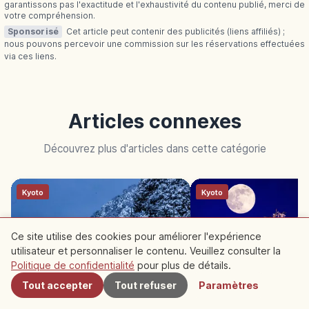
garantissons pas l'exactitude et l'exhaustivité du contenu publié, merci de
votre compréhension.
Sponsorisé
Cet article peut contenir des publicités (liens affiliés) ;
nous pouvons percevoir une commission sur les réservations effectuées
via ces liens.
Articles connexes
Découvrez plus d'articles dans cette catégorie
Kyoto
Kyoto
Ce site utilise des cookies pour améliorer l'expérience
utilisateur et personnaliser le contenu. Veuillez consulter la
À proximité
Politique de confidentialité
pour plus de détails.
Tout accepter
Tout refuser
Paramètres
Funaya d’Ine Kyoto : village de
Parc Maruyama Kyoto 
pêcheurs sur l’eau
pleureur de Gion