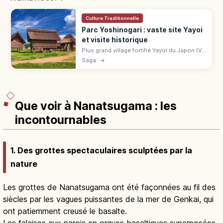
Culture Traditionnelle
Parc Yoshinogari : vaste site Yayoi
et visite historique
Plus grand village fortifié Yayoi du Japon (Ve
s. av. – IIIe s. apr. J.-C.) à Saga, site
Saga
→
historique spécial. Maisons semi-enterrées
et tours reconstituées.
Que voir à Nanatsugama : les
incontournables
1. Des grottes spectaculaires sculptées par la
nature
Les grottes de Nanatsugama ont été façonnées au fil des
siècles par les vagues puissantes de la mer de Genkai, qui
ont patiemment creusé le basalte.
Les falaises aux parois en orgues basaltiques superposées