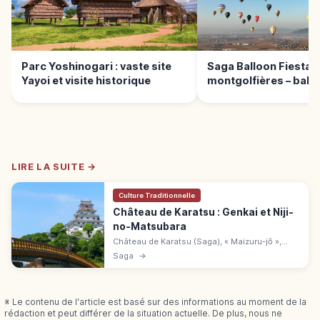
Parc Yoshinogari : vaste site
Saga Balloon Fiesta :
Yayoi et visite historique
montgolfières – bala
accès
LIRE LA SUITE →
Culture Traditionnelle
Château de Karatsu : Genkai et Niji-
no-Matsubara
Château de Karatsu (Saga), « Maizuru-jō »,
construit de 1602 à 1608 par Terazawa
Saga
→
Hirotaka. Donjon reconstruit en 1966, vue sur
la pinède Niji-no-Matsubara.
※ Le contenu de l'article est basé sur des informations au moment de la
rédaction et peut différer de la situation actuelle. De plus, nous ne