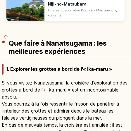
Niji-no-Matsubara
Château de Karatsu (Saga), « Maizuru-jō »,
construit de 1602 à 1608 par Terazawa
Saga
→
Hirotaka. Donjon reconstruit en 1966, vue
sur la pinède Niji-no-Matsubara.
Que faire à Nanatsugama : les
meilleures expériences
1. Explorer les grottes à bord de l'« Ika-maru »
Si vous visitez Nanatsugama, la croisière d'exploration des
grottes à bord de l'« Ika-maru » est un incontournable
absolu.
Vous pourrez à la fois ressentir le frisson de pénétrer à
l'intérieur des grottes et admirer depuis le bateau les
falaises vertigineuses qui plongent dans la mer.
En cas de mauvais temps, la croisière est annulée : il est