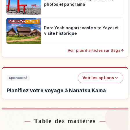
photos et panorama
Top 3
Culture Traditionnelle
Parc Yoshinogari : vaste site Yayoi et
visite historique
Voir plus d'articles sur Saga
→
Voir les options
Sponsorisé
Planifiez votre voyage à Nanatsu Kama
Table des matières
Hébergements près de Nanatsu Kama
↗