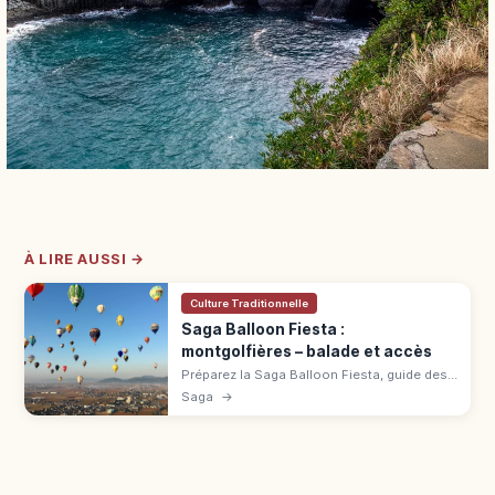
À LIRE AUSSI →
Culture Traditionnelle
Saga Balloon Fiesta :
montgolfières – balade et accès
Préparez la Saga Balloon Fiesta, guide des
montgolfières d’automne, avec vols
Saga
→
matinaux, ambiance festive et accès au
site.