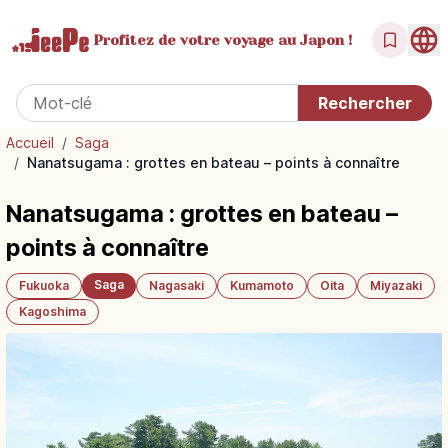
Profitez de votre
voyage au Japon !
Accueil
/
Saga
/
Nanatsugama : grottes en bateau – points à connaître
Nanatsugama : grottes en bateau –
points à connaître
Saga
Fukuoka
Nagasaki
Kumamoto
Oita
Miyazaki
Kagoshima