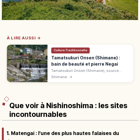
À LIRE AUSSI →
Culture Traditionnelle
Tamatsukuri Onsen (Shimane) :
bain de beauté et pierre Negai
Tamatsukuri Onsen (Shimane), source
millénaire réputée pour la peau. Pierre des
Shimane
→
vœux, bains de pieds et accès depuis JR
Tamatsukuri-Onsen.
Que voir à Nishinoshima : les sites
incontournables
1. Matengai : l'une des plus hautes falaises du