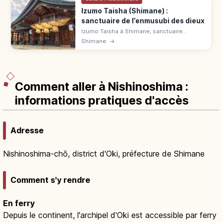
Izumo Taisha (Shimane) :
sanctuaire de l’enmusubi des dieux
Izumo Taisha à Shimane, sanctuaire
millénaire des liens d'amour. Honden trésor
Shimane
→
national, shimenawa de 13,6 m, accès via
JR Izumoshi puis Ichibata.
Comment aller à Nishinoshima :
informations pratiques d'accès
Adresse
Nishinoshima-chō, district d'Oki, préfecture de Shimane
Comment s'y rendre
En ferry
Depuis le continent, l'archipel d'Oki est accessible par ferry