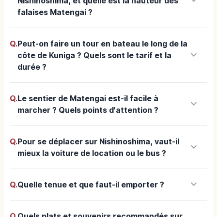
keyboard_arrow_down
Nishinoshima, et quelle est la hauteur des
falaises Matengai ?
Q.
Peut-on faire un tour en bateau le long de la
keyboard_arrow_down
côte de Kuniga ? Quels sont le tarif et la
durée ?
Q.
Le sentier de Matengai est-il facile à
keyboard_arrow_down
marcher ? Quels points d'attention ?
Q.
Pour se déplacer sur Nishinoshima, vaut-il
keyboard_arrow_down
mieux la voiture de location ou le bus ?
keyboard_arrow_down
Q.
Quelle tenue et que faut-il emporter ?
Q.
Quels plats et souvenirs recommandés sur