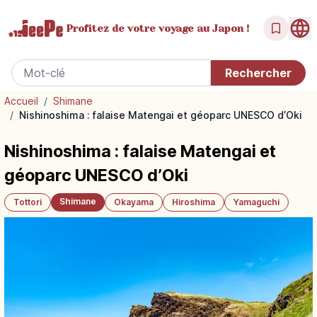
Profitez de votre
voyage au Japon !
Accueil
/
Shimane
/
Nishinoshima : falaise Matengai et géoparc UNESCO d’Oki
Nishinoshima : falaise Matengai et
géoparc UNESCO d’Oki
Shimane
Tottori
Okayama
Hiroshima
Yamaguchi