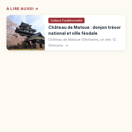
À LIRE AUSSI →
Culture Traditionnelle
Château de Matsue : donjon trésor
national et ville féodale
Château de Matsue (Shimane), un des 12
donjons d'origine et trésor national. Vue sur
Shimane
→
le lac Shinji, 800 ¥, bus 10 min depuis JR
Matsue.