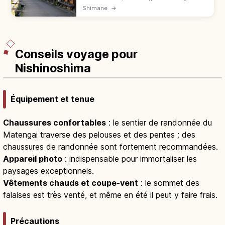
patrimoine UNESCO. Galerie Ryugenji (500
Shimane
→
¥), ville d'Omori, musée et accès par Ginzan
Cart payant.
Conseils voyage pour
Nishinoshima
Équipement et tenue
Chaussures confortables
: le sentier de randonnée du
Matengai traverse des pelouses et des pentes ; des
chaussures de randonnée sont fortement recommandées.
Appareil photo
: indispensable pour immortaliser les
paysages exceptionnels.
Vêtements chauds et coupe-vent
: le sommet des
falaises est très venté, et même en été il peut y faire frais.
Précautions