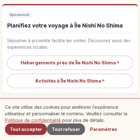
Sponsorisé
Planifiez votre voyage à Île Nishi No Shima
Séjourner à proximité facilite les visites. Découvrez aussi des
expériences locales.
Hébergements près de Île Nishi No Shima
↗
Activités à Île Nishi No Shima
↗
Ce site utilise des cookies pour améliorer l'expérience
utilisateur et personnaliser le contenu. Veuillez consulter la
À proximité
Politique de confidentialité
pour plus de détails.
Spots recommandés à
Tout accepter
Tout refuser
Paramètres
proximité