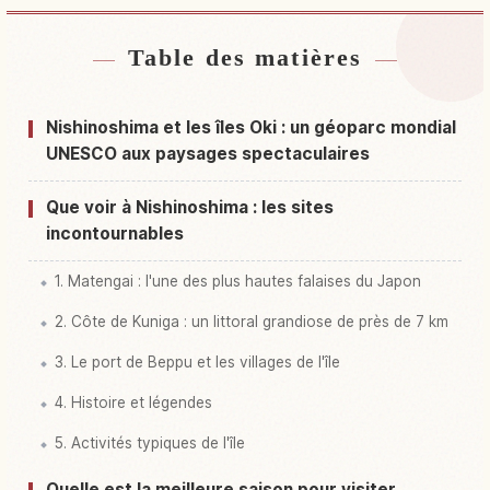
Table des matières
Hébergements près de Île Nishi No Shima
↗
Activités à Île Nishi No Shima
↗
Nishinoshima et les îles Oki : un géoparc mondial
UNESCO aux paysages spectaculaires
Que voir à Nishinoshima : les sites
incontournables
1. Matengai : l'une des plus hautes falaises du Japon
2. Côte de Kuniga : un littoral grandiose de près de 7 km
3. Le port de Beppu et les villages de l'île
4. Histoire et légendes
5. Activités typiques de l'île
Quelle est la meilleure saison pour visiter