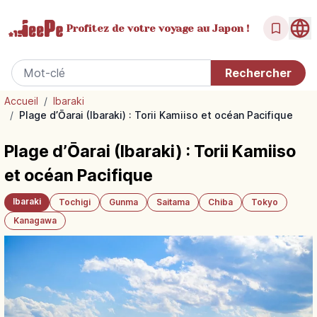
Profitez de votre
voyage au Japon !
Accueil
/
Ibaraki
/
Plage d’Ōarai (Ibaraki) : Torii Kamiiso et océan Pacifique
Plage d’Ōarai (Ibaraki) : Torii Kamiiso
et océan Pacifique
Ibaraki
Tochigi
Gunma
Saitama
Chiba
Tokyo
Kanagawa