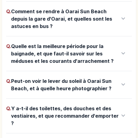
Q.
Comment se rendre à Oarai Sun Beach
keyboard_arrow_down
depuis la gare d'Oarai, et quelles sont les
astuces en bus ?
Q.
Quelle est la meilleure période pour la
keyboard_arrow_down
baignade, et que faut-il savoir sur les
méduses et les courants d'arrachement ?
Q.
Peut-on voir le lever du soleil à Oarai Sun
keyboard_arrow_down
Beach, et à quelle heure photographier ?
Q.
Y a-t-il des toilettes, des douches et des
keyboard_arrow_down
vestiaires, et que recommander d'emporter
?