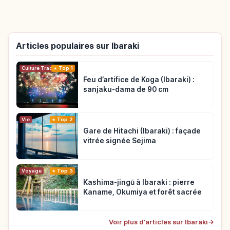
Articles populaires sur Ibaraki
Top 1
Culture Traditionnelle
Feu d’artifice de Koga (Ibaraki) :
sanjaku-dama de 90 cm
Vie
Top 2
Gare de Hitachi (Ibaraki) : façade
vitrée signée Sejima
Voyage
Top 3
Kashima-jingū à Ibaraki : pierre
Kaname, Okumiya et forêt sacrée
Voir plus d'articles sur Ibaraki
→