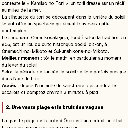
conteste le « Kamiiso no Torii », un torii dressé sur un récif
au milieu de la mer.
La silhouette du torii se découpant dans la lumière du soleil
levant offre un spectacle qui émeut tous ceux qui le
contemplent.
Le sanctuaire Ōarai Isosaki-jinja, fondé selon la tradition en
856, est un lieu de culte historique dédié, dit-on, à
Ōnamuchi-no-Mikoto et Sukunahikona-no-Mikoto.
Meilleur moment
: tôt le matin, en particulier au moment
du lever du soleil.
Selon la période de l'année, le soleil se lève parfois presque
dans l'axe du torii.
Accès
: depuis l'enceinte du sanctuaire, descendez les
escaliers et comptez environ 3 minutes à pied.
2. Une vaste plage et le bruit des vagues
La grande plage de la côte d'Ōarai est un endroit où il fait
bon se promener pour se ressourcer.