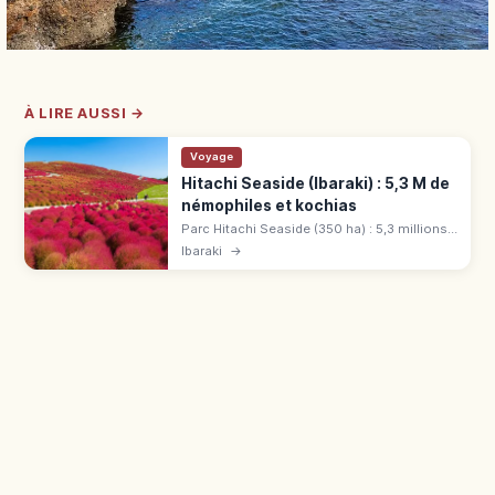
À LIRE AUSSI →
Voyage
Hitachi Seaside (Ibaraki) : 5,3 M de
némophiles et kochias
Parc Hitachi Seaside (350 ha) : 5,3 millions
de némophiles au printemps, kochias
Ibaraki
→
rouges en automne, pistes vélo, grande
roue et entrée dès 450 ¥.