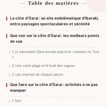
Table des matières
Hébergements près de Côte Ooarai Kaigan
↗
Activités à Côte Ooarai Kaigan
↗
La côte d'Ōarai : un site emblématique d'Ibaraki,
entre paysages spectaculaires et sérénité
Que voir sur la côte d'Ōarai : les meilleurs points
de vue
1. Le sanctuaire Ōarai Isosaki-jinja et le « Kamiiso no Torii
»
2. Une vaste plage et le bruit des vagues
3. Les charmes de chaque saison
Que faire sur la côte d'Ōarai : activités à ne pas
manquer
1. Surf