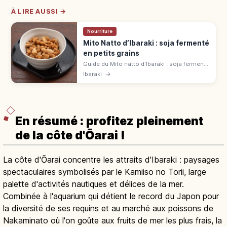
À LIRE AUSSI →
Nourriture
Mito Natto d’Ibaraki : soja fermenté
en petits grains
Guide du Mito natto d'Ibaraki : soja fermenté
en petits grains au parfum de paille, idées
Ibaraki
→
de dégustation avec riz et détour par le
jardin Kairakuen.
En résumé : profitez pleinement
de la côte d'Ōarai !
La côte d'Ōarai concentre les attraits d'Ibaraki : paysages
spectaculaires symbolisés par le Kamiiso no Torii, large
palette d'activités nautiques et délices de la mer.
Combinée à l'aquarium qui détient le record du Japon pour
la diversité de ses requins et au marché aux poissons de
Nakaminato où l'on goûte aux fruits de mer les plus frais, la