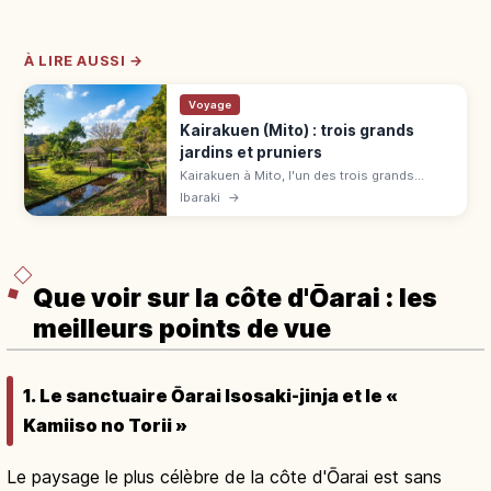
À LIRE AUSSI →
Voyage
Kairakuen (Mito) : trois grands
jardins et pruniers
Kairakuen à Mito, l'un des trois grands
jardins du Japon (1842). Fête des pruniers
Ibaraki
→
fév.-mars, Kōbuntei 230 ¥, entrée 320 ¥,
accès depuis Tokyo.
Que voir sur la côte d'Ōarai : les
meilleurs points de vue
1. Le sanctuaire Ōarai Isosaki-jinja et le «
Kamiiso no Torii »
Le paysage le plus célèbre de la côte d'Ōarai est sans