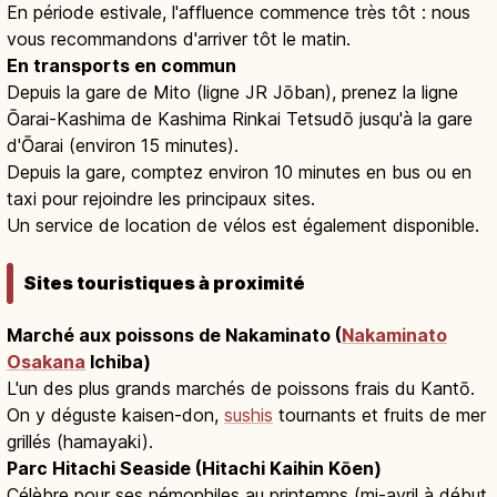
En période estivale, l'affluence commence très tôt : nous
vous recommandons d'arriver tôt le matin.
En transports en commun
Depuis la gare de Mito (ligne JR Jōban), prenez la ligne
Ōarai-Kashima de Kashima Rinkai Tetsudō jusqu'à la gare
d'Ōarai (environ 15 minutes).
Depuis la gare, comptez environ 10 minutes en bus ou en
taxi pour rejoindre les principaux sites.
Un service de location de vélos est également disponible.
Sites touristiques à proximité
Marché aux poissons de Nakaminato (
Nakaminato
Osakana
Ichiba)
L'un des plus grands marchés de poissons frais du Kantō.
On y déguste kaisen-don,
sushis
tournants et fruits de mer
grillés (hamayaki).
Parc Hitachi Seaside (Hitachi Kaihin Kōen)
Célèbre pour ses némophiles au printemps (mi-avril à début