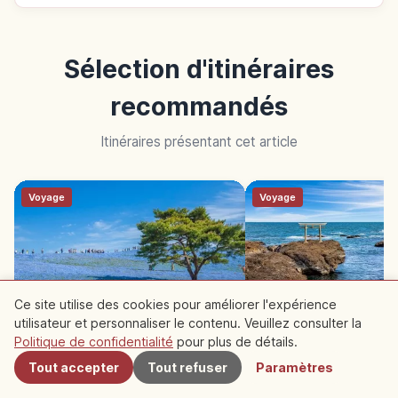
Sélection d'itinéraires
recommandés
Itinéraires présentant cet article
Voyage
Voyage
Ce site utilise des cookies pour améliorer l'expérience
utilisateur et personnaliser le contenu. Veuillez consulter la
À proximité
Ibaraki en 2 jours : Mito, Ōarai,
Ibaraki en été : Ōarai 
Politique de confidentialité
pour plus de détails.
Hitachinaka et Kasama
Hitachi Seaside en 1 j
Tout accepter
Tout refuser
Paramètres