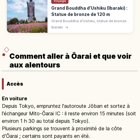
Voyage
Grand Bouddha d’Ushiku (Ibaraki) :
Statue de bronze de 120 m
Grand Bouddha d'Ushiku, statue de bronze
de 120 m. Visitez ses 5 niveaux, les 3 400
Ibaraki
→
statuettes, l'observatoire à 85 m et le jardin.
Entrée 800 ¥.
Comment aller à Ōarai et que voir
aux alentours
Accès
En voiture
Depuis Tokyo, empruntez l'autoroute Jōban et sortez à
l'échangeur Mito-Ōarai IC : il reste environ 15 minutes (soit
environ 1 h 30 au total depuis Tokyo).
Plusieurs parkings se trouvent à proximité de la côte
d'Ōarai ; certains sont payants en été.