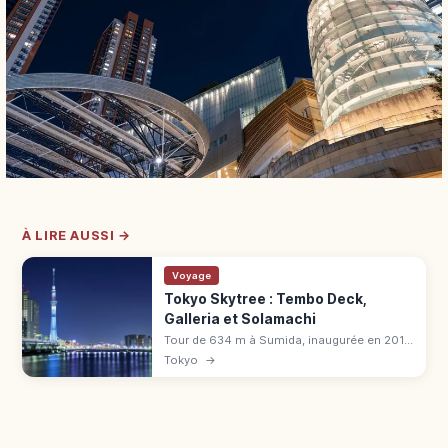
À LIRE AUSSI →
Voyage
Tokyo Skytree : Tembo Deck,
Galleria et Solamachi
Tour de 634 m à Sumida, inaugurée en 2012.
Tembo Deck à 350 m, Galleria à 450 m,
Tokyo
→
Sorakara Point à 451,2 m. Centre Solamachi
avec plus de 300 boutiques.