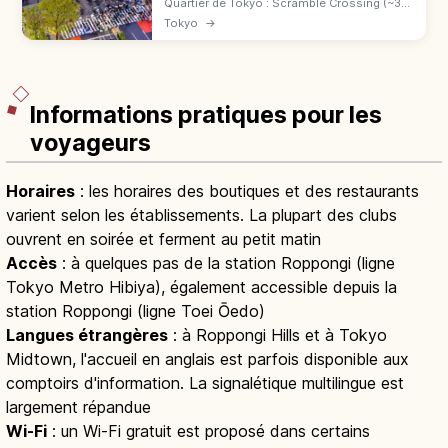
Quartier de Tokyo : Scramble Crossing (~3
000 piétons à chaque feu), statue de
Tokyo
→
Hachikō, Shibuya Scramble Square, Hikarie
et Stream. 40 min de Haneda.
Informations pratiques pour les
voyageurs
Horaires
: les horaires des boutiques et des restaurants
varient selon les établissements. La plupart des clubs
ouvrent en soirée et ferment au petit matin
Accès
: à quelques pas de la station Roppongi (ligne
Tokyo Metro Hibiya), également accessible depuis la
station Roppongi (ligne Toei Ōedo)
Langues étrangères
: à Roppongi Hills et à Tokyo
Midtown, l'accueil en anglais est parfois disponible aux
comptoirs d'information. La signalétique multilingue est
largement répandue
Wi-Fi
: un Wi-Fi gratuit est proposé dans certains