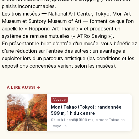
plaisirs incontournables.
Les trois musées — National Art Center, Tokyo, Mori Art
Museum et Suntory Museum of Art — forment ce que l'on
appelle le « Roppongi Art Triangle » et proposent un
système de remises mutuelles (« ATRo Saving »).
En présentant le billet d'entrée d'un musée, vous bénéficiez
d'une réduction sur l'entrée des autres : un avantage à
exploiter lors d'un parcours artistique (les conditions et les
expositions concernées varient selon les musées).
À LIRE AUSSI →
Voyage
Mont Takao (Tokyo) : randonnée
599 m, 1 h du centre
Situé à Hachiōji (599 m), le mont Takao est
classé 3 étoiles au Guide Vert Michelin.
Tokyo
→
Funiculaire, télésiège, Yakuō-in, vue sur le
Fuji. 50 min de Shinjuku.