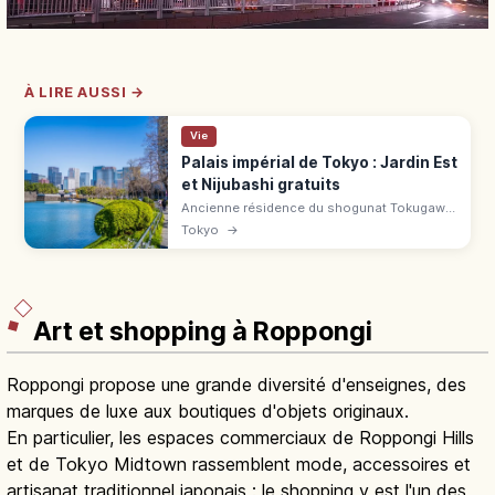
À LIRE AUSSI →
Vie
Palais impérial de Tokyo : Jardin Est
et Nijubashi gratuits
Ancienne résidence du shogunat Tokugawa
devenue palais impérial en 1869. Jardins de
Tokyo
→
l'Est (21 ha) accessibles gratuitement à 15
min de la gare de Tokyo.
Art et shopping à Roppongi
Roppongi propose une grande diversité d'enseignes, des
marques de luxe aux boutiques d'objets originaux.
En particulier, les espaces commerciaux de Roppongi Hills
et de Tokyo Midtown rassemblent mode, accessoires et
artisanat traditionnel japonais : le shopping y est l'un des