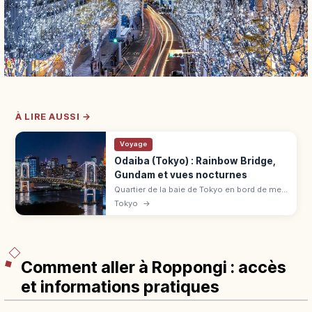
À LIRE AUSSI →
Voyage
Odaiba (Tokyo) : Rainbow Bridge,
Gundam et vues nocturnes
Quartier de la baie de Tokyo en bord de mer :
Rainbow Bridge (promenade piétonne 1,7
Tokyo
→
km), statue Unicorn Gundam à DiverCity,
plage artificielle de 800 m.
Comment aller à Roppongi : accès
et informations pratiques