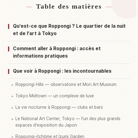
Table des matières
Hébergements près de Gare Roppongi, Tokyo
↗
Activités à Gare Roppongi, Tokyo
↗
Qu'est-ce que Roppongi ? Le quartier de la nuit
et de l'art à Tokyo
Comment aller à Roppongi : accès et
informations pratiques
Que voir à Roppongi : les incontournables
Roppongi Hills — observatoire et Mori Art Museum
Tokyo Midtown — un complexe de luxe
La vie nocturne à Roppongi — clubs et bars
Le National Art Center, Tokyo — l'un des plus grands
espaces d'exposition du Japon
Roppongi-itchōme et Izumi Garden