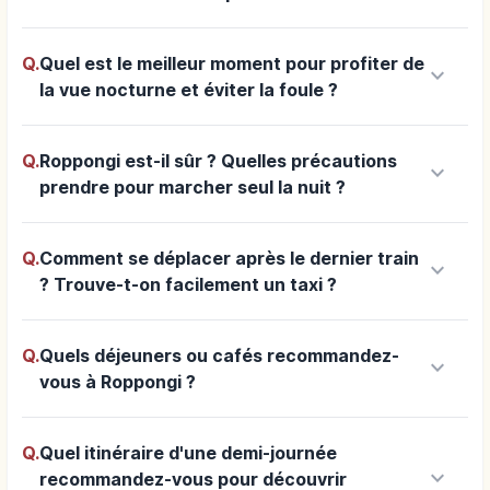
Q.
Quel est le meilleur moment pour profiter de
keyboard_arrow_down
la vue nocturne et éviter la foule ?
Q.
Roppongi est-il sûr ? Quelles précautions
keyboard_arrow_down
prendre pour marcher seul la nuit ?
Q.
Comment se déplacer après le dernier train
keyboard_arrow_down
? Trouve-t-on facilement un taxi ?
Q.
Quels déjeuners ou cafés recommandez-
keyboard_arrow_down
vous à Roppongi ?
Q.
Quel itinéraire d'une demi-journée
keyboard_arrow_down
recommandez-vous pour découvrir