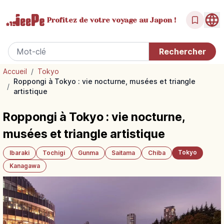
Profitez de votre
voyage au Japon !
Accueil
/
Tokyo
Roppongi à Tokyo : vie nocturne, musées et triangle
/
artistique
Roppongi à Tokyo : vie nocturne,
musées et triangle artistique
Tokyo
Ibaraki
Tochigi
Gunma
Saitama
Chiba
Kanagawa