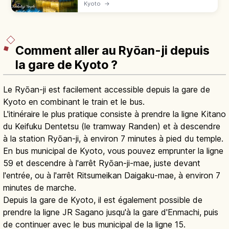
(UNESCO) éblouit avec ses 3 étages dorés
Kyoto
→
reflétés dans l'étang. Tarifs, horaires, accès
en bus et meilleures saisons.
Comment aller au Ryōan-ji depuis
la gare de Kyoto ?
Le Ryōan-ji est facilement accessible depuis la gare de
Kyoto en combinant le train et le bus.
L'itinéraire le plus pratique consiste à prendre la ligne Kitano
du Keifuku Dentetsu (le tramway Randen) et à descendre
à la station Ryōan-ji, à environ 7 minutes à pied du temple.
En bus municipal de Kyoto, vous pouvez emprunter la ligne
59 et descendre à l'arrêt Ryōan-ji-mae, juste devant
l'entrée, ou à l'arrêt Ritsumeikan Daigaku-mae, à environ 7
minutes de marche.
Depuis la gare de Kyoto, il est également possible de
prendre la ligne JR Sagano jusqu'à la gare d'Enmachi, puis
de continuer avec le bus municipal de la ligne 15.