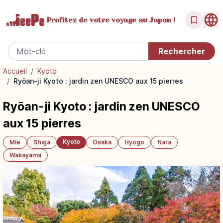
Profitez de votre
voyage au Japon !
Accueil
/
Kyoto
/
Ryōan-ji Kyoto : jardin zen UNESCO aux 15 pierres
Ryōan-ji Kyoto : jardin zen UNESCO
aux 15 pierres
Kyoto
Mie
Shiga
Osaka
Hyogo
Nara
Wakayama