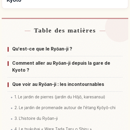
Table des matières
Hébergements près de Temple Ryoan-ji, Kyoto
↗
Activités à Temple Ryoan-ji, Kyoto
↗
Qu'est-ce que le Ryōan-ji ?
Comment aller au Ryōan-ji depuis la gare de
Kyoto ?
Que voir au Ryōan-ji : les incontournables
1. Le jardin de pierres (jardin du Hōjō, karesansui)
2. Le jardin de promenade autour de l'étang Kyōyō-chi
3. L'histoire du Ryōan-ji
4. Le tsukubai « Ware Tada Taru o Shiru »