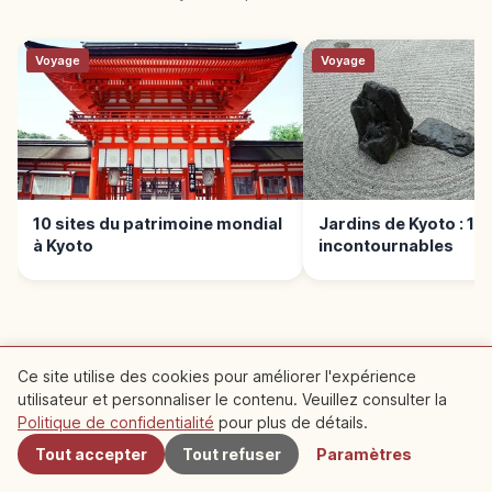
Voyage
Voyage
10 sites du patrimoine mondial
Jardins de Kyoto : 10 
à Kyoto
incontournables
Ce site utilise des cookies pour améliorer l'expérience
utilisateur et personnaliser le contenu. Veuillez consulter la
À proximité
Spots recommandés à
Politique de confidentialité
pour plus de détails.
Tout accepter
Tout refuser
Paramètres
proximité