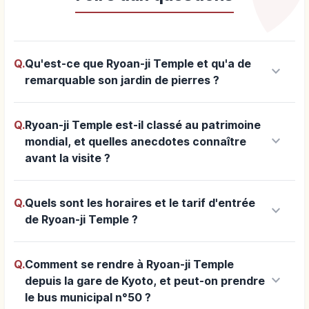
Q.
Qu'est-ce que Ryoan-ji Temple et qu'a de
keyboard_arrow_down
remarquable son jardin de pierres ?
Q.
Ryoan-ji Temple est-il classé au patrimoine
keyboard_arrow_down
mondial, et quelles anecdotes connaître
avant la visite ?
Q.
Quels sont les horaires et le tarif d'entrée
keyboard_arrow_down
de Ryoan-ji Temple ?
Q.
Comment se rendre à Ryoan-ji Temple
keyboard_arrow_down
depuis la gare de Kyoto, et peut-on prendre
le bus municipal n°50 ?