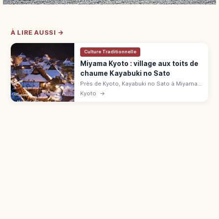
À LIRE AUSSI →
Culture Traditionnelle
Miyama Kyoto : village aux toits de
chaume Kayabuki no Sato
Près de Kyoto, Kayabuki no Sato à Miyama
compte 39 chaumières sur 50 maisons.
Kyoto
→
Musée, parking, accès en bus depuis
Hiyoshi.