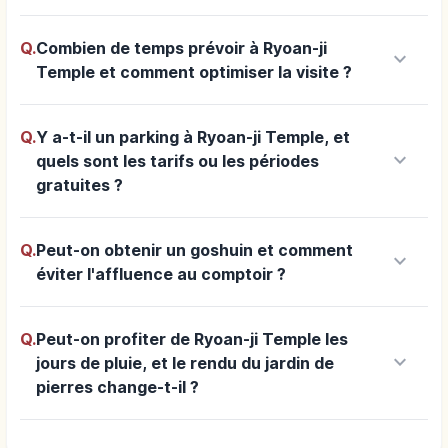
Q.
Combien de temps prévoir à Ryoan-ji
keyboard_arrow_down
Temple et comment optimiser la visite ?
Q.
Y a-t-il un parking à Ryoan-ji Temple, et
keyboard_arrow_down
quels sont les tarifs ou les périodes
gratuites ?
Q.
Peut-on obtenir un goshuin et comment
keyboard_arrow_down
éviter l'affluence au comptoir ?
Q.
Peut-on profiter de Ryoan-ji Temple les
keyboard_arrow_down
jours de pluie, et le rendu du jardin de
pierres change-t-il ?