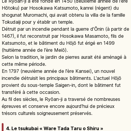
Le Ryōan-ji a été fondé en 1450 (deuxième année de l'ère
Hōtoku) par Hosokawa Katsumoto, kanrei (régent) du
shogunat Muromachi, qui avait obtenu la villa de la famille
Tokudaiji pour y établir un temple.
Détruit par un incendie pendant la guerre d'Ōnin (à partir de
1467), il fut reconstruit par Hosokawa Masamoto, fils de
Katsumoto, et le bâtiment du Hōjō fut érigé en 1499
(huitième année de l'ère Meiō).
Selon la tradition, le jardin de pierres aurait été aménagé à
cette même période.
En 1797 (neuvième année de l'ère Kansei), un nouvel
incendie détruisit les principaux bâtiments. L'actuel Hōjō
provient du sous-temple Saigen-in, dont le bâtiment fut
transféré à cette occasion.
Au fil des siècles, le Ryōan-ji a traversé de nombreuses
épreuves et conserve encore aujourd'hui de précieux
trésors culturels soigneusement préservés.
4. Le tsukubai « Ware Tada Taru o Shiru »