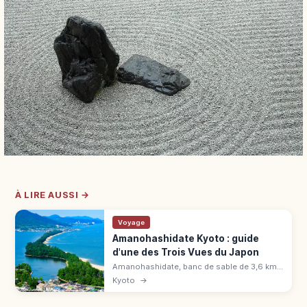
À LIRE AUSSI →
Voyage
Amanohashidate Kyoto : guide
d'une des Trois Vues du Japon
Amanohashidate, banc de sable de 3,6 km
bordé de 6 700 pins : une des Trois Vues du
Kyoto
→
Japon. Panoramas, vélo, spécialités, accès
en 2h depuis Kyoto.