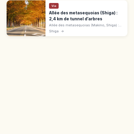
Vie
Allée des metasequoias (Shiga) :
2,4 km de tunnel d’arbres
Allée des metasequoias (Makino, Shiga) :
2,4 km de tunnel d'arbres aux 4 saisons.
Shiga
→
Parmi les 100 plus belles allées du Japon.
Parking, vélos, bus JR Makino.