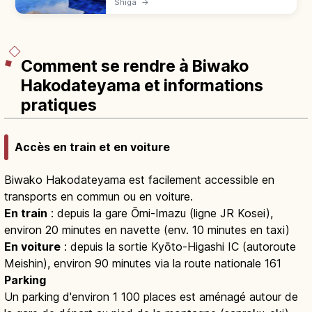
Shiga
→
Téléphérique 5 min, Infinity Lounge, Café
360, pass 5 000 ¥. Bus de JR Shiga.
Comment se rendre à Biwako
Hakodateyama et informations
pratiques
Accès en train et en voiture
Biwako Hakodateyama est facilement accessible en
transports en commun ou en voiture.
En train
: depuis la gare Ōmi-Imazu (ligne JR Kosei),
environ 20 minutes en navette (env. 10 minutes en taxi)
En voiture
: depuis la sortie Kyōto-Higashi IC (autoroute
Meishin), environ 90 minutes via la route nationale 161
Parking
Un parking d'environ 1 100 places est aménagé autour de