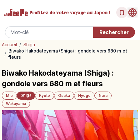
Profitez de votre
voyage au Japon !
Accueil
/
Shiga
Biwako Hakodateyama (Shiga) : gondole vers 680 m et
/
fleurs
Biwako Hakodateyama (Shiga) :
gondole vers 680 m et fleurs
Shiga
Mie
Kyoto
Osaka
Hyogo
Nara
Wakayama