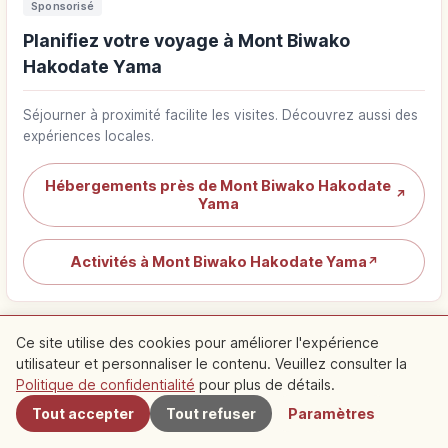
Sponsorisé
Planifiez votre voyage à Mont Biwako
Hakodate Yama
Séjourner à proximité facilite les visites. Découvrez aussi des
expériences locales.
Hébergements près de Mont Biwako Hakodate
↗
Yama
Activités à Mont Biwako Hakodate Yama
↗
Ce site utilise des cookies pour améliorer l'expérience
utilisateur et personnaliser le contenu. Veuillez consulter la
À proximité
Politique de confidentialité
pour plus de détails.
Spots recommandés à
Tout accepter
Tout refuser
Paramètres
proximité