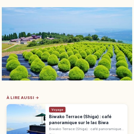
À LIRE AUSSI →
Voyage
Biwako Terrace (Shiga) : café
panoramique sur le lac Biwa
Biwako Terrace (Shiga) : café panoramique
au sommet, vue sur le lac Biwa.