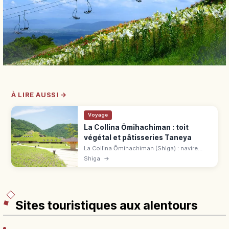
À LIRE AUSSI →
Voyage
La Collina Ōmihachiman : toit
végétal et pâtisseries Taneya
La Collina Ōmihachiman (Shiga) : navire
amiral Taneya, toit végétal de Terunobu
Shiga
→
Fujimori. Gratuit, 9 h-18 h, Baum Factory.
Bus 10 min de JR Ōmihachiman.
Sites touristiques aux alentours