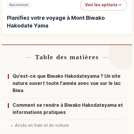
Voir les options
Sponsorisé
Planifiez votre voyage à Mont Biwako
Hakodate Yama
Table des matières
Hébergements près de Mont Biwako Hakodate
↗
Yama
Qu'est-ce que Biwako Hakodateyama ? Un site
Activités à Mont Biwako Hakodate Yama
↗
nature ouvert toute l'année avec vue sur le lac
Biwa
Comment se rendre à Biwako Hakodateyama et
informations pratiques
Accès en train et en voiture