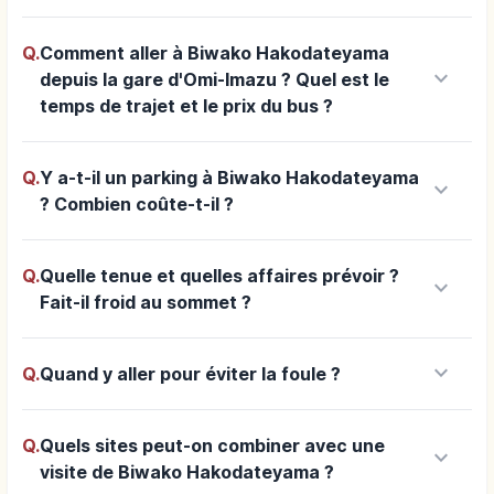
Q.
Comment aller à Biwako Hakodateyama
keyboard_arrow_down
depuis la gare d'Omi-Imazu ? Quel est le
temps de trajet et le prix du bus ?
Q.
Y a-t-il un parking à Biwako Hakodateyama
keyboard_arrow_down
? Combien coûte-t-il ?
Q.
Quelle tenue et quelles affaires prévoir ?
keyboard_arrow_down
Fait-il froid au sommet ?
keyboard_arrow_down
Q.
Quand y aller pour éviter la foule ?
Q.
Quels sites peut-on combiner avec une
keyboard_arrow_down
visite de Biwako Hakodateyama ?