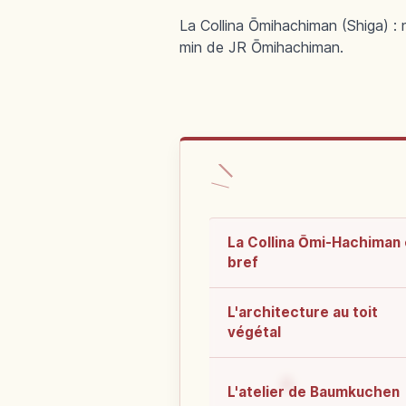
La Collina Ōmihachiman (Shiga) : n
min de JR Ōmihachiman.
La Collina Ōmi-Hachiman
bref
L'architecture au toit
végétal
L'atelier de Baumkuchen