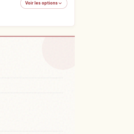
Voir les options
riina Omihachiman
↗