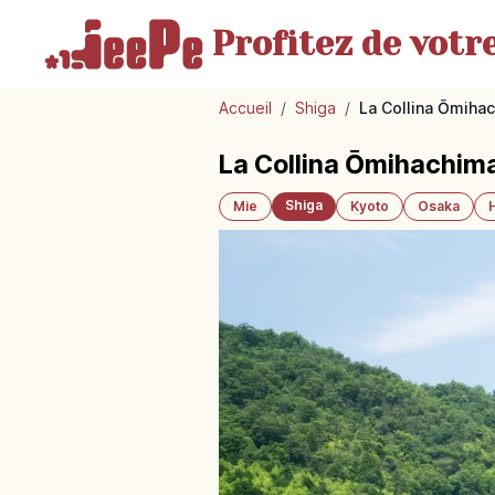
Profitez de votr
Accueil
/
Shiga
/
La Collina Ōmihac
La Collina Ōmihachiman
Shiga
Mie
Kyoto
Osaka