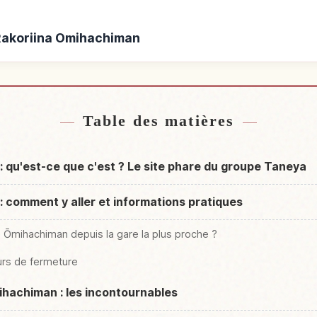
 Rakoriina Omihachiman
akoriina Omihachiman
Activités à Rako
↗
Table des matières
: qu'est-ce que c'est ? Le site phare du groupe Taneya
: comment y aller et informations pratiques
a Ōmihachiman depuis la gare la plus proche ?
ours de fermeture
mihachiman : les incontournables