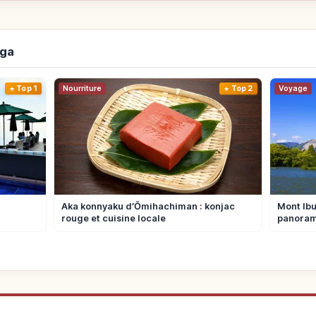
iga
Top 1
Nourriture
Top 2
Voyage
Aka konnyaku d’Ōmihachiman : konjac
Mont Ibu
rouge et cuisine locale
panora