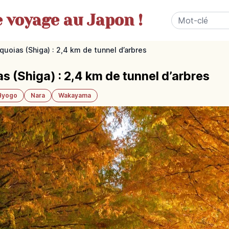
e
voyage au Japon !
uoias (Shiga) : 2,4 km de tunnel d’arbres
s (Shiga) : 2,4 km de tunnel d’arbres
Hyogo
Nara
Wakayama