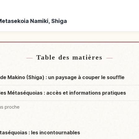
Metasekoia Namiki, Shiga
tasekoia Namiki, Shiga
Activités à Metase
↗
Table des matières
de Makino (Shiga) : un paysage à couper le souffle
 des Métaséquoias : accès et informations pratiques
lus proche
étaséquoias : les incontournables