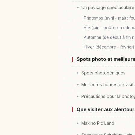
Un paysage spectaculaire
Printemps (avril - mai) : fe
Été (juin - août) : un ride
Automne (de début à fin no
Hiver (décembre - février) 
Spots photo et meilleur
Spots photogéniques
Meilleures heures de visit
Précautions pour la photo
Que visiter aux alentour
Makino Pic Land
Sanctuaire Shirahige-jinja