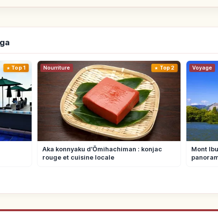
iga
Top 1
Nourriture
Top 2
Voyage
Aka konnyaku d’Ōmihachiman : konjac
Mont Ibu
rouge et cuisine locale
panora