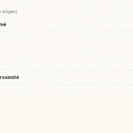
o-kōgen)
umé
roximité