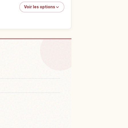
Voir les options
koia Namiki, Shiga
↗