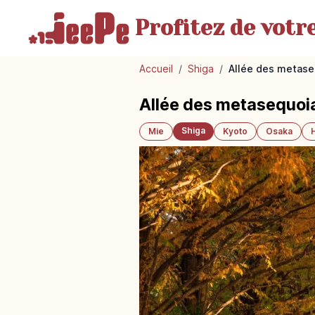
Profitez de votr
Accueil
/
Shiga
/
Allée des metaseq
Allée des metasequoia
Shiga
Mie
Kyoto
Osaka