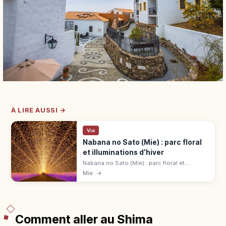
À LIRE AUSSI →
Vie
Nabana no Sato (Mie) : parc floral
et illuminations d’hiver
Nabana no Sato (Mie) : parc floral et
grandes illuminations hivernales. Begonia
Mie
→
Garden 600 espèces. 2 500-3 000 ¥ (bon 1
000 ¥). Bus depuis Kintetsu Nagashima.
Comment aller au Shima