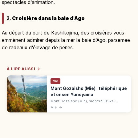
spectacles d'animation.
2.
Croisière dans la baie d'Ago
Au départ du port de Kashikojima, des croisières vous
emmènent admirer depuis la mer la baie d'Ago, parsemée
de radeaux d'élevage de perles.
À LIRE AUSSI →
Vie
Mont Gozaisho (Mie) : téléphérique
et onsen Yunoyama
Mont Gozaisho (Mie), monts Suzuka :
panoramas 4 saisons, sentiers, onsen
Mie
→
Yunoyama. Téléphérique AR 2 600 ¥/1 300
¥. Bus 10 min de Yunoyama Onsen.