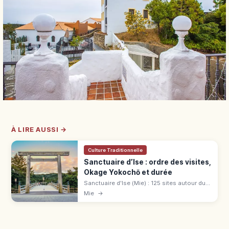
À LIRE AUSSI →
Culture Traditionnelle
Sanctuaire d’Ise : ordre des visites,
Okage Yokochō et durée
Sanctuaire d'Ise (Mie) : 125 sites autour du
Naikū et du Gekū. Ordre Gekū → Naikū
Mie
→
(30+60 min), Mitarashi, Okage Yokochō.
Ouverture 5 h pour éviter la foule.