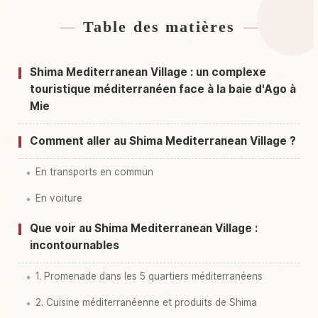
Table des matières
Hébergements près de Virejji & Hoteru Shima
↗
Chichuukai Mura
Shima Mediterranean Village : un complexe
Activités à Virejji & Hoteru Shima Chichuukai
touristique méditerranéen face à la baie d'Ago à
↗
Mura
Mie
Comment aller au Shima Mediterranean Village ?
En transports en commun
En voiture
Que voir au Shima Mediterranean Village :
incontournables
1. Promenade dans les 5 quartiers méditerranéens
2. Cuisine méditerranéenne et produits de Shima