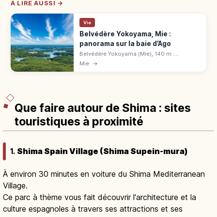
À LIRE AUSSI →
Vie
Belvédère Yokoyama, Mie :
panorama sur la baie d’Ago
Belvédère Yokoyama (Mie), 140 m :
panorama de rêve sur la baie d'Ago. Tenkū
Mie
→
Café Terrace, centre de visite gratuit. 10 min
en taxi de Kintetsu Ugata.
Que faire autour de Shima : sites
touristiques à proximité
1.
Shima Spain Village (Shima Supein-mura)
À environ 30 minutes en voiture du Shima Mediterranean
Village.
Ce parc à thème vous fait découvrir l'architecture et la
culture espagnoles à travers ses attractions et ses