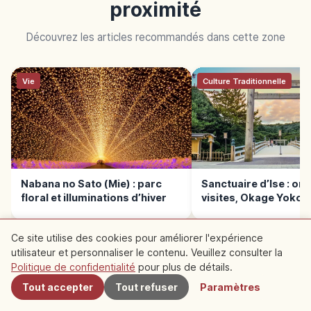
proximité
Découvrez les articles recommandés dans cette zone
Vie
Culture Traditionnelle
Nabana no Sato (Mie) : parc
Sanctuaire d’Ise : or
floral et illuminations d’hiver
visites, Okage Yokoc
durée
Ce site utilise des cookies pour améliorer l'expérience
utilisateur et personnaliser le contenu. Veuillez consulter la
À proximité
Politique de confidentialité
pour plus de détails.
LIRE LA SUITE →
Tout accepter
Tout refuser
Paramètres
Vie