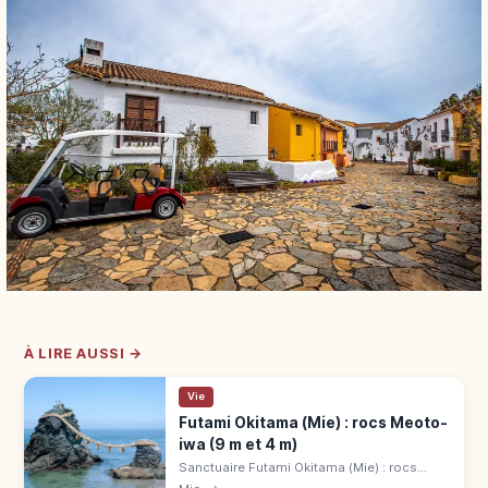
À LIRE AUSSI →
Vie
Futami Okitama (Mie) : rocs Meoto-
iwa (9 m et 4 m)
Sanctuaire Futami Okitama (Mie) : rocs
Meoto-iwa (9 m et 4 m), purification avant