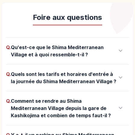
Foire aux questions
Q.
Qu'est-ce que le Shima Mediterranean
keyboard_arrow_down
Village et à quoi ressemble-t-il ?
Q.
Quels sont les tarifs et horaires d'entrée à
keyboard_arrow_down
la journée du Shima Mediterranean Village ?
Q.
Comment se rendre au Shima
keyboard_arrow_down
Mediterranean Village depuis la gare de
Kashikojima et combien de temps faut-il ?
Q.
Y a-t-il un parking au Shima Mediterranean