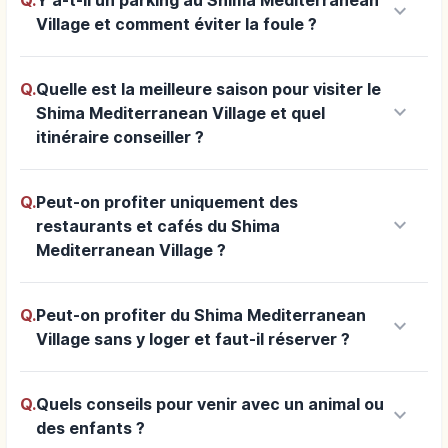
keyboard_arrow_down
Village et comment éviter la foule ?
Q.
Quelle est la meilleure saison pour visiter le
keyboard_arrow_down
Shima Mediterranean Village et quel
itinéraire conseiller ?
Q.
Peut-on profiter uniquement des
keyboard_arrow_down
restaurants et cafés du Shima
Mediterranean Village ?
Q.
Peut-on profiter du Shima Mediterranean
keyboard_arrow_down
Village sans y loger et faut-il réserver ?
Q.
Quels conseils pour venir avec un animal ou
keyboard_arrow_down
des enfants ?