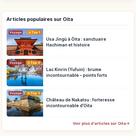
Articles populaires sur Oita
Voyage
Top 1
Usa Jingū à Ōita : sanctuaire
Hachiman et histoire
Voyage
Top 2
Lac Kinrin (Yufuin) : brume
incontournable – points forts
Voyage
Top 3
Château de Nakatsu : forteresse
incontournable d’Oita
Voir plus d'articles sur Oita
→