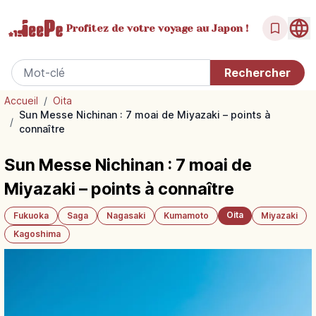
Profitez de votre
voyage au Japon !
Accueil
/
Oita
Sun Messe Nichinan : 7 moai de Miyazaki – points à
/
connaître
Sun Messe Nichinan : 7 moai de
Miyazaki – points à connaître
Oita
Fukuoka
Saga
Nagasaki
Kumamoto
Miyazaki
Kagoshima