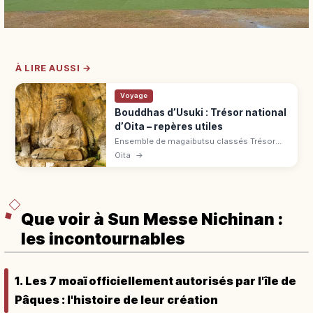
À LIRE AUSSI →
Voyage
Bouddhas d’Usuki : Trésor national
d’Oita – repères utiles
Ensemble de magaibutsu classés Trésor
national, sculptés entre fin Heian et époque
Oita
→
Kamakura dans le tuf volcanique à Usuki
(Ōita). 4 groupes de statues.
Que voir à Sun Messe Nichinan :
les incontournables
1. Les 7 moaï officiellement autorisés par l'île de
Pâques : l'histoire de leur création