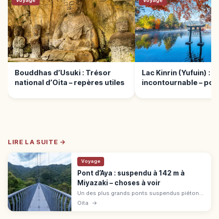
Voyage
Voyage
Bouddhas d’Usuki : Trésor
Lac Kinrin (Yufuin) : 
national d’Oita – repères utiles
incontournable – poin
LIRE LA SUITE →
Voyage
Pont d’Aya : suspendu à 142 m à
Miyazaki – choses à voir
Un des plus grands ponts suspendus piétons
du Japon (142 m × 250 m × 1,2 m) à Aya,
Oita
→
Higashimorokata (Miyazaki). Forêt de feuillus
du parc quasi national.