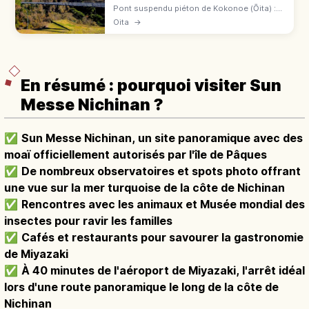
Pont suspendu piéton de Kokonoe (Ōita) :
390 m de long, 173 m au-dessus de la
Oita
→
gorge, 1,5 m de large. Vue sur la cascade
Shindō no Taki et la chaîne du Kujū.
En résumé : pourquoi visiter Sun
Messe Nichinan ?
✅
Sun Messe Nichinan, un site panoramique avec des
moaï officiellement autorisés par l'île de Pâques
✅
De nombreux observatoires et spots photo offrant
une vue sur la mer turquoise de la côte de Nichinan
✅
Rencontres avec les animaux et Musée mondial des
insectes pour ravir les familles
✅
Cafés et restaurants pour savourer la gastronomie
de Miyazaki
✅
À 40 minutes de l'aéroport de Miyazaki, l'arrêt idéal
lors d'une route panoramique le long de la côte de
Nichinan