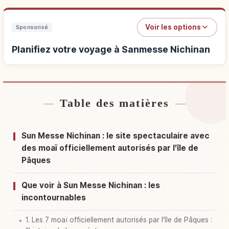
Voir les options
Sponsorisé
Planifiez votre voyage à Sanmesse Nichinan
Table des matières
Hébergements près de Sanmesse Nichinan
↗
Activités à Sanmesse Nichinan
↗
Sun Messe Nichinan : le site spectaculaire avec
des moaï officiellement autorisés par l'île de
Pâques
Que voir à Sun Messe Nichinan : les
incontournables
1. Les 7 moaï officiellement autorisés par l'île de Pâques :