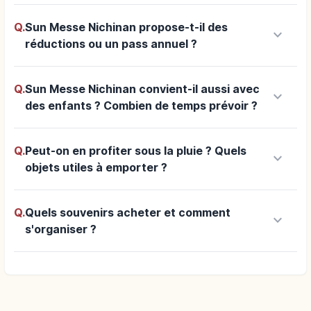
Q.
Sun Messe Nichinan propose-t-il des
keyboard_arrow_down
réductions ou un pass annuel ?
Q.
Sun Messe Nichinan convient-il aussi avec
keyboard_arrow_down
des enfants ? Combien de temps prévoir ?
Q.
Peut-on en profiter sous la pluie ? Quels
keyboard_arrow_down
objets utiles à emporter ?
Q.
Quels souvenirs acheter et comment
keyboard_arrow_down
s'organiser ?