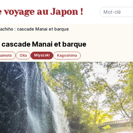
e
voyage au Japon !
achiho : cascade Manai et barque
: cascade Manai et barque
Miyazaki
amoto
Oita
Kagoshima