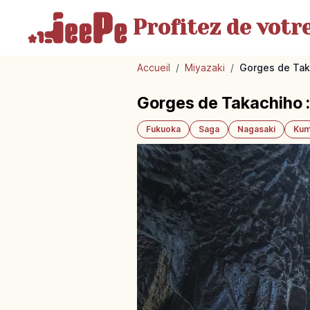
Profitez de votr
Accueil
/
Miyazaki
/
Gorges de Tak
Gorges de Takachiho 
Fukuoka
Saga
Nagasaki
Kum