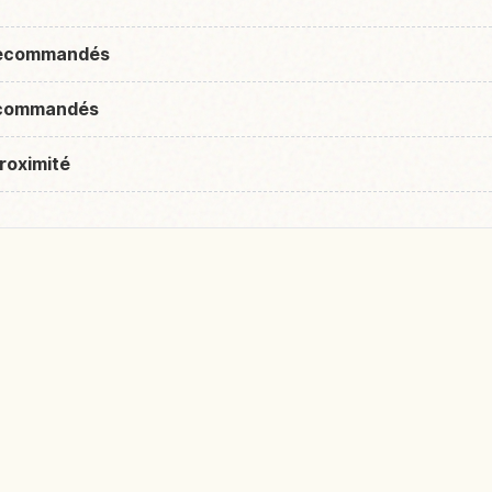
 recommandés
recommandés
roximité