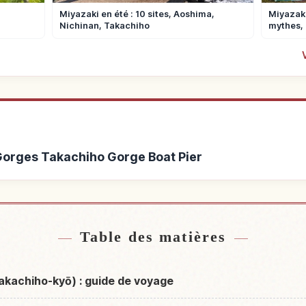
Miyazaki en été : 10 sites, Aoshima,
Miyazaki
Nichinan, Takachiho
mythes,
 Gorges Takachiho Gorge Boat Pier
orges Takachiho Gorge
Activités à Gorges Tak
↗
Pier
Table des matières
akachiho-kyō) : guide de voyage