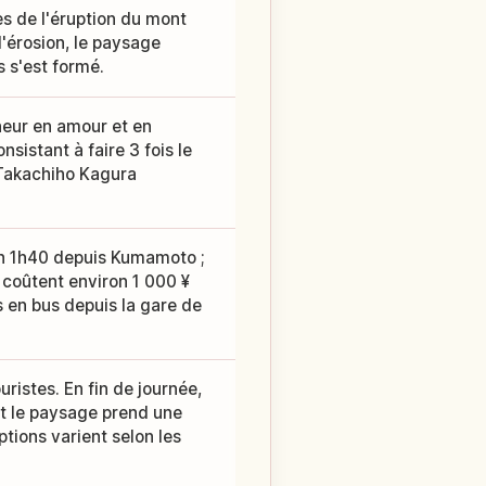
es de l'éruption du mont
 l'érosion, le paysage
 s'est formé.
heur en amour et en
sistant à faire 3 fois le
 Takachiho Kagura
on 1h40 depuis Kumamoto ;
 coûtent environ 1 000 ¥
 en bus depuis la gare de
istes. En fin de journée,
et le paysage prend une
ptions varient selon les