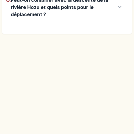
Q.
Peut-on combiner avec la descente de la
keyboard_arrow_down
rivière Hozu et quels points pour le
déplacement ?