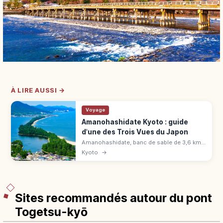
À LIRE AUSSI →
Voyage
Amanohashidate Kyoto : guide
d'une des Trois Vues du Japon
Amanohashidate, banc de sable de 3,6 km
bordé de 6 700 pins : une des Trois Vues du
Kyoto
→
Japon. Panoramas, vélo, spécialités, accès
en 2h depuis Kyoto.
Sites recommandés autour du pont
Togetsu-kyō