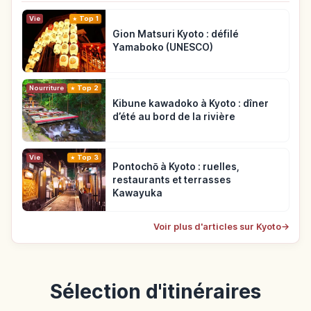
Vie
Top 1
Gion Matsuri Kyoto : défilé
Yamaboko (UNESCO)
Nourriture
Top 2
Kibune kawadoko à Kyoto : dîner
d’été au bord de la rivière
Vie
Top 3
Pontochō à Kyoto : ruelles,
restaurants et terrasses
Kawayuka
Voir plus d'articles sur Kyoto
→
Sélection d'itinéraires