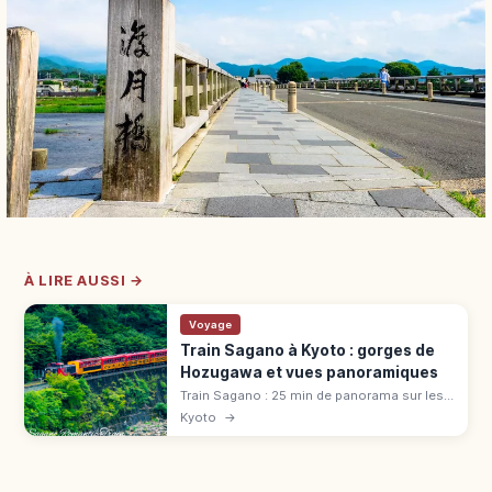
À LIRE AUSSI →
Voyage
Train Sagano à Kyoto : gorges de
Hozugawa et vues panoramiques
Train Sagano : 25 min de panorama sur les
gorges de Hozugawa (7,3 km). Tarif 880 ¥,
Kyoto
→
voiture « The Rich », réservation cerisiers et
érables.