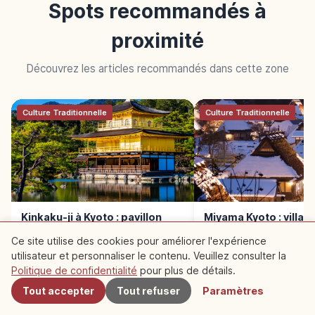
Spots recommandés à
proximité
Découvrez les articles recommandés dans cette zone
Culture Traditionnelle
Culture Traditionnelle
Kinkaku-ji à Kyoto : pavillon
Miyama Kyoto : village
doré, étang miroir et accès
de chaume Kayabuki 
Ce site utilise des cookies pour améliorer l'expérience
utilisateur et personnaliser le contenu. Veuillez consulter la
À proximité
Politique de confidentialité
pour plus de détails.
Tout accepter
Tout refuser
Paramètres
Découvrir Voyage
Explorer Kyoto