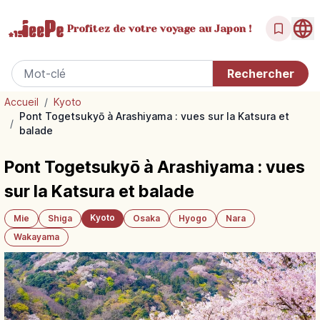
Profitez de votre
voyage au Japon !
Accueil
/
Kyoto
Pont Togetsukyō à Arashiyama : vues sur la Katsura et
/
balade
Pont Togetsukyō à Arashiyama : vues
sur la Katsura et balade
Kyoto
Mie
Shiga
Osaka
Hyogo
Nara
Wakayama