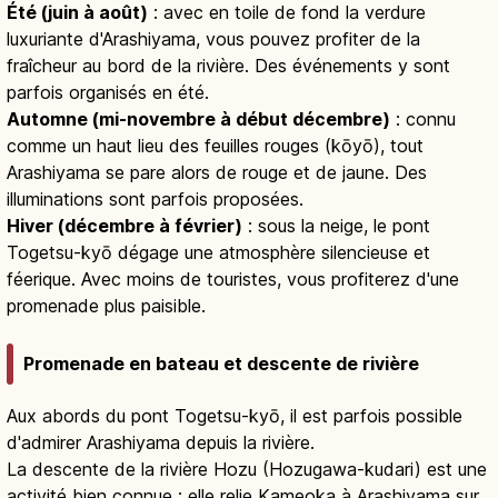
Été (juin à août)
: avec en toile de fond la verdure
luxuriante d'Arashiyama, vous pouvez profiter de la
fraîcheur au bord de la rivière. Des événements y sont
parfois organisés en été.
Automne (mi-novembre à début décembre)
: connu
comme un haut lieu des feuilles rouges (kōyō), tout
Arashiyama se pare alors de rouge et de jaune. Des
illuminations sont parfois proposées.
Hiver (décembre à février)
: sous la neige, le pont
Togetsu-kyō dégage une atmosphère silencieuse et
féerique. Avec moins de touristes, vous profiterez d'une
promenade plus paisible.
Promenade en bateau et descente de rivière
Aux abords du pont Togetsu-kyō, il est parfois possible
d'admirer Arashiyama depuis la rivière.
La descente de la rivière Hozu (Hozugawa-kudari) est une
activité bien connue : elle relie Kameoka à Arashiyama sur