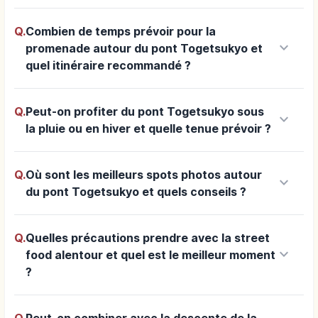
Q.
Combien de temps prévoir pour la
keyboard_arrow_down
promenade autour du pont Togetsukyo et
quel itinéraire recommandé ?
Q.
Peut-on profiter du pont Togetsukyo sous
keyboard_arrow_down
la pluie ou en hiver et quelle tenue prévoir ?
Q.
Où sont les meilleurs spots photos autour
keyboard_arrow_down
du pont Togetsukyo et quels conseils ?
Q.
Quelles précautions prendre avec la street
keyboard_arrow_down
food alentour et quel est le meilleur moment
?