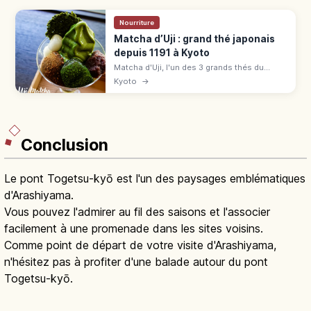
Nourriture
Matcha d’Uji : grand thé japonais
depuis 1191 à Kyoto
Matcha d'Uji, l'un des 3 grands thés du
Japon depuis 1191. Cueillette, parfaits, sites
Kyoto
→
UNESCO Byōdō-in et Ujigami : guide autour
de JR Uji.
Conclusion
Le pont Togetsu-kyō est l'un des paysages emblématiques
d'Arashiyama.
Vous pouvez l'admirer au fil des saisons et l'associer
facilement à une promenade dans les sites voisins.
Comme point de départ de votre visite d'Arashiyama,
n'hésitez pas à profiter d'une balade autour du pont
Togetsu-kyō.