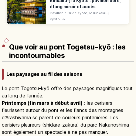
Kinkaku-ji à Kyoto : pavillon doré,
étang miroir et accès
Pavillon d'Or de Kyoto, le Kinkaku-ji
(UNESCO) éblouit avec ses 3 étages dorés
Kyoto
→
reflétés dans l'étang. Tarifs, horaires, accès
en bus et meilleures saisons.
Que voir au pont Togetsu-kyō : les
incontournables
Les paysages au fil des saisons
Le pont Togetsu-kyō offre des paysages magnifiques tout
au long de l'année.
Printemps (fin mars à début avril)
: les cerisiers
fleurissent autour du pont et les flancs des montagnes
d'Arashiyama se parent de couleurs printanières. Les
cerisiers pleureurs (shidare-zakura) du parc Nakanoshima
sont également un spectacle à ne pas manquer.