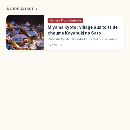
À LIRE AUSSI →
Culture Traditionnelle
Miyama Kyoto : village aux toits de
chaume Kayabuki no Sato
Près de Kyoto, Kayabuki no Sato à Miyama
compte 39 chaumières sur 50 maisons.
Kyoto
→
Musée, parking, accès en bus depuis
Hiyoshi.