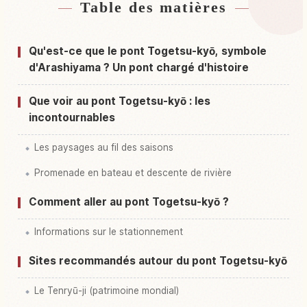
Table des matières
Hébergements près de Pont Togetsukyo
↗
Activités à Pont Togetsukyo
↗
Qu'est-ce que le pont Togetsu-kyō, symbole
d'Arashiyama ? Un pont chargé d'histoire
Que voir au pont Togetsu-kyō : les
incontournables
Les paysages au fil des saisons
Promenade en bateau et descente de rivière
Comment aller au pont Togetsu-kyō ?
Informations sur le stationnement
Sites recommandés autour du pont Togetsu-kyō
Le Tenryū-ji (patrimoine mondial)