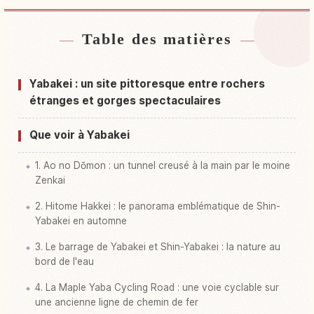
Table des matières
Hébergements près de Yaba Kei
↗
Activités à Yaba Kei
↗
Yabakei : un site pittoresque entre rochers
étranges et gorges spectaculaires
Que voir à Yabakei
1. Ao no Dōmon : un tunnel creusé à la main par le moine
Zenkai
2. Hitome Hakkei : le panorama emblématique de Shin-
Yabakei en automne
3. Le barrage de Yabakei et Shin-Yabakei : la nature au
bord de l'eau
4. La Maple Yaba Cycling Road : une voie cyclable sur
une ancienne ligne de chemin de fer