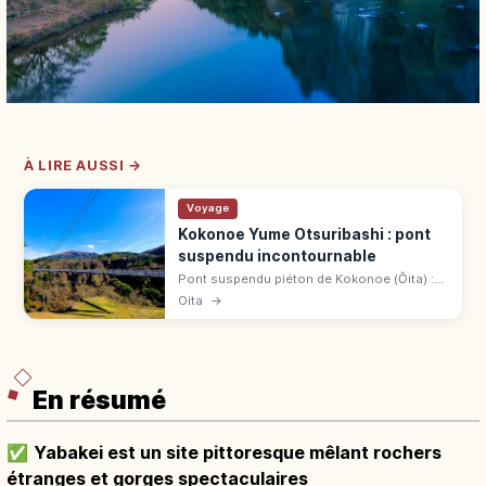
À LIRE AUSSI →
Voyage
Kokonoe Yume Otsuribashi : pont
suspendu incontournable
Pont suspendu piéton de Kokonoe (Ōita) :
390 m de long, 173 m au-dessus de la
Oita
→
gorge, 1,5 m de large. Vue sur la cascade
Shindō no Taki et la chaîne du Kujū.
En résumé
✅
Yabakei est un site pittoresque mêlant rochers
étranges et gorges spectaculaires