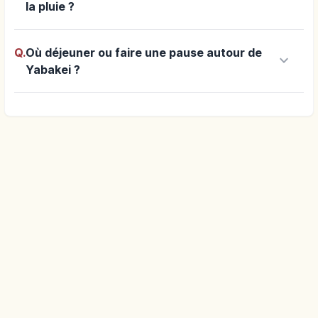
la pluie ?
Q.
Où déjeuner ou faire une pause autour de
keyboard_arrow_down
Yabakei ?