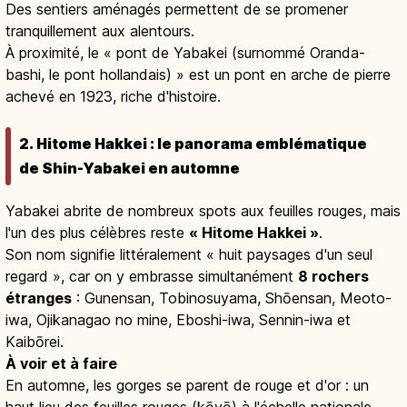
Des sentiers aménagés permettent de se promener
tranquillement aux alentours.
À proximité, le « pont de Yabakei (surnommé Oranda-
bashi, le pont hollandais) » est un pont en arche de pierre
achevé en 1923, riche d'histoire.
2. Hitome Hakkei : le panorama emblématique
de Shin-Yabakei en automne
Yabakei abrite de nombreux spots aux feuilles rouges, mais
l'un des plus célèbres reste
« Hitome Hakkei »
.
Son nom signifie littéralement « huit paysages d'un seul
regard », car on y embrasse simultanément
8 rochers
étranges
: Gunensan, Tobinosuyama, Shōensan, Meoto-
iwa, Ojikanagao no mine, Eboshi-iwa, Sennin-iwa et
Kaibōrei.
À voir et à faire
En automne, les gorges se parent de rouge et d'or : un