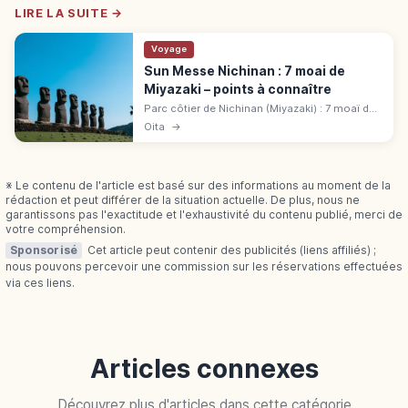
LIRE LA SUITE →
Voyage
Sun Messe Nichinan : 7 moai de
Miyazaki – points à connaître
Parc côtier de Nichinan (Miyazaki) : 7 moaï de
5,5 m et 18 t répliqués avec l'autorisation
Oita
→
officielle de l'île de Pâques. 20 ha de pelouse
face au Pacifique.
※ Le contenu de l'article est basé sur des informations au moment de la
rédaction et peut différer de la situation actuelle. De plus, nous ne
garantissons pas l'exactitude et l'exhaustivité du contenu publié, merci de
votre compréhension.
Sponsorisé
Cet article peut contenir des publicités (liens affiliés) ;
nous pouvons percevoir une commission sur les réservations effectuées
via ces liens.
Articles connexes
Découvrez plus d'articles dans cette catégorie