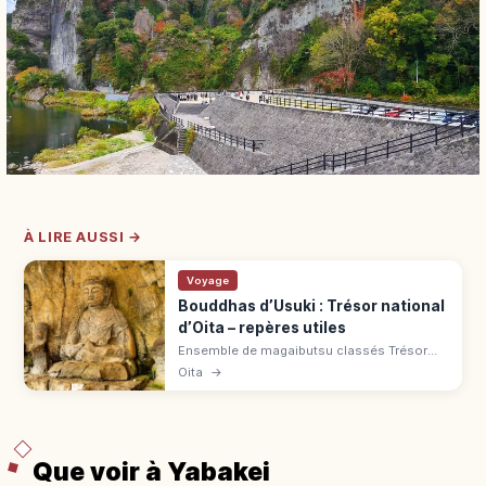
À LIRE AUSSI →
Voyage
Bouddhas d’Usuki : Trésor national
d’Oita – repères utiles
Ensemble de magaibutsu classés Trésor
national, sculptés entre fin Heian et époque
Oita
→
Kamakura dans le tuf volcanique à Usuki
(Ōita). 4 groupes de statues.
Que voir à Yabakei