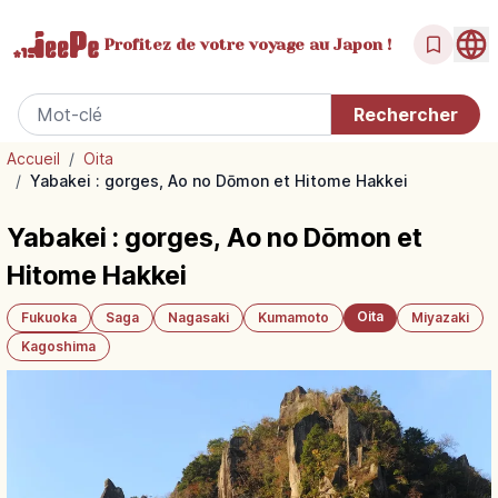
Profitez de votre
voyage au Japon !
Accueil
/
Oita
/
Yabakei : gorges, Ao no Dōmon et Hitome Hakkei
Yabakei : gorges, Ao no Dōmon et
Hitome Hakkei
Oita
Fukuoka
Saga
Nagasaki
Kumamoto
Miyazaki
Kagoshima