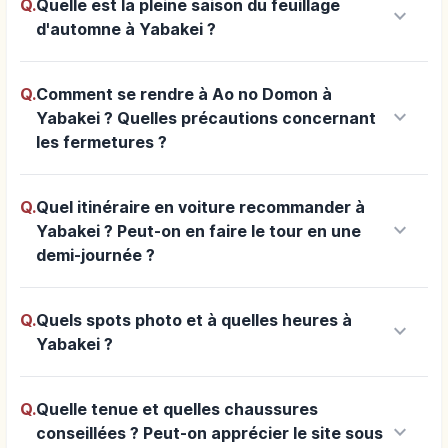
Q.
Quelle est la pleine saison du feuillage
keyboard_arrow_down
d'automne à Yabakei ?
Q.
Comment se rendre à Ao no Domon à
keyboard_arrow_down
Yabakei ? Quelles précautions concernant
les fermetures ?
Q.
Quel itinéraire en voiture recommander à
keyboard_arrow_down
Yabakei ? Peut-on en faire le tour en une
demi-journée ?
Q.
Quels spots photo et à quelles heures à
keyboard_arrow_down
Yabakei ?
Q.
Quelle tenue et quelles chaussures
keyboard_arrow_down
conseillées ? Peut-on apprécier le site sous