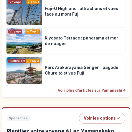
Voyage
Top 1
Fuji-Q Highland : attractions et vues
face au mont Fuji
Voyage
Top 2
Kiyosato Terrace : panorama et mer
de nuages
Top 3
Culture Traditionnelle
Parc Arakurayama Sengen : pagode
Chureitō et vue Fuji
Voir plus d'articles sur Yamanashi
→
Voir les options
Sponsorisé
Planifiez votre voyage à Lac Yamanakako