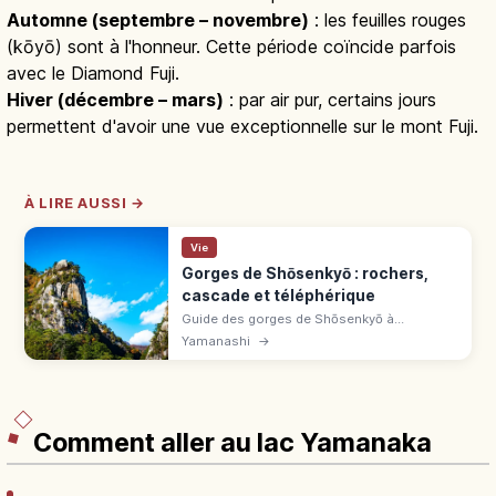
Automne (septembre – novembre)
: les feuilles rouges
(kōyō) sont à l'honneur. Cette période coïncide parfois
avec le Diamond Fuji.
Hiver (décembre – mars)
: par air pur, certains jours
permettent d'avoir une vue exceptionnelle sur le mont Fuji.
À LIRE AUSSI →
Vie
Gorges de Shōsenkyō : rochers,
cascade et téléphérique
Guide des gorges de Shōsenkyō à
Yamanashi : rochers de granit, cascade
Yamanashi
→
Sengataki, sentiers et téléphérique pour une
escapade nature.
Comment aller au lac Yamanaka