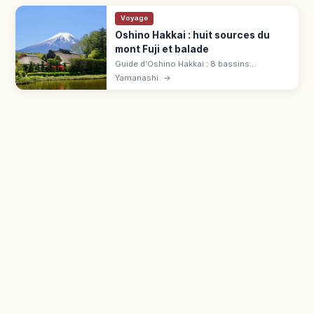
Voyage
Oshino Hakkai : huit sources du
mont Fuji et balade
Guide d'Oshino Hakkai : 8 bassins
alimentés par le mont Fuji, village
Yamanashi
→
traditionnel, points photo et conseils pour
une visite à Yamanashi.