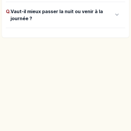
Q.
Vaut-il mieux passer la nuit ou venir à la
keyboard_arrow_down
journée ?