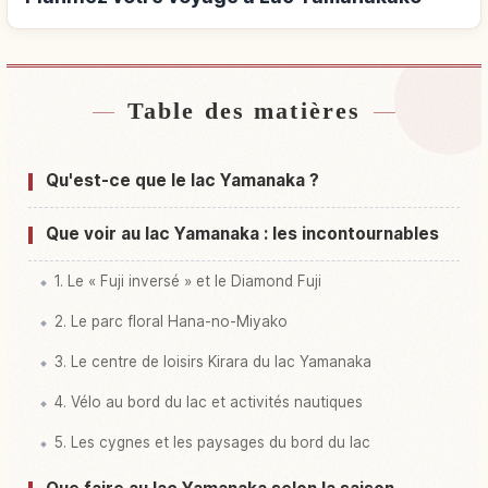
Table des matières
Hébergements près de Lac Yamanakako
↗
Activités à Lac Yamanakako
↗
Qu'est-ce que le lac Yamanaka ?
Que voir au lac Yamanaka : les incontournables
1. Le « Fuji inversé » et le Diamond Fuji
2. Le parc floral Hana-no-Miyako
3. Le centre de loisirs Kirara du lac Yamanaka
4. Vélo au bord du lac et activités nautiques
5. Les cygnes et les paysages du bord du lac