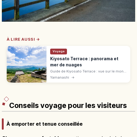
À LIRE AUSSI →
Voyage
Kiyosato Terrace : panorama et
mer de nuages
Guide de Kiyosato Terrace : vue sur le mont
Fuji, les Alpes du Sud et Yatsugatake,
Yamanashi
→
télésiège panoramique et conseils météo à
Yamanashi.
Conseils voyage pour les visiteurs
À emporter et tenue conseillée