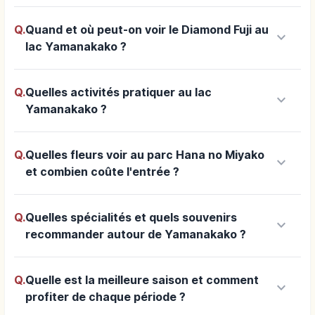
Q.
Quand et où peut-on voir le Diamond Fuji au
keyboard_arrow_down
lac Yamanakako ?
Q.
Quelles activités pratiquer au lac
keyboard_arrow_down
Yamanakako ?
Q.
Quelles fleurs voir au parc Hana no Miyako
keyboard_arrow_down
et combien coûte l'entrée ?
Q.
Quelles spécialités et quels souvenirs
keyboard_arrow_down
recommander autour de Yamanakako ?
Q.
Quelle est la meilleure saison et comment
keyboard_arrow_down
profiter de chaque période ?