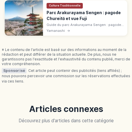
Culture Traditionnelle
Parc Arakurayama Sengen : pagode
Chureitō et vue Fuji
Guide du parc Arakurayama Sengen : pagode
Chureito, sanctuaire, cerisiers et vue
Yamanashi
→
emblématique sur le mont Fuji à Fujiyoshida.
※ Le contenu de l'article est basé sur des informations au moment de la
rédaction et peut différer de la situation actuelle. De plus, nous ne
garantissons pas l'exactitude et l'exhaustivité du contenu publié, merci de
votre compréhension.
Sponsorisé
Cet article peut contenir des publicités (liens affiliés) ;
nous pouvons percevoir une commission sur les réservations effectuées
via ces liens.
Articles connexes
Découvrez plus d'articles dans cette catégorie