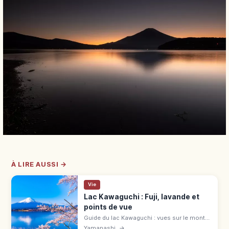
À LIRE AUSSI →
Vie
Lac Kawaguchi : Fuji, lavande et
points de vue
Guide du lac Kawaguchi : vues sur le mont
Fuji, lavande d'Oishi, Ubuyagasaki et accès
Yamanashi
→