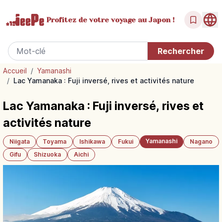
Profitez de votre
voyage au Japon !
Accueil
/
Yamanashi
/
Lac Yamanaka : Fuji inversé, rives et activités nature
Lac Yamanaka : Fuji inversé, rives et
activités nature
Yamanashi
Niigata
Toyama
Ishikawa
Fukui
Nagano
Gifu
Shizuoka
Aichi