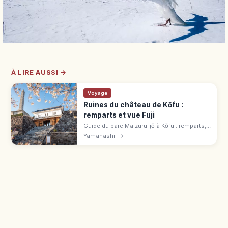
À LIRE AUSSI →
Voyage
Ruines du château de Kōfu :
remparts et vue Fuji
Guide du parc Maizuru-jō à Kōfu : remparts,
tours reconstruites et points de vue sur le
Yamanashi
→
mont Fuji, avec accès simple depuis la gare.